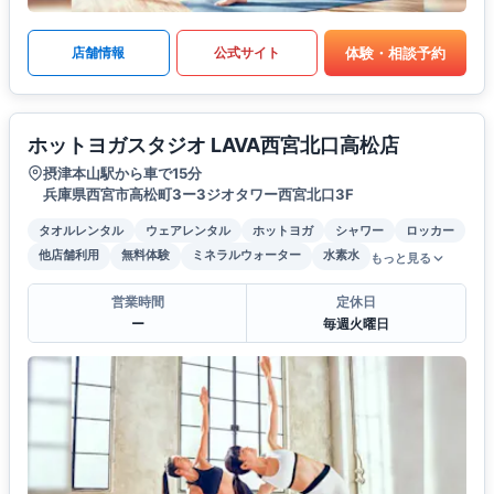
体験・相談予約
店舗情報
公式サイト
ホットヨガスタジオ LAVA西宮北口高松店
摂津本山駅から車で15分
兵庫県西宮市高松町3ー3ジオタワー西宮北口3F
タオルレンタル
ウェアレンタル
ホットヨガ
シャワー
ロッカー
他店舗利用
無料体験
ミネラルウォーター
水素水
もっと見る
営業時間
定休日
ー
毎週火曜日