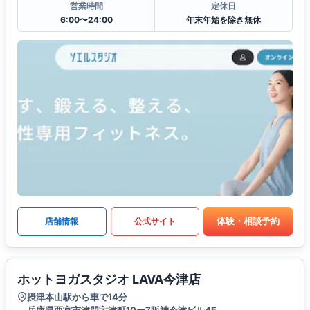
営業時間
定休日
6:00〜24:00
年末年始を除き無休
体験・相談予約
店舗情報
公式サイト
ホットヨガスタジオ LAVA今津店
摂津本山駅から車で14分
兵庫県西宮市津門宝津町10ー7阪神今津ビル4F