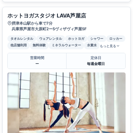
ホットヨガスタジオ LAVA芦屋店
摂津本山駅から車で7分
兵庫県芦屋市大原町2ー5ヴィザヴィ芦屋5F
タオルレンタル
ウェアレンタル
ホットヨガ
シャワー
ロッカー
他店舗利用
無料体験
ミネラルウォーター
水素水
もっと見る
営業時間
定休日
ー
毎週金曜日