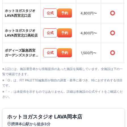
ホットヨガスタジオ
○
公式
予約
4,800円〜
LAVA西宮北口店
ホットヨガスタジオ
○
公式
予約
4,800円〜
LAVA西宮北口高松店
ボディーズ阪急西宮
○
公式
予約
1,500円〜
ガーデンズスタジオ
店
※上記には、施設運営者から情報提供のあった施設を掲載しています。全施設は下の一
覧で確認できます。
※「○」は、FIT PALETTE編集部が独自の調査・基準に基づき、特におすすめする項目
です。
※「－」は未提供を示すものではありません。詳細は各施設の公式サイトをご確認くだ
さい。
ホットヨガスタジオ LAVA岡本店
摂津本山駅から徒歩3分