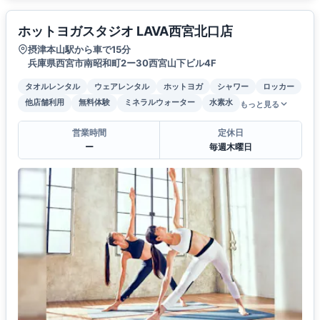
ホットヨガスタジオ LAVA西宮北口店
摂津本山駅から車で15分
兵庫県西宮市南昭和町2ー30西宮山下ビル4F
タオルレンタル
ウェアレンタル
ホットヨガ
シャワー
ロッカー
他店舗利用
無料体験
ミネラルウォーター
水素水
もっと見る
営業時間
定休日
ー
毎週木曜日