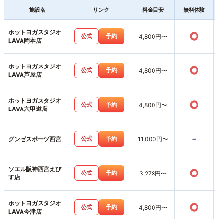
施設名
リンク
料金目安
無料体験
ホットヨガスタジオ
○
公式
予約
4,800円〜
LAVA岡本店
ホットヨガスタジオ
○
公式
予約
4,800円〜
LAVA芦屋店
ホットヨガスタジオ
○
公式
予約
4,800円〜
LAVA六甲道店
-
公式
予約
グンゼスポーツ西宮
11,000円〜
ソエル阪神西宮えび
○
公式
予約
3,278円〜
す店
ホットヨガスタジオ
○
公式
予約
4,800円〜
LAVA今津店