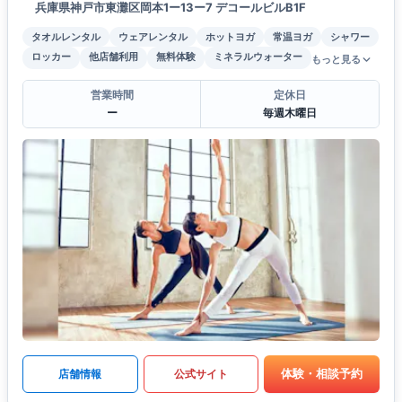
兵庫県神戸市東灘区岡本1ー13ー7 デコールビルB1F
タオルレンタル
ウェアレンタル
ホットヨガ
常温ヨガ
シャワー
ロッカー
他店舗利用
無料体験
ミネラルウォーター
もっと見る
営業時間
定休日
ー
毎週木曜日
体験・相談予約
店舗情報
公式サイト