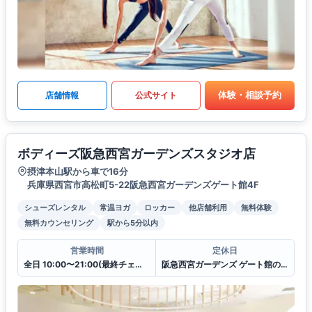
体験・相談予約
店舗情報
公式サイト
ボディーズ阪急西宮ガーデンズスタジオ店
摂津本山駅から車で16分
兵庫県西宮市高松町5-22阪急西宮ガーデンズゲート館4F
シューズレンタル
常温ヨガ
ロッカー
他店舗利用
無料体験
無料カウンセリング
駅から5分以内
営業時間
定休日
全日 10:00〜21:00(最終チェックイン20:30)
阪急西宮ガーデンズ ゲート館の休館日に準ずる