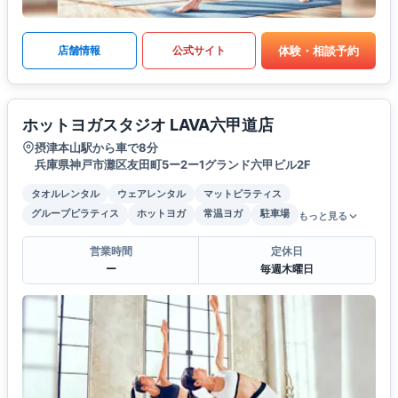
体験・相談予約
店舗情報
公式サイト
ホットヨガスタジオ LAVA六甲道店
摂津本山駅から車で8分
兵庫県神戸市灘区友田町5ー2ー1グランド六甲ビル2F
タオルレンタル
ウェアレンタル
マットピラティス
グループピラティス
ホットヨガ
常温ヨガ
駐車場
もっと見る
営業時間
定休日
ー
毎週木曜日