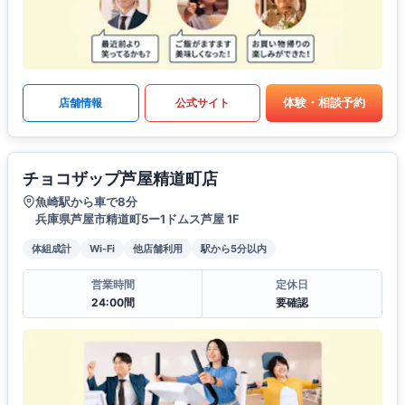
体験・相談予約
店舗情報
公式サイト
チョコザップ芦屋精道町店
魚崎駅から車で8分
兵庫県芦屋市精道町5ー1ドムス芦屋 1F
体組成計
Wi-Fi
他店舗利用
駅から5分以内
営業時間
定休日
24:00間
要確認