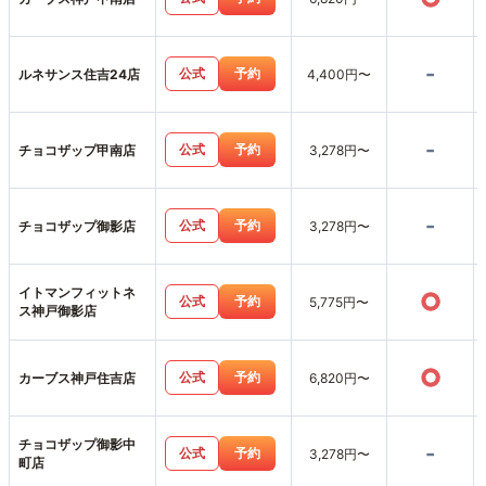
-
公式
予約
ルネサンス住吉24店
4,400円〜
-
公式
予約
チョコザップ甲南店
3,278円〜
-
公式
予約
チョコザップ御影店
3,278円〜
イトマンフィットネ
○
公式
予約
5,775円〜
ス神戸御影店
○
公式
予約
カーブス神戸住吉店
6,820円〜
チョコザップ御影中
-
公式
予約
3,278円〜
町店