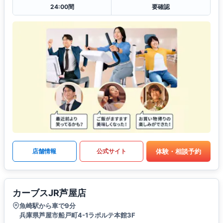
24:00間
要確認
体験・相談予約
店舗情報
公式サイト
カーブスJR芦屋店
魚崎駅から車で9分
兵庫県芦屋市船戸町4-1ラポルテ本館3F