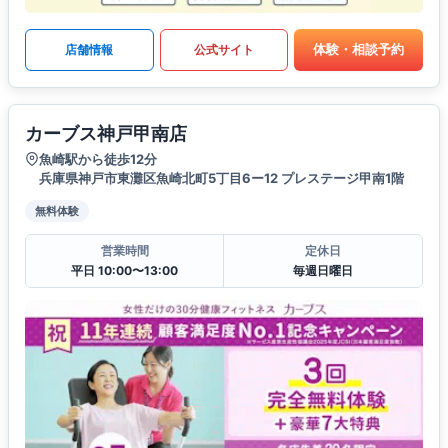
体験・相談予約
店舗情報
公式サイト
カーブス神戸甲南店
魚崎駅から徒歩12分
兵庫県神戸市東灘区魚崎北町5丁目6ー12 プレステージ甲南1階
無料体験
営業時間
定休日
平日 10:00〜13:00
毎週日曜日