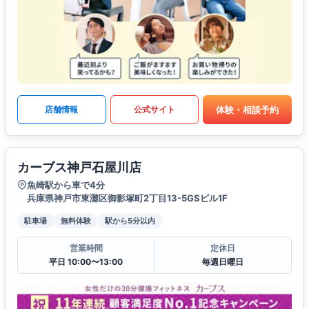
体験・相談予約
店舗情報
公式サイト
カーブス神戸石屋川店
魚崎駅から車で4分
兵庫県神戸市東灘区御影塚町2丁目13-5GSビル1F
駐車場
無料体験
駅から5分以内
営業時間
定休日
平日 10:00〜13:00
毎週日曜日