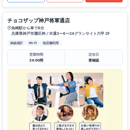
チョコザップ神戸将軍通店
魚崎駅から車で8分
兵庫県神戸市灘区神ノ木通3ー6ー24グランサイト六甲 2F
体組成計
Wi-Fi
他店舗利用
営業時間
定休日
24:00間
要確認