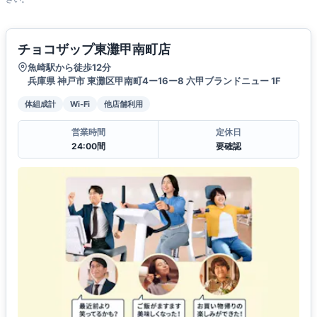
チョコザップ東灘甲南町店
魚崎駅から徒歩12分
兵庫県 神戸市 東灘区甲南町4ー16ー8 六甲ブランドニュー 1F
体組成計
Wi-Fi
他店舗利用
営業時間
定休日
24:00間
要確認