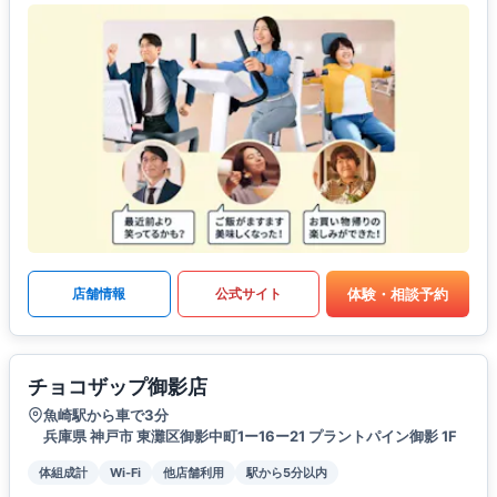
体験・相談予約
店舗情報
公式サイト
チョコザップ御影店
魚崎駅から車で3分
兵庫県 神戸市 東灘区御影中町1ー16ー21 プラントパイン御影 1F
体組成計
Wi-Fi
他店舗利用
駅から5分以内