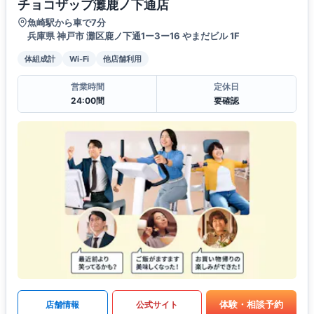
チョコザップ灘鹿ノ下通店
魚崎駅から車で7分
兵庫県 神戸市 灘区鹿ノ下通1ー3ー16 やまだビル 1F
体組成計
Wi-Fi
他店舗利用
営業時間
定休日
24:00間
要確認
体験・相談予約
店舗情報
公式サイト