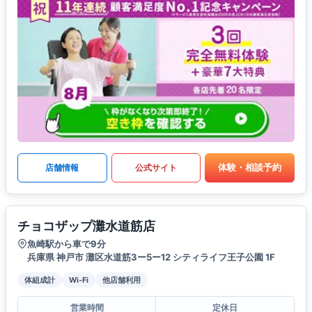
体験・相談予約
店舗情報
公式サイト
チョコザップ灘水道筋店
魚崎駅から車で9分
兵庫県 神戸市 灘区水道筋3ー5ー12 シティライフ王子公園 1F
体組成計
Wi-Fi
他店舗利用
営業時間
定休日