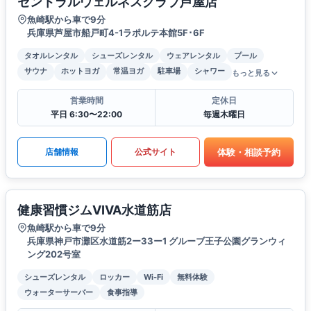
セントラルウェルネスクラブ芦屋店
魚崎駅から車で9分
兵庫県芦屋市船戸町4-1ラポルテ本館5F･6F
タオルレンタル
シューズレンタル
ウェアレンタル
プール
サウナ
ホットヨガ
常温ヨガ
駐車場
シャワー
もっと見る
営業時間
定休日
平日 6:30〜22:00
毎週木曜日
体験・相談予約
店舗情報
公式サイト
健康習慣ジムVIVA水道筋店
魚崎駅から車で9分
兵庫県神戸市灘区水道筋2ー33ー1 グルーブ王子公園グランウィ
ング202号室
シューズレンタル
ロッカー
Wi-Fi
無料体験
ウォーターサーバー
食事指導