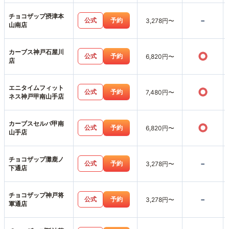
チョコザップ摂津本
-
公式
予約
3,278円〜
山南店
カーブス神戸石屋川
○
公式
予約
6,820円〜
店
エニタイムフィット
○
公式
予約
7,480円〜
ネス神戸甲南山手店
カーブスセルバ甲南
○
公式
予約
6,820円〜
山手店
チョコザップ灘鹿ノ
-
公式
予約
3,278円〜
下通店
チョコザップ神戸将
-
公式
予約
3,278円〜
軍通店