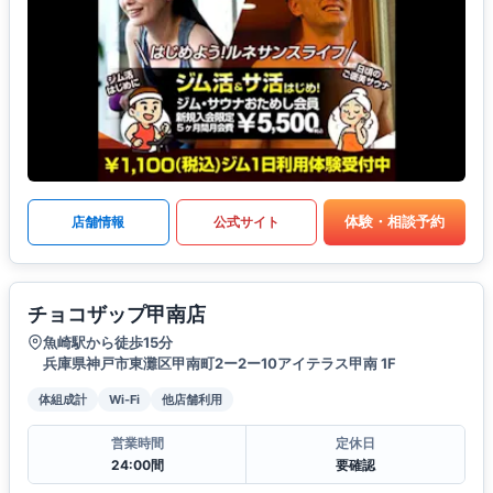
体験・相談予約
店舗情報
公式サイト
チョコザップ甲南店
魚崎駅から徒歩15分
兵庫県神戸市東灘区甲南町2ー2ー10アイテラス甲南 1F
体組成計
Wi-Fi
他店舗利用
営業時間
定休日
24:00間
要確認