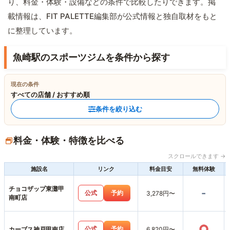
り、料金・体験・設備などの条件で比較したりできます。掲
載情報は、FIT PALETTE編集部が公式情報と独自取材をもと
に整理しています。
魚崎駅のスポーツジムを条件から探す
現在の条件
すべての店舗 / おすすめ順
条件を絞り込む
料金・体験・特徴を比べる
スクロールできます →
施設名
リンク
料金目安
無料体験
チョコザップ東灘甲
-
公式
予約
3,278円〜
南町店
○
公式
予約
カーブス神戸甲南店
6,820円〜