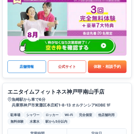
体験・相談予約
店舗情報
公式サイト
エニタイムフィットネス神戸甲南山手店
魚崎駅から車で6分
兵庫県神戸市東灘区本庄町1-8-13 オルテンシアKOBE 1F
駐車場
シャワー
ロッカー
Wi-Fi
完全個室
他店舗利用
無料体験
水素水
駅から5分以内
営業時間
定休日