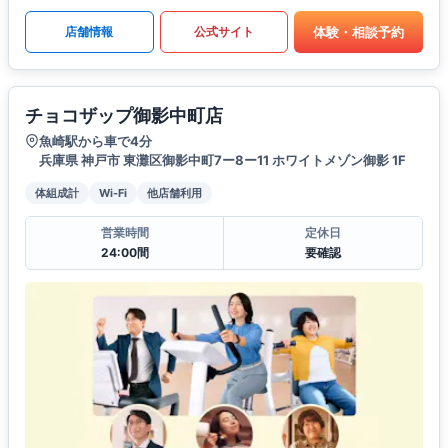
体験・相談予約
店舗情報
公式サイト
チョコザップ御影中町店
魚崎駅から車で4分
兵庫県 神戸市 東灘区御影中町7ー8ー11 ホワイトメゾン御影 1F
体組成計
Wi-Fi
他店舗利用
営業時間
定休日
24:00間
要確認