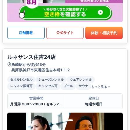
体験・相談予約
店舗情報
公式サイト
ルネサンス住吉24店
魚崎駅から徒歩13分
兵庫県神戸市東灘区住吉本町1-1-2
タオルレンタル
シューズレンタル
ウェアレンタル
レッスン振替可
キャンセル可
プール
サウナ
もっと見る
営業時間
定休日
月 通常7:00〜23:00 / セルフ23:00〜7:00 / 受付10:00〜21:00
毎週木曜日