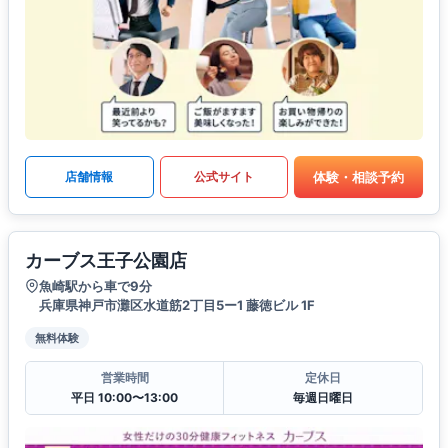
体験・相談予約
店舗情報
公式サイト
カーブス王子公園店
魚崎駅から車で9分
兵庫県神戸市灘区水道筋2丁目5ー1 藤徳ビル 1F
無料体験
営業時間
定休日
平日 10:00〜13:00
毎週日曜日