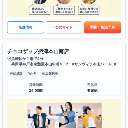
体験・相談予約
店舗情報
公式サイト
チョコザップ摂津本山南店
魚崎駅から車で4分
兵庫県神戸市東灘区本山中町4ー2ー8サンヴィラ本山パートI 1F
体組成計
Wi-Fi
他店舗利用
営業時間
定休日
24:00間
要確認