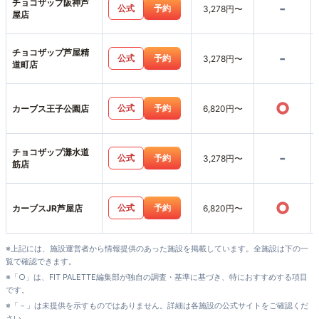
チョコザップ阪神芦
-
公式
予約
3,278円〜
屋店
チョコザップ芦屋精
-
公式
予約
3,278円〜
道町店
○
公式
予約
カーブス王子公園店
6,820円〜
チョコザップ灘水道
-
公式
予約
3,278円〜
筋店
○
公式
予約
カーブスJR芦屋店
6,820円〜
※上記には、施設運営者から情報提供のあった施設を掲載しています。全施設は下の一
覧で確認できます。
※「○」は、FIT PALETTE編集部が独自の調査・基準に基づき、特におすすめする項目
です。
※「－」は未提供を示すものではありません。詳細は各施設の公式サイトをご確認くだ
さい。