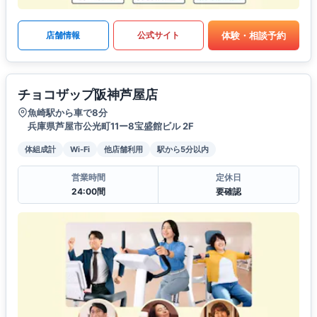
体験・相談予約
店舗情報
公式サイト
チョコザップ阪神芦屋店
魚崎駅から車で8分
兵庫県芦屋市公光町11ー8宝盛館ビル 2F
体組成計
Wi-Fi
他店舗利用
駅から5分以内
営業時間
定休日
24:00間
要確認