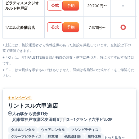
ピラティススタジオ
-
公式
予約
29,700円〜
ルルト神戸店
○
公式
予約
ソエル北鈴蘭台店
7,678円〜
※上記には、施設運営者から情報提供のあった施設を掲載しています。全施設は下の一
覧で確認できます。
※「○」は、FIT PALETTE編集部が独自の調査・基準に基づき、特におすすめする項目
です。
※「－」は未提供を示すものではありません。詳細は各施設の公式サイトをご確認くだ
さい。
キャンペーン中
リントスル六甲道店
大石駅から徒歩11分
兵庫県神戸市灘区友田町5丁目2－1グランド六甲ビル2F
タオルレンタル
ウェアレンタル
マシンピラティス
グループピラティス
駐車場
他店舗利用
無料体験
もっと見る