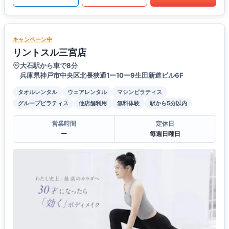
キャンペーン中
リントスル三宮店
大石駅から車で8分
兵庫県神戸市中央区北長狭通1ー10ー9生田新道ビル6F
タオルレンタル
ウェアレンタル
マシンピラティス
グループピラティス
他店舗利用
無料体験
駅から5分以内
営業時間
定休日
ー
毎週日曜日