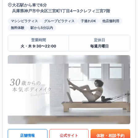
大石駅から車で8分
兵庫県神戸市中央区三宮町1丁目4ー3クレフィ三宮7階
マシンピラティス
グループピラティス
子連れOK
他店舗利用
無料体験
駅から5分以内
営業時間
定休日
火・木 9:30〜22:00
毎週月曜日
体験・相談予約
店舗情報
公式サイト