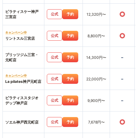
ピラティスケー神戸
○
公式
予約
12,320円〜
三宮店
キャンペーン中
○
公式
予約
8,800円〜
リントスル三宮店
プリッツジム三宮・
-
公式
予約
14,300円〜
元町店
キャンペーン中
-
公式
予約
22,000円〜
La pilates神戸元町店
ピラティススタジオ
-
公式
予約
9,900円〜
デップ神戸店
○
公式
予約
ソエル神戸西元町店
7,678円〜