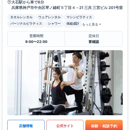
大石駅から車で8分
兵庫県神戸市中央区琴ノ緒町５丁目４－21 三共 三宮ビル 201号室
タオルレンタル
ウェアレンタル
マシンピラティス
パーソナルピラティス
シャワー
体組成計
もっと見る
営業時間
定休日
9:00〜22:00
要確認
体験・相談予約
店舗情報
公式サイト