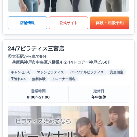
体験・相談予約
店舗情報
公式サイト
24/7ピラティス三宮店
大石駅から車で8分
兵庫県神戸市中央区八幡通4-2-14トロアー神戸ビル6F
キャンセル可
マシンピラティス
パーソナルピラティス
完全個室
子連れOK
無料体験
トレーナー指名
営業時間
定休日
8:00〜21:00
年中無休