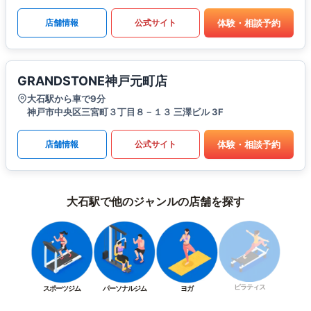
体験・相談予約
店舗情報
公式サイト
GRANDSTONE神戸元町店
大石駅から車で9分
神戸市中央区三宮町３丁目８－１３ 三澤ビル 3F
体験・相談予約
店舗情報
公式サイト
大石駅で他のジャンルの店舗を探す
ピラティス
スポーツジム
パーソナルジム
ヨガ