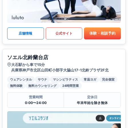
体験・相談予約
店舗情報
公式サイト
ソエル北鈴蘭台店
大石駅から車で15分
兵庫県神戸市北区山田町小部字大脇山17-1北鈴プラザ2F北
ウェアレンタル
サウナ
マシンピラティス
常温ヨガ
完全個室
無料体験
無料カウンセリング
24時間営業
営業時間
定休日
0:00〜24:00
年末年始を除き無休