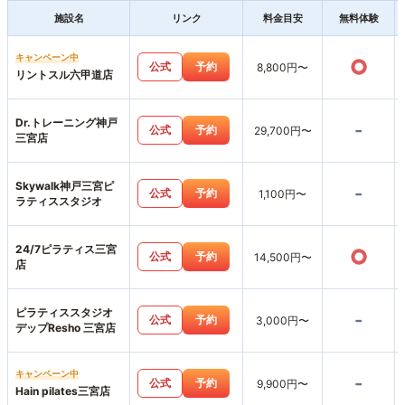
施設名
リンク
料金目安
無料体験
キャンペーン中
○
公式
予約
8,800円〜
リントスル六甲道店
Dr.トレーニング神戸
-
公式
予約
29,700円〜
三宮店
Skywalk神戸三宮ピ
-
公式
予約
1,100円〜
ラティススタジオ
24/7ピラティス三宮
○
公式
予約
14,500円〜
店
ピラティススタジオ
-
公式
予約
3,000円〜
デップResho 三宮店
キャンペーン中
-
公式
予約
9,900円〜
Hain pilates三宮店