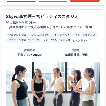
Skywalk神戸三宮ピラティススタジオ
大石駅から車で8分
兵庫県神戸市中央区布引町４丁目２-１２ ネオフィス三宮 3F
ウェアレンタル
レッスン振替可
キャンセル可
マットピラティス
セミパーソナルピラティス
パーソナルピラティス
もっと見る
営業時間
定休日
平日 9:30〜20:30
毎週日曜日、祝日