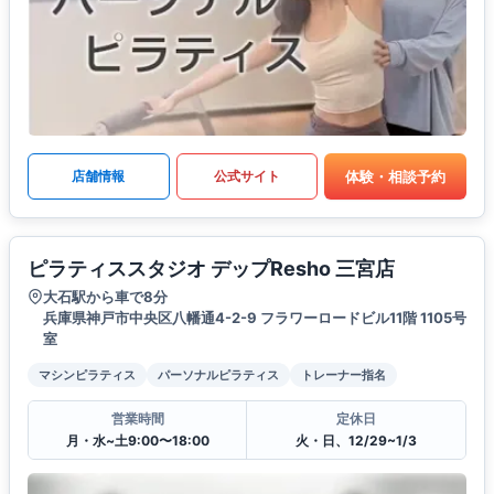
体験・相談予約
店舗情報
公式サイト
ピラティススタジオ デップResho 三宮店
大石駅から車で8分
兵庫県神戸市中央区八幡通4-2-9 フラワーロードビル11階 1105号
室
マシンピラティス
パーソナルピラティス
トレーナー指名
営業時間
定休日
月・水~土9:00〜18:00
火・日、12/29~1/3