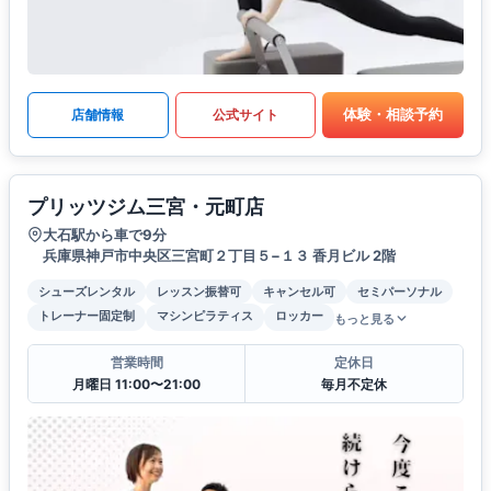
体験・相談予約
店舗情報
公式サイト
プリッツジム三宮・元町店
大石駅から車で9分
兵庫県神戸市中央区三宮町２丁目５−１３ 香月ビル 2階
シューズレンタル
レッスン振替可
キャンセル可
セミパーソナル
トレーナー固定制
マシンピラティス
ロッカー
もっと見る
営業時間
定休日
月曜日 11:00〜21:00
毎月不定休