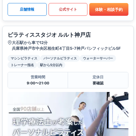
体験・相談予約
店舗情報
公式サイト
ピラティススタジオ ルルト神戸店
大石駅から車で12分
兵庫県神戸市中央区相生町4丁目5-7神戸パシフィックビル5F
マシンピラティス
パーソナルピラティス
ウォーターサーバー
トレーナー指名
駅から5分以内
営業時間
定休日
9:00〜21:00
要確認