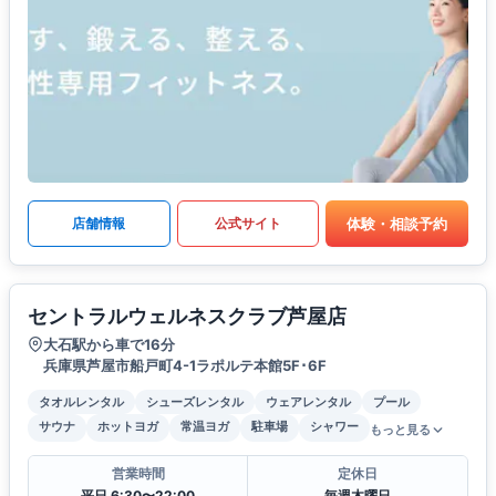
体験・相談予約
店舗情報
公式サイト
セントラルウェルネスクラブ芦屋店
大石駅から車で16分
兵庫県芦屋市船戸町4-1ラポルテ本館5F･6F
タオルレンタル
シューズレンタル
ウェアレンタル
プール
サウナ
ホットヨガ
常温ヨガ
駐車場
シャワー
もっと見る
営業時間
定休日
平日 6:30〜22:00
毎週木曜日