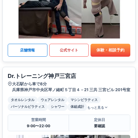
体験・相談予約
店舗情報
公式サイト
Dr.トレーニング神戸三宮店
大石駅から車で8分
兵庫県神戸市中央区琴ノ緒町５丁目４－21 三共 三宮ビル 201号室
タオルレンタル
ウェアレンタル
マシンピラティス
パーソナルピラティス
シャワー
体組成計
もっと見る
営業時間
定休日
9:00〜22:00
要確認