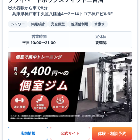
大石駅から車で8分
兵庫県神戸市中央区八幡通4ー2ー14トロア神戸ビル6F
シャワー
体組成計
完全個室
他店舗利用
水素水
営業時間
定休日
平日 10:00〜21:00
要確認
体験・相談予約
店舗情報
公式サイト