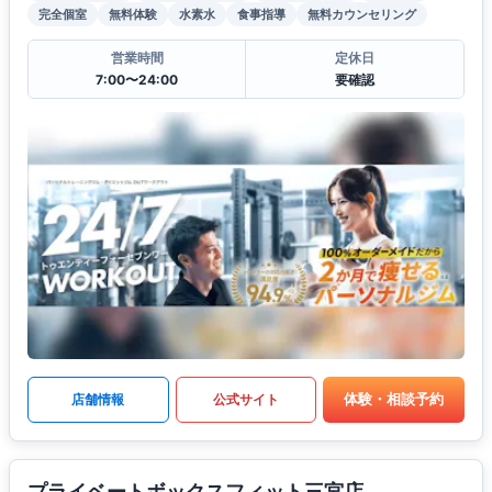
完全個室
無料体験
水素水
食事指導
無料カウンセリング
営業時間
定休日
7:00〜24:00
要確認
体験・相談予約
店舗情報
公式サイト
プライベートボックスフィット三宮店