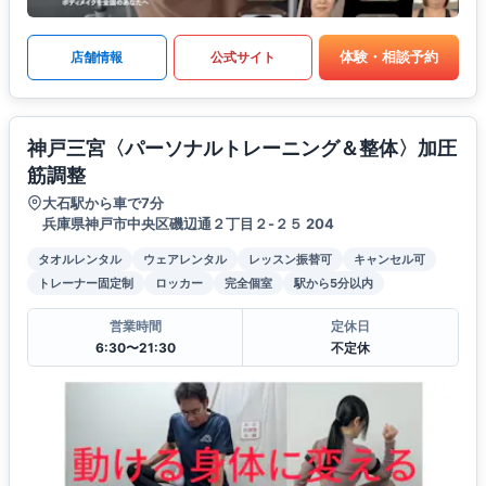
体験・相談予約
店舗情報
公式サイト
神戸三宮〈パーソナルトレーニング＆整体〉加圧
筋調整
大石駅から車で7分
兵庫県神戸市中央区磯辺通２丁目２-２５ 204
タオルレンタル
ウェアレンタル
レッスン振替可
キャンセル可
トレーナー固定制
ロッカー
完全個室
駅から5分以内
営業時間
定休日
6:30〜21:30
不定休