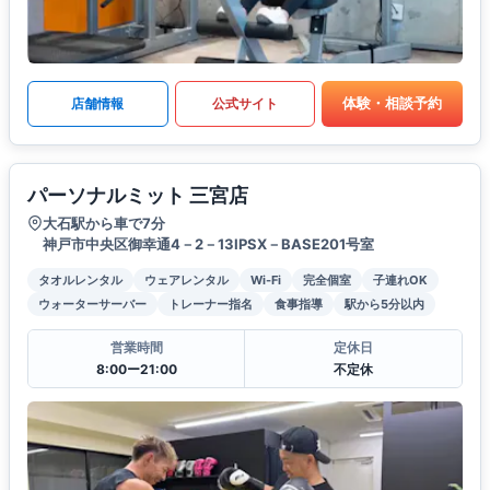
体験・相談予約
店舗情報
公式サイト
パーソナルミット 三宮店
大石駅から車で7分
神戸市中央区御幸通4－2－13IPSX－BASE201号室
タオルレンタル
ウェアレンタル
Wi-Fi
完全個室
子連れOK
ウォーターサーバー
トレーナー指名
食事指導
駅から5分以内
営業時間
定休日
8:00ー21:00
不定休