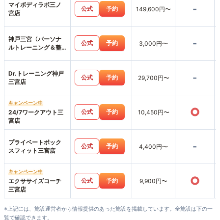
マイボディラボ三ノ
-
公式
予約
149,600円〜
宮店
神戸三宮〈パーソナ
-
公式
予約
3,000円〜
ルトレーニング＆整
体〉加圧筋調整
Dr.トレーニング神戸
-
公式
予約
29,700円〜
三宮店
キャンペーン中
○
公式
予約
24/7ワークアウト三
10,450円〜
宮店
プライベートボック
-
公式
予約
4,400円〜
スフィット三宮店
キャンペーン中
○
公式
予約
エクササイズコーチ
9,900円〜
三宮店
※上記には、施設運営者から情報提供のあった施設を掲載しています。全施設は下の一
覧で確認できます。