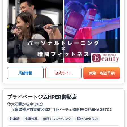
体験・相談予約
店舗情報
公式サイト
プライベートジムHPER御影店
大石駅から車で6分
兵庫県神戸市東灘区御2丁目パーチェ御影PACEMIKAGE702
駐車場
食事指導
無料カウンセリング
駅から5分以内