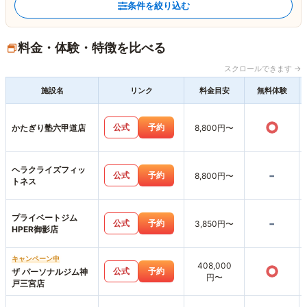
条件を絞り込む
料金・体験・特徴を比べる
スクロールできます →
施設名
リンク
料金目安
無料体験
○
公式
予約
かたぎり塾六甲道店
8,800円〜
ヘラクライズフィッ
-
公式
予約
8,800円〜
トネス
プライベートジム
-
公式
予約
3,850円〜
HPER御影店
キャンペーン中
408,000
○
公式
予約
ザ パーソナルジム神
円〜
戸三宮店