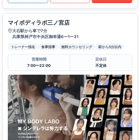
マイボディラボ三ノ宮店
大石駅から車で7分
兵庫県神戸市中央区御幸通6ー1ー31
トレーナー指名
食事指導
無料カウンセリング
駅から5分以内
営業時間
定休日
7:00〜22:00
不定休