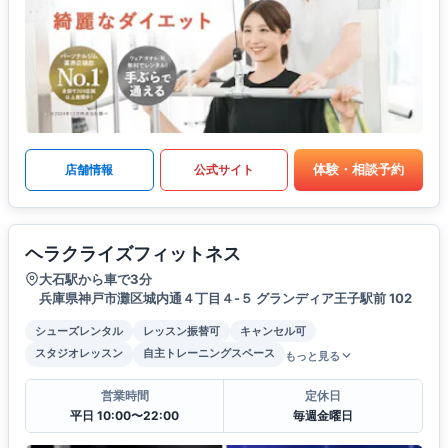
体験・相談予約
店舗情報
公式サイト
ヘラクライズフィットネス
大石駅から車で3分
兵庫県神戸市灘区城内通４丁目４-５ グランディア王子駅前 102
シューズレンタル
レッスン振替可
キャンセル可
スタジオレッスン
自主トレーニングスペース
もっと見る
営業時間
定休日
平日 10:00〜22:00
毎週金曜日