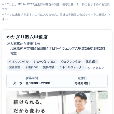
※「○」は、FIT PALETTE編集部が独自の調査・基準に基づき、特におすすめする項目
です。
※「－」は未提供を示すものではありません。詳細は各施設の公式サイトをご確認くだ
さい。
かたぎり塾六甲道店
大石駅から徒歩13分
兵庫県神戸市灘区深田町4丁目1ー1ウェルブ六甲道2番街2階203
号室
タオルレンタル
シューズレンタル
ウェアレンタル
体組成計
完全個室
子連れOK
無料体験
ミネラルウォーター
もっと見る
営業時間
定休日
火・水・金 10:00〜22:00
毎週月曜日