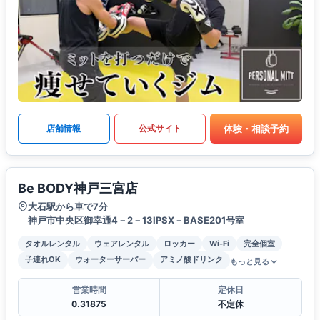
体験・相談予約
店舗情報
公式サイト
Be BODY神戸三宮店
大石駅から車で7分
神戸市中央区御幸通4－2－13IPSX－BASE201号室
タオルレンタル
ウェアレンタル
ロッカー
Wi-Fi
完全個室
子連れOK
ウォーターサーバー
アミノ酸ドリンク
もっと見る
営業時間
定休日
0.31875
不定休