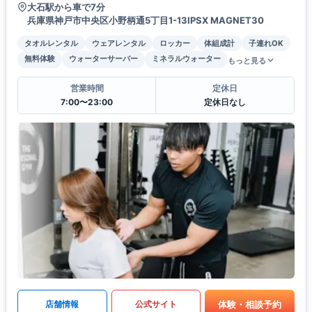
大石駅から車で7分
兵庫県神戸市中央区小野柄通5丁目1-13IPSX MAGNET30
タオルレンタル
ウェアレンタル
ロッカー
体組成計
子連れOK
無料体験
ウォーターサーバー
ミネラルウォーター
もっと見る
営業時間
定休日
7:00〜23:00
定休日なし
体験・相談予約
店舗情報
公式サイト