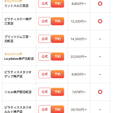
キャンペーン中
○
公式
予約
8,800円〜
リントスル三宮店
ピラティスケー神戸
○
公式
予約
12,320円〜
三宮店
プリッツジム三宮・
-
公式
予約
14,300円〜
元町店
キャンペーン中
-
公式
予約
22,000円〜
La pilates神戸元町店
ピラティススタジオ
-
公式
予約
9,900円〜
デップ神戸店
○
公式
予約
ソエル神戸西元町店
7,678円〜
ピラティススタジオ
-
公式
予約
29,700円〜
ルルト神戸店