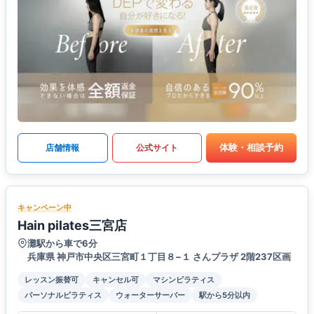
体験・相談予約
店舗情報
公式サイト
キャンペーン中
Hain pilates三宮店
灘駅から車で6分
兵庫県 神戸市中央区三宮町１丁目８−１ さんプラザ 2階237区画
レッスン振替可
キャンセル可
マシンピラティス
パーソナルピラティス
ウォーターサーバー
駅から5分以内