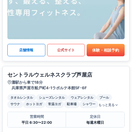
体験・相談予約
店舗情報
公式サイト
セントラルウェルネスクラブ芦屋店
灘駅から車で18分
兵庫県芦屋市船戸町4-1ラポルテ本館5F･6F
タオルレンタル
シューズレンタル
ウェアレンタル
プール
サウナ
ホットヨガ
常温ヨガ
駐車場
シャワー
もっと見る
営業時間
定休日
平日 6:30〜22:00
毎週木曜日