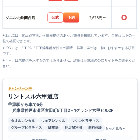
○
公式
予約
ソエル北鈴蘭台店
7,678円〜
※上記には、施設運営者から情報提供のあった施設を掲載しています。全施設は下の一
覧で確認できます。
※「○」は、FIT PALETTE編集部が独自の調査・基準に基づき、特におすすめする項目
です。
※「－」は未提供を示すものではありません。詳細は各施設の公式サイトをご確認くだ
さい。
キャンペーン中
リントスル六甲道店
灘駅から車で5分
兵庫県神戸市灘区友田町5丁目2－1グランド六甲ビル2F
タオルレンタル
ウェアレンタル
マシンピラティス
グループピラティス
駐車場
他店舗利用
無料体験
もっと見る