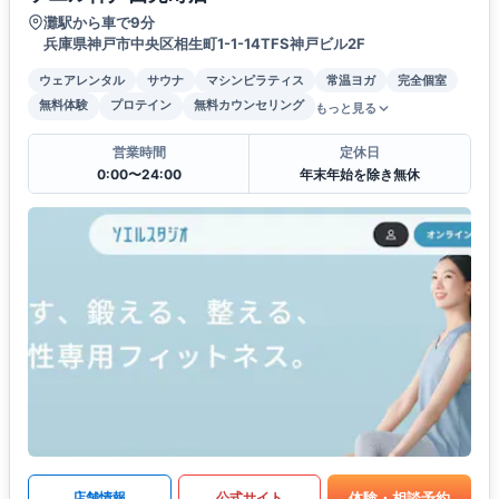
灘駅から車で9分
兵庫県神戸市中央区相生町1-1-14TFS神戸ビル2F
ウェアレンタル
サウナ
マシンピラティス
常温ヨガ
完全個室
無料体験
プロテイン
無料カウンセリング
もっと見る
営業時間
定休日
0:00〜24:00
年末年始を除き無休
体験・相談予約
店舗情報
公式サイト