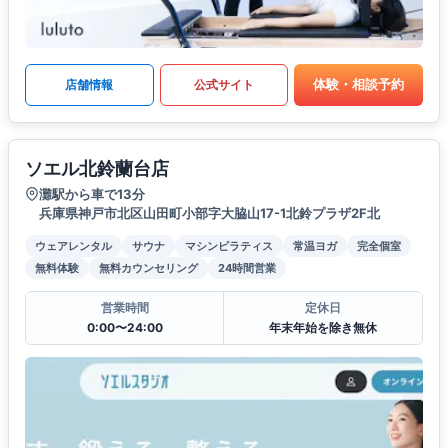
体験・相談予約
店舗情報
公式サイト
ソエル北鈴蘭台店
灘駅から車で13分
兵庫県神戸市北区山田町小部字大脇山17-1北鈴プラザ2F北
ウェアレンタル
サウナ
マシンピラティス
常温ヨガ
完全個室
無料体験
無料カウンセリング
24時間営業
営業時間
定休日
0:00〜24:00
年末年始を除き無休