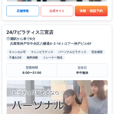
体験・相談予約
店舗情報
公式サイト
24/7ピラティス三宮店
灘駅から車で6分
兵庫県神戸市中央区八幡通4-2-14トロアー神戸ビル6F
キャンセル可
マシンピラティス
パーソナルピラティス
完全個室
子連れOK
無料体験
トレーナー指名
営業時間
定休日
8:00〜21:00
年中無休