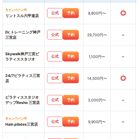
キャンペーン中
○
公式
予約
8,800円〜
リントスル六甲道店
Dr.トレーニング神戸
-
公式
予約
29,700円〜
三宮店
Skywalk神戸三宮ピ
-
公式
予約
1,100円〜
ラティススタジオ
24/7ピラティス三宮
○
公式
予約
14,500円〜
店
ピラティススタジオ
-
公式
予約
3,000円〜
デップResho 三宮店
キャンペーン中
-
公式
予約
9,900円〜
Hain pilates三宮店