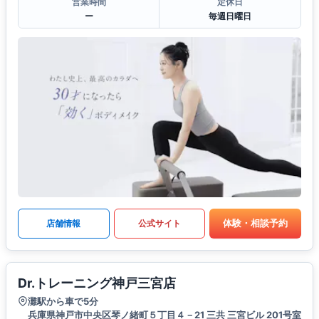
営業時間
定休日
ー
毎週日曜日
体験・相談予約
店舗情報
公式サイト
Dr.トレーニング神戸三宮店
灘駅から車で5分
兵庫県神戸市中央区琴ノ緒町５丁目４－21 三共 三宮ビル 201号室