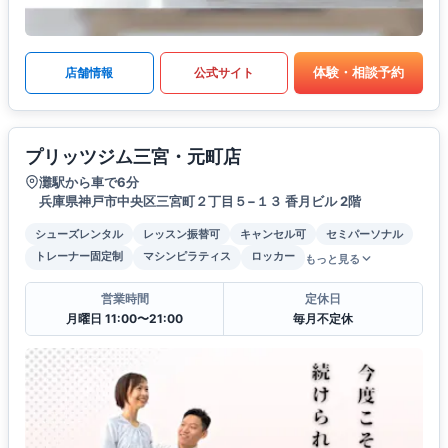
体験・相談予約
店舗情報
公式サイト
プリッツジム三宮・元町店
灘駅から車で6分
兵庫県神戸市中央区三宮町２丁目５−１３ 香月ビル 2階
シューズレンタル
レッスン振替可
キャンセル可
セミパーソナル
トレーナー固定制
マシンピラティス
ロッカー
もっと見る
営業時間
定休日
月曜日 11:00〜21:00
毎月不定休