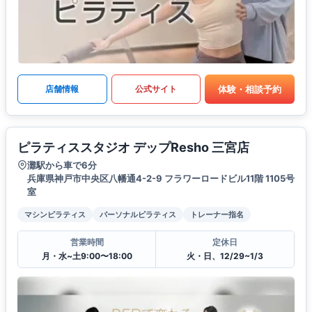
体験・相談予約
店舗情報
公式サイト
ピラティススタジオ デップResho 三宮店
灘駅から車で6分
兵庫県神戸市中央区八幡通4-2-9 フラワーロードビル11階 1105号
室
マシンピラティス
パーソナルピラティス
トレーナー指名
営業時間
定休日
月・水~土9:00〜18:00
火・日、12/29~1/3