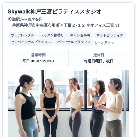
Skywalk神戸三宮ピラティススタジオ
灘駅から車で5分
兵庫県神戸市中央区布引町４丁目２-１２ ネオフィス三宮 3F
ウェアレンタル
レッスン振替可
キャンセル可
マットピラティス
セミパーソナルピラティス
パーソナルピラティス
もっと見る
営業時間
定休日
平日 9:30〜20:30
毎週日曜日、祝日