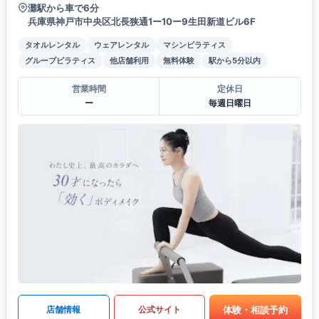
灘駅から車で6分
兵庫県神戸市中央区北長狭通1ー10ー9生田新道ビル6F
タオルレンタル
ウェアレンタル
マシンピラティス
グループピラティス
他店舗利用
無料体験
駅から5分以内
営業時間
定休日
ー
毎週日曜日
体験・相談予約
店舗情報
公式サイト