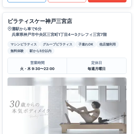
ピラティスケー神戸三宮店
灘駅から車で6分
兵庫県神戸市中央区三宮町1丁目4ー3クレフィ三宮7階
マシンピラティス
グループピラティス
子連れOK
他店舗利用
無料体験
駅から5分以内
営業時間
定休日
火・木 9:30〜22:00
毎週月曜日