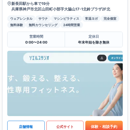
新長田駅から車で19分
兵庫県神戸市北区山田町小部字大脇山17-1北鈴プラザ2F北
ウェアレンタル
サウナ
マシンピラティス
常温ヨガ
完全個室
無料体験
無料カウンセリング
24時間営業
営業時間
定休日
0:00〜24:00
年末年始を除き無休
体験・相談予約
店舗情報
公式サイト