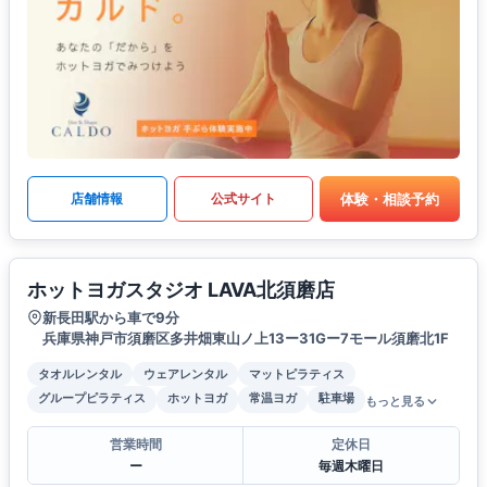
体験・相談予約
店舗情報
公式サイト
ホットヨガスタジオ LAVA北須磨店
新長田駅から車で9分
兵庫県神戸市須磨区多井畑東山ノ上13ー31Gー7モール須磨北1F
タオルレンタル
ウェアレンタル
マットピラティス
グループピラティス
ホットヨガ
常温ヨガ
駐車場
もっと見る
営業時間
定休日
ー
毎週木曜日