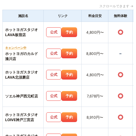
スクロールできます →
施設名
リンク
料金目安
無料体験
ホットヨガスタジオ
○
公式
予約
4,800円〜
LAVA板宿店
キャンペーン中
-
公式
予約
ホットヨガのカルド
8,800円〜
湊川店
ホットヨガスタジオ
○
公式
予約
4,800円〜
LAVA北須磨店
○
公式
予約
ソエル神戸西元町店
7,678円〜
ホットヨガスタジオ
○
公式
予約
8,910円〜
LOIVE神戸三宮店
ホットヨガスタジオ