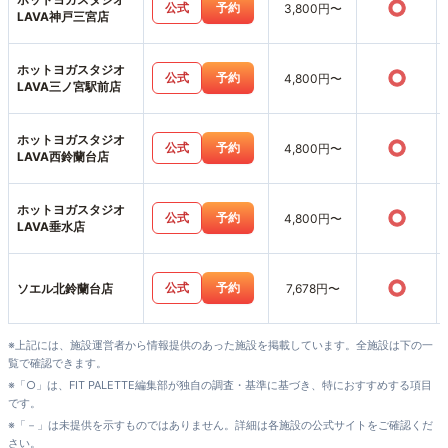
○
公式
予約
3,800円〜
LAVA神戸三宮店
ホットヨガスタジオ
○
公式
予約
4,800円〜
LAVA三ノ宮駅前店
ホットヨガスタジオ
○
公式
予約
4,800円〜
LAVA西鈴蘭台店
ホットヨガスタジオ
○
公式
予約
4,800円〜
LAVA垂水店
○
公式
予約
ソエル北鈴蘭台店
7,678円〜
※上記には、施設運営者から情報提供のあった施設を掲載しています。全施設は下の一
覧で確認できます。
※「○」は、FIT PALETTE編集部が独自の調査・基準に基づき、特におすすめする項目
です。
※「－」は未提供を示すものではありません。詳細は各施設の公式サイトをご確認くだ
さい。