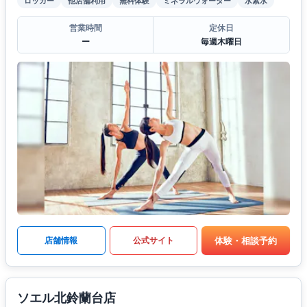
ロッカー
他店舗利用
無料体験
ミネラルウォーター
水素水
営業時間
定休日
ー
毎週木曜日
体験・相談予約
店舗情報
公式サイト
ソエル北鈴蘭台店