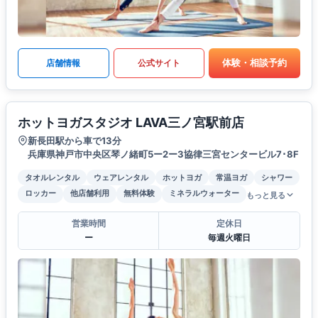
体験・相談予約
店舗情報
公式サイト
ホットヨガスタジオ LAVA三ノ宮駅前店
新長田駅から車で13分
兵庫県神戸市中央区琴ノ緒町5ー2ー3協律三宮センタービル7･8F
タオルレンタル
ウェアレンタル
ホットヨガ
常温ヨガ
シャワー
ロッカー
他店舗利用
無料体験
ミネラルウォーター
もっと見る
営業時間
定休日
ー
毎週火曜日