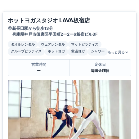
ホットヨガスタジオ LAVA板宿店
新長田駅から徒歩13分
兵庫県神戸市須磨区平田町2ー2ー6板宿ビル3F
タオルレンタル
ウェアレンタル
マットピラティス
グループピラティス
ホットヨガ
常温ヨガ
シャワー
もっと見る
営業時間
定休日
ー
毎週金曜日