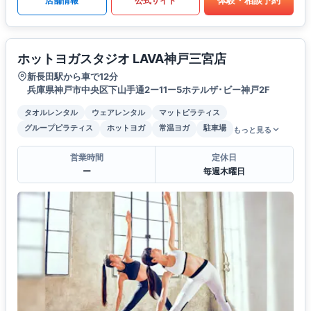
体験・相談予約
店舗情報
公式サイト
ホットヨガスタジオ LAVA神戸三宮店
新長田駅から車で12分
兵庫県神戸市中央区下山手通2ー11ー5ホテルザ･ビー神戸2F
タオルレンタル
ウェアレンタル
マットピラティス
グループピラティス
ホットヨガ
常温ヨガ
駐車場
もっと見る
営業時間
定休日
ー
毎週木曜日