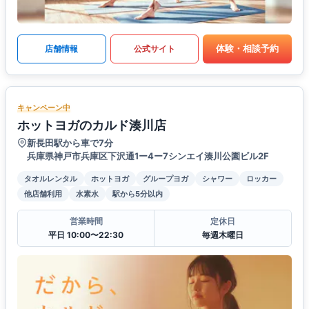
体験・相談予約
店舗情報
公式サイト
キャンペーン中
ホットヨガのカルド湊川店
新長田駅から車で7分
兵庫県神戸市兵庫区下沢通1ー4ー7シンエイ湊川公園ビル2F
タオルレンタル
ホットヨガ
グループヨガ
シャワー
ロッカー
他店舗利用
水素水
駅から5分以内
営業時間
定休日
平日 10:00〜22:30
毎週木曜日