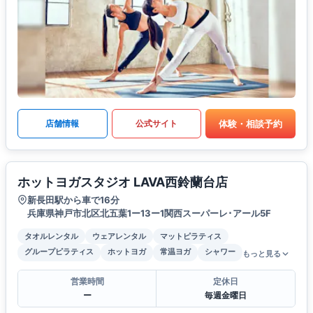
体験・相談予約
店舗情報
公式サイト
ホットヨガスタジオ LAVA西鈴蘭台店
新長田駅から車で16分
兵庫県神戸市北区北五葉1ー13ー1関西スーパーレ･アール5F
タオルレンタル
ウェアレンタル
マットピラティス
グループピラティス
ホットヨガ
常温ヨガ
シャワー
もっと見る
営業時間
定休日
ー
毎週金曜日