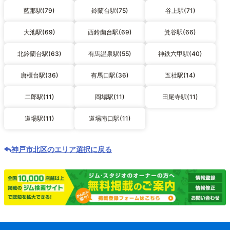
藍那駅(79)
鈴蘭台駅(75)
谷上駅(71)
大池駅(69)
西鈴蘭台駅(69)
箕谷駅(66)
北鈴蘭台駅(63)
有馬温泉駅(55)
神鉄六甲駅(40)
唐櫃台駅(36)
有馬口駅(36)
五社駅(14)
二郎駅(11)
岡場駅(11)
田尾寺駅(11)
道場駅(11)
道場南口駅(11)
神戸市北区のエリア選択に戻る