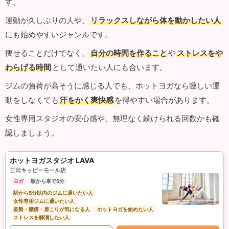
す。
運動が久しぶりの人や、
リラックスしながら体を動かしたい人
にも始めやすいジャンルです。
痩せることだけでなく、
自分の時間を作ること
や
ストレスをや
わらげる時間
として通いたい人にも合います。
ジムの負荷が高そうに感じる人でも、ホットヨガなら激しい運
動をしなくても
汗をかく爽快感
を得やすい場合があります。
女性専用スタジオの安心感や、無理なく続けられる回数かも確
認しましょう。
ホットヨガスタジオ LAVA
三田キッピーモール店
ヨガ
駅から車で5分
駅から5分以内のジムに通いたい人
女性専用ジムに通いたい人
姿勢・腰痛・肩こりが気になる人
ホットヨガを始めたい人
ストレスを解消したい人