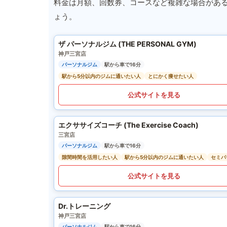
料金は月額、回数券、コースなど複雑な場合があ
ょう。
ザ パーソナルジム (THE PERSONAL GYM)
神戸三宮店
パーソナルジム
駅から車で16分
駅から5分以内のジムに通いたい人
とにかく痩せたい人
公式サイトを見る
エクササイズコーチ (The Exercise Coach)
三宮店
パーソナルジム
駅から車で16分
隙間時間を活用したい人
駅から5分以内のジムに通いたい人
セミパ
公式サイトを見る
Dr.トレーニング
神戸三宮店
パーソナルジム
駅から車で16分