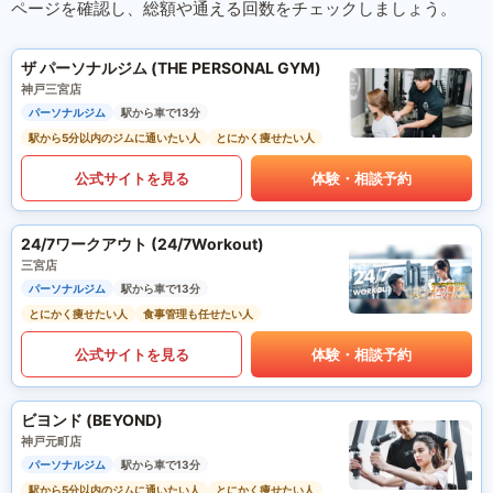
ページを確認し、総額や通える回数をチェックしましょう。
ザ パーソナルジム (THE PERSONAL GYM)
神戸三宮店
パーソナルジム
駅から車で13分
駅から5分以内のジムに通いたい人
とにかく痩せたい人
公式サイトを見る
体験・相談予約
24/7ワークアウト (24/7Workout)
三宮店
パーソナルジム
駅から車で13分
とにかく痩せたい人
食事管理も任せたい人
公式サイトを見る
体験・相談予約
ビヨンド (BEYOND)
神戸元町店
パーソナルジム
駅から車で13分
駅から5分以内のジムに通いたい人
とにかく痩せたい人