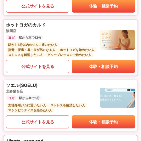
公式サイトを見る
体験・相談予約
ホットヨガのカルド
湊川店
ヨガ
駅から車で12分
駅から5分以内のジムに通いたい人
姿勢・腰痛・肩こりが気になる人
ホットヨガを始めたい人
ストレスを解消したい人
グループレッスンで始めたい人
公式サイトを見る
体験・相談予約
ソエル(SOELU)
北鈴蘭台店
ヨガ
駅から車で5分
女性専用ジムに通いたい人
ストレスを解消したい人
マシンピラティスを始めたい人
公式サイトを見る
体験・相談予約
Hinata -yoga and...