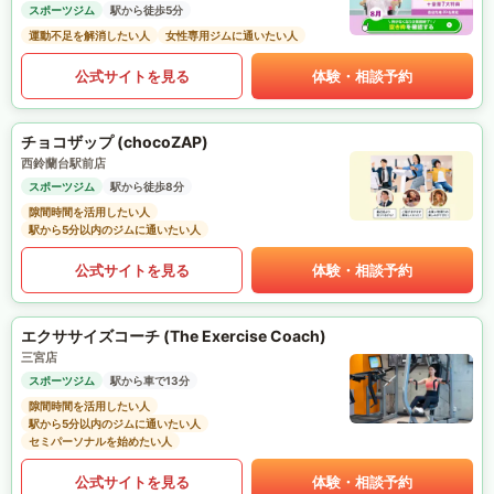
スポーツジム
駅から徒歩5分
運動不足を解消したい人
女性専用ジムに通いたい人
公式サイトを見る
体験・相談予約
チョコザップ (chocoZAP)
西鈴蘭台駅前店
スポーツジム
駅から徒歩8分
隙間時間を活用したい人
駅から5分以内のジムに通いたい人
公式サイトを見る
体験・相談予約
エクササイズコーチ (The Exercise Coach)
三宮店
スポーツジム
駅から車で13分
隙間時間を活用したい人
駅から5分以内のジムに通いたい人
セミパーソナルを始めたい人
公式サイトを見る
体験・相談予約