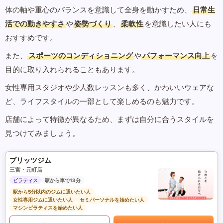
体の軸や重心のバランスを意識して全身を動かすため、
日常生
活での動きやすさ
や
姿勢づくり
、
柔軟性
を意識したい人にも
おすすめです。
また、
スポーツのコンディショニング
や
パフォーマンス向上
を
目的に取り入れられることもあります。
女性専用スタジオや少人数レッスンも多く、かわいいウェアな
ど、ライフスタイルの一部として楽しめるのも魅力です。
店舗によって特徴が異なるため、まずは自分に合うスタイルを
見つけてみましょう。
プリッツジム
三宮・元町店
ピラティス
駅から車で13分
駅から5分以内のジムに通いたい人
女性専用ジムに通いたい人
セミパーソナルを始めたい人
マシンピラティスを始めたい人