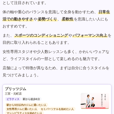
として注目されています。
体の軸や重心のバランスを意識して全身を動かすため、
日常生
活での動きやすさ
や
姿勢づくり
、
柔軟性
を意識したい人にも
おすすめです。
また、
スポーツのコンディショニング
や
パフォーマンス向上
を
目的に取り入れられることもあります。
女性専用スタジオや少人数レッスンも多く、かわいいウェアな
ど、ライフスタイルの一部として楽しめるのも魅力です。
店舗によって特徴が異なるため、まずは自分に合うスタイルを
見つけてみましょう。
プリッツジム
三宮・元町店
ピラティス
駅から徒歩6分
駅から5分以内のジムに通いたい人
女性専用ジムに通いたい人
セミパーソナルを始めたい人
マシンピラティスを始めたい人