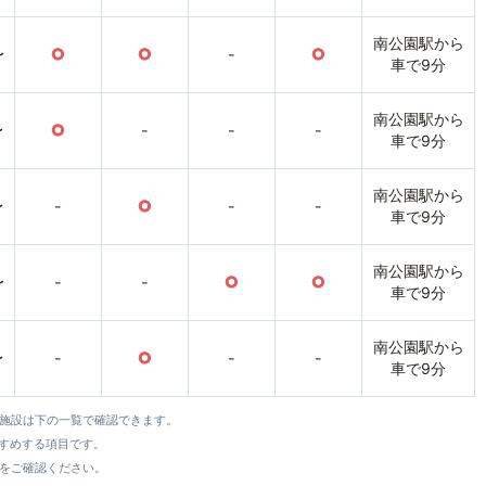
南公園駅から
〜
○
○
-
○
車で9分
南公園駅から
〜
○
-
-
-
車で9分
南公園駅から
〜
-
○
-
-
車で9分
南公園駅から
〜
-
-
○
○
車で9分
南公園駅から
〜
-
○
-
-
車で9分
全施設は下の一覧で確認できます。
すすめする項目です。
をご確認ください。