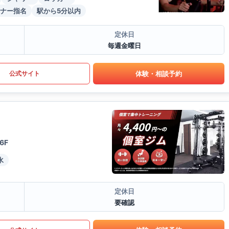
ナー指名
駅から5分以内
定休日
毎週金曜日
体験・相談予約
公式サイト
6F
水
定休日
要確認