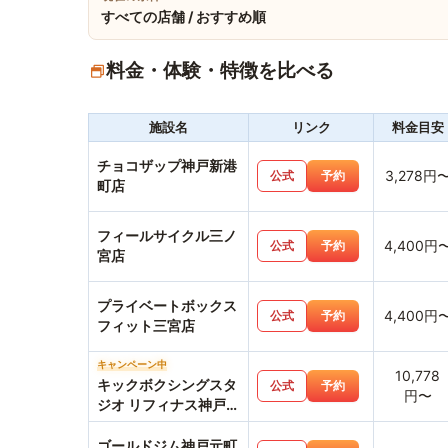
すべての店舗 / おすすめ順
料金・体験・特徴を比べる
施設名
リンク
料金目安
チョコザップ神戸新港
3,278円
公式
予約
町店
フィールサイクル三ノ
4,400円
公式
予約
宮店
プライベートボックス
4,400円
公式
予約
フィット三宮店
キャンペーン中
10,778
キックボクシングスタ
公式
予約
円〜
ジオ リフィナス神戸三
宮店
ゴールドジム神戸元町