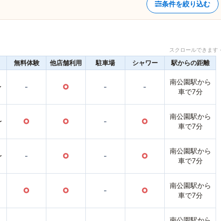
条件を絞り込む
スクロールできます 
無料体験
他店舗利用
駐車場
シャワー
駅からの距離
南公園駅から
〜
-
○
-
-
車で7分
南公園駅から
〜
○
○
-
○
車で7分
南公園駅から
〜
-
○
-
○
車で7分
南公園駅から
○
○
-
○
車で7分
南公園駅から