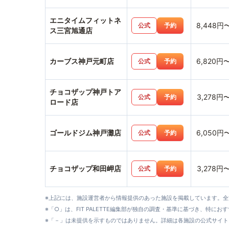
エニタイムフィットネ
8,448円
公式
予約
ス三宮旭通店
カーブス神戸元町店
6,820円
公式
予約
チョコザップ神戸トア
3,278円
公式
予約
ロード店
ゴールドジム神戸灘店
6,050円
公式
予約
チョコザップ和田岬店
3,278円
公式
予約
※上記には、施設運営者から情報提供のあった施設を掲載しています。
※「○」は、FIT PALETTE編集部が独自の調査・基準に基づき、特にお
※「－」は未提供を示すものではありません。詳細は各施設の公式サイト