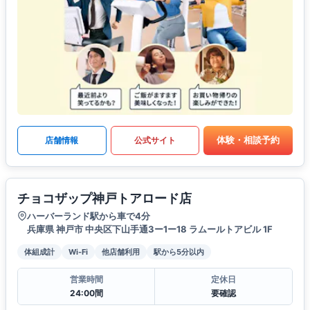
体験・相談予約
店舗情報
公式サイト
チョコザップ神戸トアロード店
ハーバーランド駅から車で4分
兵庫県 神戸市 中央区下山手通3ー1ー18 ラムールトアビル 1F
体組成計
Wi-Fi
他店舗利用
駅から5分以内
営業時間
定休日
24:00間
要確認