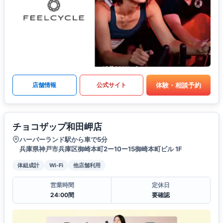
体験・相談予約
店舗情報
公式サイト
チョコザップ和田岬店
ハーバーランド駅から車で5分
兵庫県神戸市兵庫区御崎本町2ー10ー15御崎本町ビル 1F
体組成計
Wi-Fi
他店舗利用
営業時間
定休日
24:00間
要確認