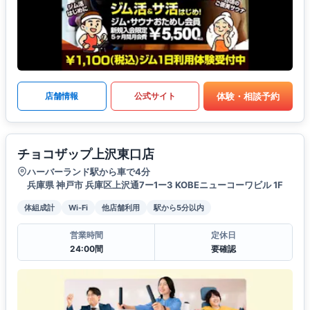
体験・相談予約
店舗情報
公式サイト
チョコザップ上沢東口店
ハーバーランド駅から車で4分
兵庫県 神戸市 兵庫区上沢通7ー1ー3 KOBEニューコーワビル 1F
体組成計
Wi-Fi
他店舗利用
駅から5分以内
営業時間
定休日
24:00間
要確認