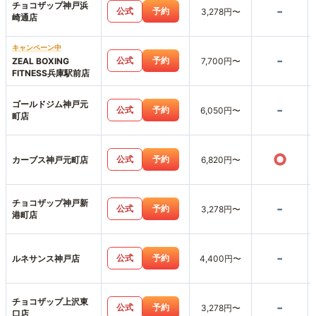
チョコザップ神戸浜
-
公式
予約
3,278円〜
崎通店
キャンペーン中
-
公式
予約
ZEAL BOXING
7,700円〜
FITNESS兵庫駅前店
ゴールドジム神戸元
-
公式
予約
6,050円〜
町店
○
公式
予約
カーブス神戸元町店
6,820円〜
チョコザップ神戸新
-
公式
予約
3,278円〜
港町店
-
公式
予約
ルネサンス神戸店
4,400円〜
チョコザップ上沢東
-
公式
予約
3,278円〜
口店