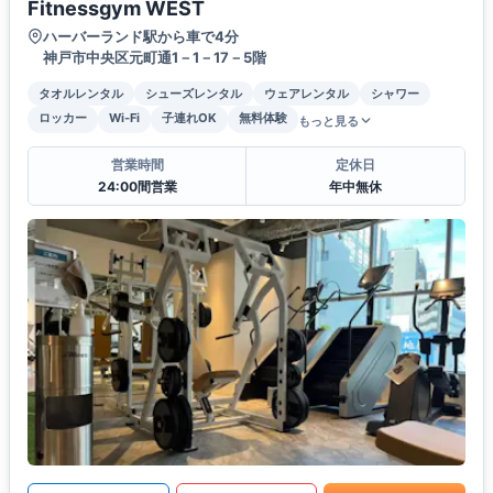
Fitnessgym WEST
ハーバーランド駅から車で4分
神戸市中央区元町通1－1－17－5階
タオルレンタル
シューズレンタル
ウェアレンタル
シャワー
ロッカー
Wi-Fi
子連れOK
無料体験
もっと見る
営業時間
定休日
24:00間営業
年中無休