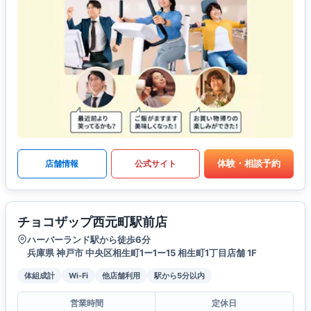
体験・相談予約
店舗情報
公式サイト
チョコザップ西元町駅前店
ハーバーランド駅から徒歩6分
兵庫県 神戸市 中央区相生町1ー1ー15 相生町1丁目店舗 1F
体組成計
Wi-Fi
他店舗利用
駅から5分以内
営業時間
定休日