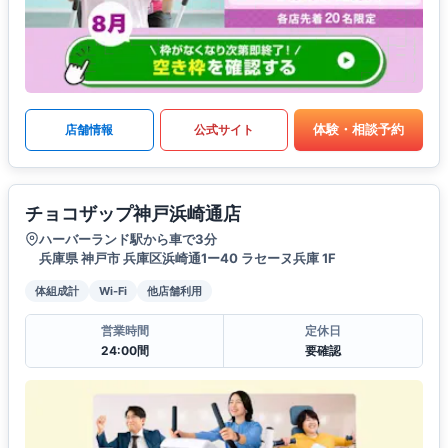
体験・相談予約
店舗情報
公式サイト
チョコザップ神戸浜崎通店
ハーバーランド駅から車で3分
兵庫県 神戸市 兵庫区浜崎通1ー40 ラセーヌ兵庫 1F
体組成計
Wi-Fi
他店舗利用
営業時間
定休日
24:00間
要確認