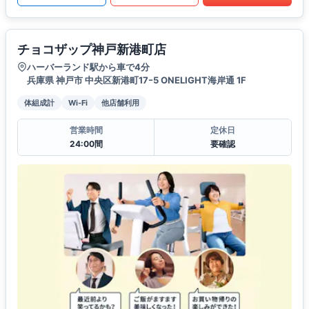
チョコザップ神戸新港町店
ハーバーランド駅から車で4分
兵庫県 神戸市 中央区新港町17ｰ5 ONELIGHT海岸通 1F
体組成計
Wi-Fi
他店舗利用
営業時間
定休日
24:00間
要確認