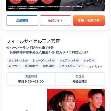
体験・相談予約
店舗情報
公式サイト
フィールサイクル三ノ宮店
ハーバーランド駅から車で5分
兵庫県神戸市中央区八幡通4-2-12カサベラFR2ビル2F
タオルレンタル
シューズレンタル
ウェアレンタル
シャワー
ロッカー
他店舗利用
無料体験
ミネラルウォーター
もっと見る
営業時間
定休日
平日 6:30〜23:00
毎週金曜日