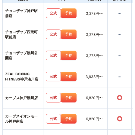
チョコザップ神戸駅
-
公式
予約
3,278円〜
前店
チョコザップ西元町
-
公式
予約
3,278円〜
駅前店
チョコザップ湊川公
-
公式
予約
3,278円〜
園店
ZEAL BOXING
-
公式
予約
3,938円〜
FITNESS神戸湊川店
○
公式
予約
カーブス神戸湊川店
6,820円〜
カーブスイオンモー
○
公式
予約
6,820円〜
ル神戸南店