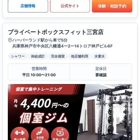
体験・相談予約
店舗情報
公式サイト
プライベートボックスフィット三宮店
ハーバーランド駅から車で5分
兵庫県神戸市中央区八幡通4ー2ー14トロア神戸ビル6F
シャワー
体組成計
完全個室
他店舗利用
水素水
営業時間
定休日
平日 10:00〜21:00
要確認