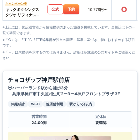
キャンペーン中
○
公式
予約
キックボクシングス
10,778円〜
タジオ リフィナス神
戸三宮店
※上記には、施設運営者から情報提供のあった施設を掲載しています。全施設は下の一
覧で確認できます。
※「○」は、FIT PALETTE編集部が独自の調査・基準に基づき、特におすすめする項目
です。
※「－」は未提供を示すものではありません。詳細は各施設の公式サイトをご確認くだ
さい。
チョコザップ神戸駅前店
ハーバーランド駅から徒歩3分
兵庫県神戸市中央区相生町2ー3ー4神戸フロントプラザ 3F
体組成計
Wi-Fi
他店舗利用
駅から5分以内
営業時間
定休日
24:00間
要確認