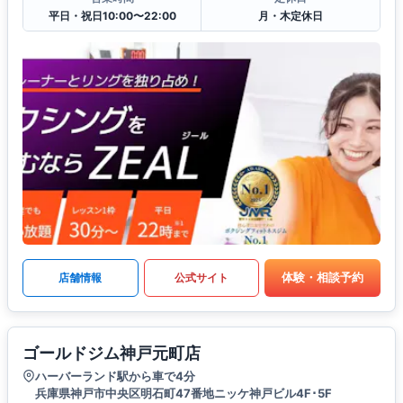
平日・祝日10:00〜22:00
月・木定休日
体験・相談予約
店舗情報
公式サイト
ゴールドジム神戸元町店
ハーバーランド駅から車で4分
兵庫県神戸市中央区明石町47番地ニッケ神戸ビル4F･5F