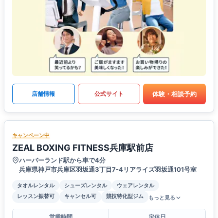
体験・相談予約
店舗情報
公式サイト
キャンペーン中
ZEAL BOXING FITNESS兵庫駅前店
ハーバーランド駅から車で4分
兵庫県神戸市兵庫区羽坂通3丁目7-4リアライズ羽坂通101号室
タオルレンタル
シューズレンタル
ウェアレンタル
レッスン振替可
キャンセル可
競技特化型ジム
もっと見る
営業時間
定休日