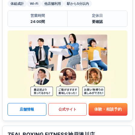
体組成計
Wi-Fi
他店舗利用
駅から5分以内
営業時間
定休日
24:00間
要確認
体験・相談予約
店舗情報
公式サイト
ZEAL BOXING FITNESS神戸湊川店