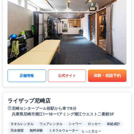
体験・相談予約
店舗情報
公式サイト
ライザップ尼崎店
尼崎センタープール前駅から車で8分
兵庫県尼崎市潮江1ー16ー1アミング潮江ウエスト二番館3F
タオルレンタル
ウェアレンタル
シャワー
ロッカー
体組成計
完全個室
無料体験
ミネラルウォーター
もっと見る