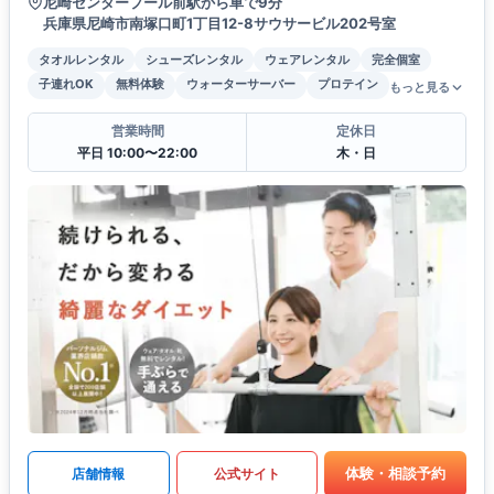
尼崎センタープール前駅から車で9分
兵庫県尼崎市南塚口町1丁目12-8サウサービル202号室
タオルレンタル
シューズレンタル
ウェアレンタル
完全個室
子連れOK
無料体験
ウォーターサーバー
プロテイン
もっと見る
営業時間
定休日
平日 10:00〜22:00
木・日
体験・相談予約
店舗情報
公式サイト