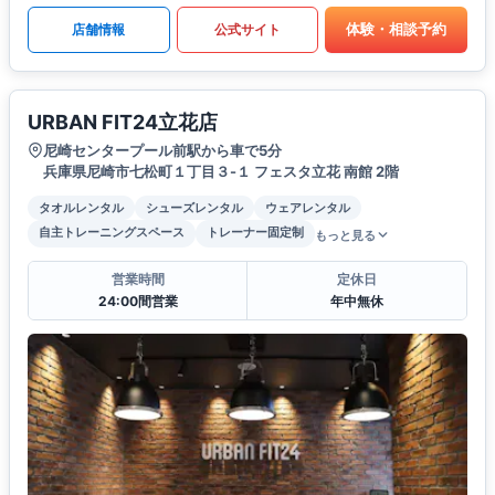
体験・相談予約
店舗情報
公式サイト
URBAN FIT24立花店
尼崎センタープール前駅から車で5分
兵庫県尼崎市七松町１丁目３-１ フェスタ立花 南館 2階
タオルレンタル
シューズレンタル
ウェアレンタル
自主トレーニングスペース
トレーナー固定制
もっと見る
営業時間
定休日
24:00間営業
年中無休