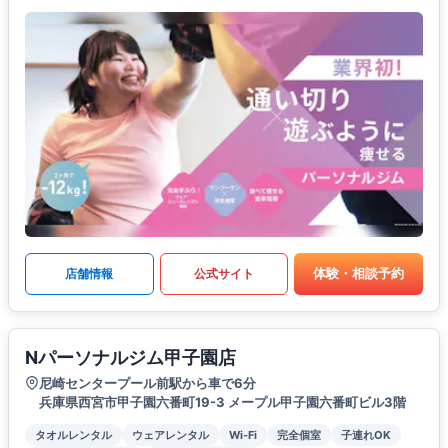
体験・相談予約
店舗情報
公式サイト
Nパーソナルジム甲子園店
尼崎センタープール前駅から車で6分
兵庫県西宮市甲子園六番町19-3 メープル甲子園六番町ビル3階
タオルレンタル
ウェアレンタル
Wi-Fi
完全個室
子連れOK