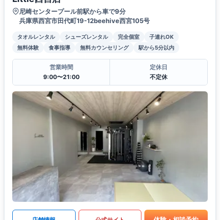
尼崎センタープール前駅から車で9分
兵庫県西宮市田代町19-12beehive西宮105号
タオルレンタル
シューズレンタル
完全個室
子連れOK
無料体験
食事指導
無料カウンセリング
駅から5分以内
営業時間
定休日
9:00〜21:00
不定休
体験・相談予約
店舗情報
公式サイト