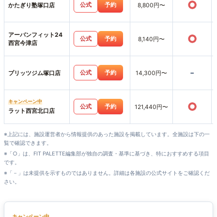
○
公式
予約
かたぎり塾塚口店
8,800円〜
アーバンフィット24
○
公式
予約
8,140円〜
西宮今津店
-
公式
予約
プリッツジム塚口店
14,300円〜
キャンペーン中
○
公式
予約
121,440円〜
ラット西宮北口店
※上記には、施設運営者から情報提供のあった施設を掲載しています。全施設は下の一
覧で確認できます。
※「○」は、FIT PALETTE編集部が独自の調査・基準に基づき、特におすすめする項目
です。
※「－」は未提供を示すものではありません。詳細は各施設の公式サイトをご確認くだ
さい。
キャンペーン中