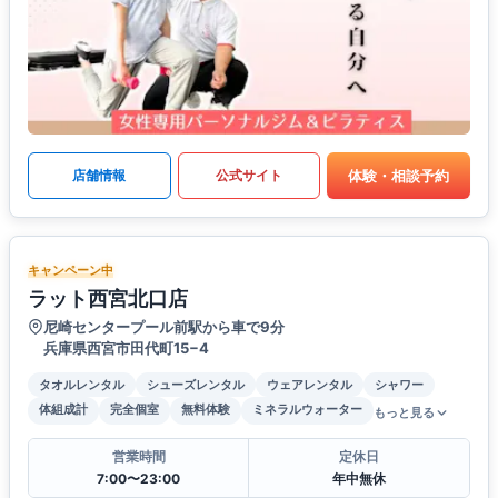
体験・相談予約
店舗情報
公式サイト
キャンペーン中
ラット西宮北口店
尼崎センタープール前駅から車で9分
兵庫県西宮市田代町15−4
タオルレンタル
シューズレンタル
ウェアレンタル
シャワー
体組成計
完全個室
無料体験
ミネラルウォーター
もっと見る
営業時間
定休日
7:00〜23:00
年中無休