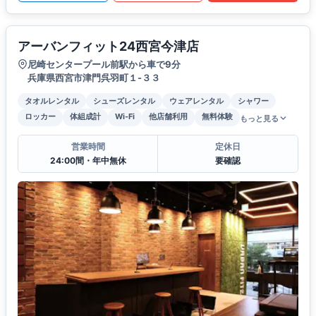
アーバンフィット24西宮今津店
尼崎センタープール前駅から車で9分
兵庫県西宮市津門呉羽町１-３３
タオルレンタル
シューズレンタル
ウェアレンタル
シャワー
ロッカー
体組成計
Wi-Fi
他店舗利用
無料体験
もっと見る
営業時間
定休日
24:00間・年中無休
要確認