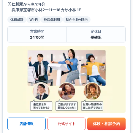
仁川駅から車で4分
兵庫県宝塚市小林2ー11ー16カサ小林 1F
体組成計
Wi-Fi
他店舗利用
駅から5分以内
営業時間
定休日
24:00間
要確認
体験・相談予約
店舗情報
公式サイト