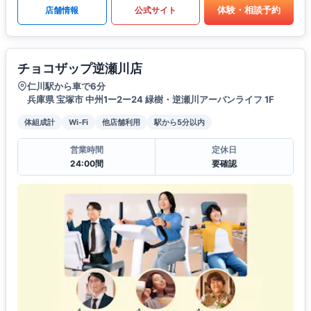
体験・相談予約
店舗情報
公式サイト
チョコザップ逆瀬川店
仁川駅から車で6分
兵庫県 宝塚市 中州1ー2ー24 緑樹・逆瀬川アーバンライフ 1F
体組成計
Wi-Fi
他店舗利用
駅から5分以内
営業時間
定休日
24:00間
要確認