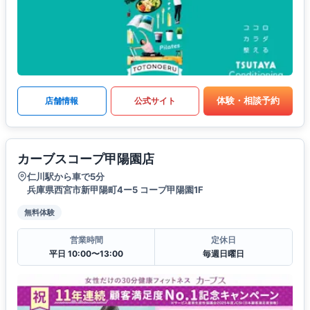
体験・相談予約
店舗情報
公式サイト
カーブスコープ甲陽園店
仁川駅から車で5分
兵庫県西宮市新甲陽町4ー5 コープ甲陽園1F
無料体験
営業時間
定休日
平日 10:00〜13:00
毎週日曜日