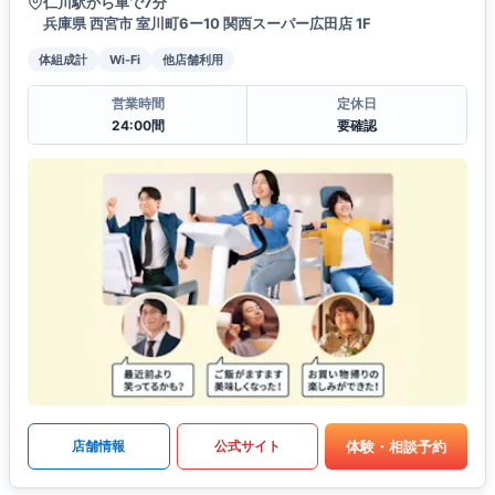
仁川駅から車で7分
兵庫県 西宮市 室川町6ー10 関西スーパー広田店 1F
体組成計
Wi-Fi
他店舗利用
営業時間
定休日
24:00間
要確認
体験・相談予約
店舗情報
公式サイト