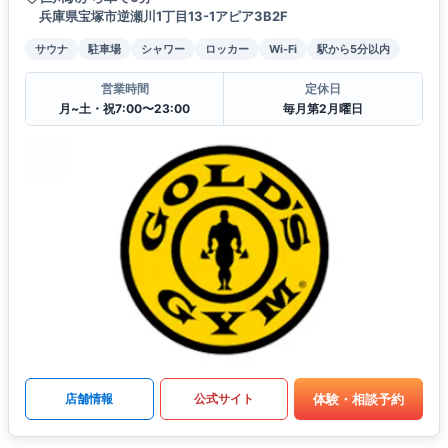
兵庫県宝塚市逆瀬川1丁目13-1アピア3B2F
サウナ
駐車場
シャワー
ロッカー
Wi-Fi
駅から5分以内
営業時間
定休日
月~土・祝7:00〜23:00
毎月第2月曜日
体験・相談予約
店舗情報
公式サイト