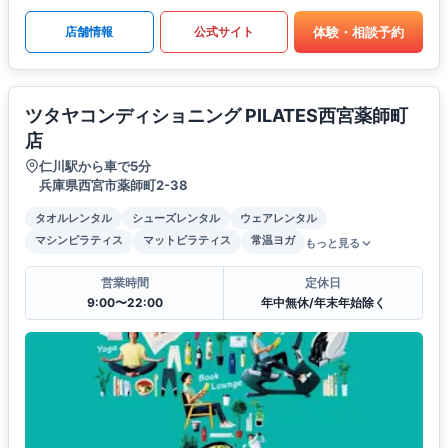
体験・相談予約
店舗情報
公式サイト
ツタヤコンディショニング PILATES西宮薬師町
店
仁川駅から車で5分
兵庫県西宮市薬師町2-38
タオルレンタル
シューズレンタル
ウェアレンタル
マシンピラティス
マットピラティス
常温ヨガ
もっと見る
営業時間
定休日
9:00〜22:00
年中無休/年末年始除く