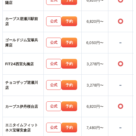
○
6,820円〜
陽店
カーブス逆瀬川駅前
○
公式
予約
6,820円〜
店
ゴールドジム宝塚兵
-
公式
予約
6,050円〜
庫店
○
公式
予約
FiT24西宮丸橋店
3,278円〜
チョコザップ逆瀬川
-
公式
予約
3,278円〜
店
○
公式
予約
カーブス伊丹桜台店
6,820円〜
エニタイムフィット
-
公式
予約
7,480円〜
ネス宝塚安倉店