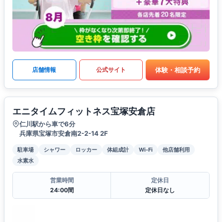
体験・相談予約
店舗情報
公式サイト
エニタイムフィットネス宝塚安倉店
仁川駅から車で6分
兵庫県宝塚市安倉南2-2-14 2F
駐車場
シャワー
ロッカー
体組成計
Wi-Fi
他店舗利用
水素水
営業時間
定休日
24:00間
定休日なし