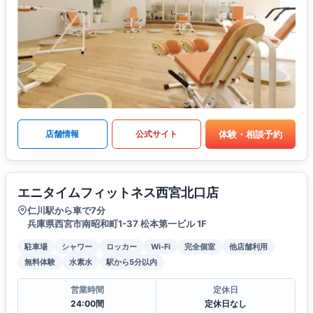
体験・相談予約
店舗情報
公式サイト
エニタイムフィットネス西宮北口店
仁川駅から車で7分
兵庫県西宮市南昭和町1-37 松本第一ビル 1F
駐車場
シャワー
ロッカー
Wi-Fi
完全個室
他店舗利用
無料体験
水素水
駅から5分以内
営業時間
定休日
24:00間
定休日なし