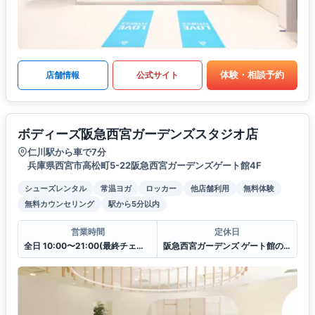
体験・相談予約
店舗情報
公式サイト
ボディーズ阪急西宮ガーデンズスタジオ店
仁川駅から車で7分
兵庫県西宮市高松町5-22阪急西宮ガーデンズゲート館4F
シューズレンタル
常温ヨガ
ロッカー
他店舗利用
無料体験
無料カウンセリング
駅から5分以内
営業時間
定休日
全日 10:00〜21:00(最終チェックイン20:30)
阪急西宮ガーデンズ ゲート館の休館日に準ずる