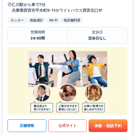
仁川駅から車で7分
兵庫県西宮市平木町9-11ホワイトハウス西宮北口1F
ロッカー
体組成計
Wi-Fi
他店舗利用
営業時間
定休日
24:00間
定休日なし
体験・相談予約
店舗情報
公式サイト