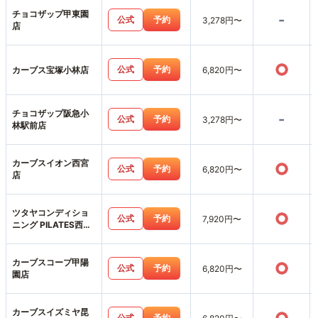
チョコザップ甲東園
-
公式
予約
3,278円〜
店
○
公式
予約
カーブス宝塚小林店
6,820円〜
チョコザップ阪急小
-
公式
予約
3,278円〜
林駅前店
カーブスイオン西宮
○
公式
予約
6,820円〜
店
ツタヤコンディショ
○
公式
予約
7,920円〜
ニング PILATES西宮
薬師町店
カーブスコープ甲陽
○
公式
予約
6,820円〜
園店
カーブスイズミヤ昆
公式
予約