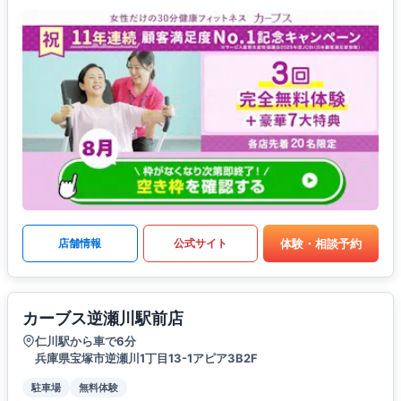
体験・相談予約
店舗情報
公式サイト
カーブス逆瀬川駅前店
仁川駅から車で6分
兵庫県宝塚市逆瀬川1丁目13-1アピア3B2F
駐車場
無料体験