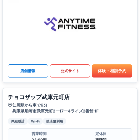
体験・相談予約
店舗情報
公式サイト
チョコザップ武庫元町店
仁川駅から車で6分
兵庫県尼崎市武庫元町2ー17ー4ライズ2番館 1F
体組成計
Wi-Fi
他店舗利用
営業時間
定休日
24:00間
要確認