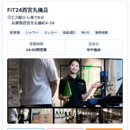
FiT24西宮丸橋店
仁川駅から車で6分
兵庫県西宮市丸橋町4-24
駐車場
シャワー
ロッカー
体組成計
Wi-Fi
無料体験
営業時間
定休日
24:00間営業
年中無休