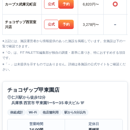
○
公式
予約
カーブス武庫元町店
6,820円〜
チョコザップ西宮室
-
公式
予約
3,278円〜
川店
※上記には、施設運営者から情報提供のあった施設を掲載しています。全施設は下の一
覧で確認できます。
※「○」は、FIT PALETTE編集部が独自の調査・基準に基づき、特におすすめする項目
です。
※「－」は未提供を示すものではありません。詳細は各施設の公式サイトをご確認くだ
さい。
チョコザップ甲東園店
仁川駅から徒歩12分
兵庫県 西宮市 甲東園1ー5ー35 幸大ビル 1F
体組成計
Wi-Fi
他店舗利用
駅から5分以内
営業時間
定休日
24:00間
要確認