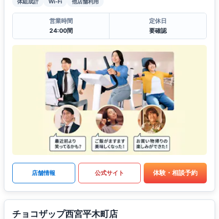
体組成計
Wi-Fi
他店舗利用
営業時間
定休日
24:00間
要確認
体験・相談予約
店舗情報
公式サイト
チョコザップ西宮平木町店