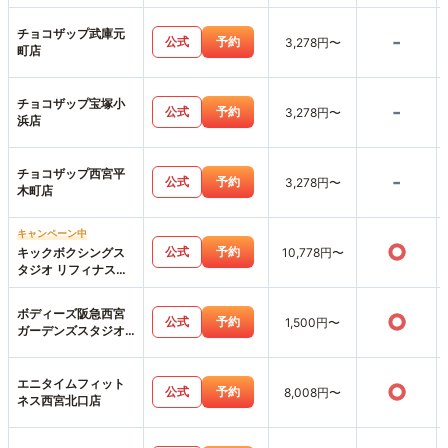
チョコザップ武庫元
-
公式
予約
3,278円〜
町店
チョコザップ宝塚小
-
公式
予約
3,278円〜
浜店
チョコザップ西宮平
-
公式
予約
3,278円〜
木町店
キャンペーン中
○
公式
予約
キックボクシングス
10,778円〜
タジオ リフィナス西
宮北口店
ボディーズ阪急西宮
○
公式
予約
1,500円〜
ガーデンズスタジオ
店
エニタイムフィット
○
公式
予約
8,008円〜
ネス西宮北口店