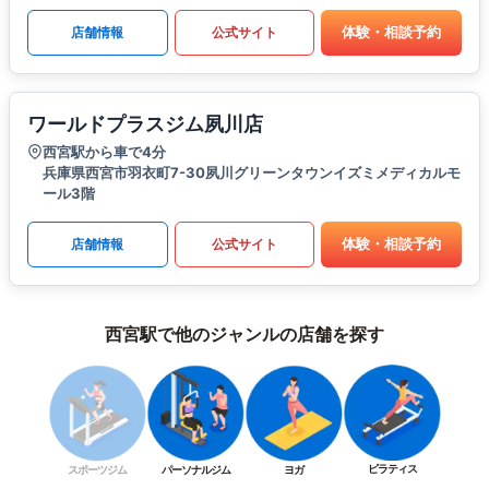
体験・相談予約
店舗情報
公式サイト
ワールドプラスジム夙川店
西宮駅から車で4分
兵庫県西宮市羽衣町7-30夙川グリーンタウンイズミメディカルモ
ール3階
体験・相談予約
店舗情報
公式サイト
西宮駅で他のジャンルの店舗を探す
ピラティス
スポーツジム
パーソナルジム
ヨガ