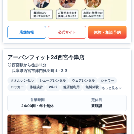
体験・相談予約
店舗情報
公式サイト
アーバンフィット24西宮今津店
西宮駅から徒歩11分
兵庫県西宮市津門呉羽町１-３３
タオルレンタル
シューズレンタル
ウェアレンタル
シャワー
ロッカー
体組成計
Wi-Fi
他店舗利用
無料体験
もっと見る
営業時間
定休日
24:00間・年中無休
要確認