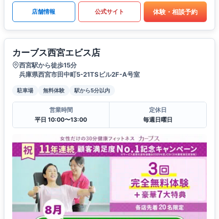
体験・相談予約
店舗情報
公式サイト
カーブス西宮エビス店
西宮駅から徒歩15分
兵庫県西宮市田中町5-21TSビル2F-A号室
駐車場
無料体験
駅から5分以内
営業時間
定休日
平日 10:00〜13:00
毎週日曜日