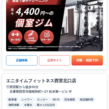
体験・相談予約
店舗情報
公式サイト
エニタイムフィットネス西宮北口店
西宮駅から徒歩10分
兵庫県西宮市南昭和町1-37 松本第一ビル 1F
駐車場
シャワー
ロッカー
Wi-Fi
完全個室
他店舗利用
無料体験
水素水
駅から5分以内