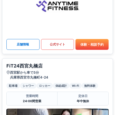
体験・相談予約
店舗情報
公式サイト
FiT24西宮丸橋店
西宮駅から車で3分
兵庫県西宮市丸橋町4-24
駐車場
シャワー
ロッカー
体組成計
Wi-Fi
無料体験
営業時間
定休日
24:00間営業
年中無休