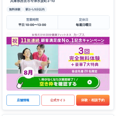
兵庫県西宮市今津水波町3-10
無料体験
駅から5分以内
営業時間
定休日
平日 10:00〜13:00
毎週日曜日
体験・相談予約
店舗情報
公式サイト