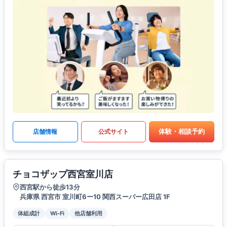
体験・相談予約
店舗情報
公式サイト
チョコザップ西宮室川店
西宮駅から徒歩13分
兵庫県 西宮市 室川町6ー10 関西スーパー広田店 1F
体組成計
Wi-Fi
他店舗利用