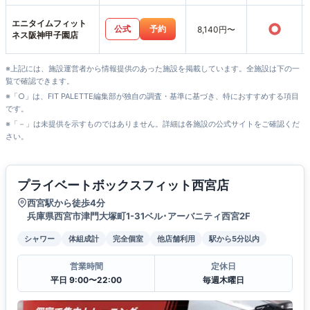
エニタイムフィット
○
公式
予約
8,140円〜
ネス阪神甲子園店
※上記には、施設運営者から情報提供のあった施設を掲載しています。全施設は下の一
覧で確認できます。
※「○」は、FIT PALETTE編集部が独自の調査・基準に基づき、特におすすめする項目
です。
※「－」は未提供を示すものではありません。詳細は各施設の公式サイトをご確認くだ
さい。
プライベートボックスフィット西宮店
西宮駅から徒歩4分
兵庫県西宮市津門大塚町1-31ベル･アーバニティ西宮2F
シャワー
体組成計
完全個室
他店舗利用
駅から5分以内
営業時間
定休日
平日 9:00〜22:00
毎週木曜日