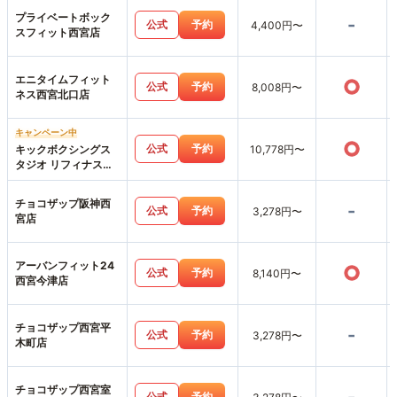
プライベートボック
-
公式
予約
4,400円〜
スフィット西宮店
エニタイムフィット
○
公式
予約
8,008円〜
ネス西宮北口店
キャンペーン中
○
公式
予約
キックボクシングス
10,778円〜
タジオ リフィナス西
宮北口店
チョコザップ阪神西
-
公式
予約
3,278円〜
宮店
アーバンフィット24
○
公式
予約
8,140円〜
西宮今津店
チョコザップ西宮平
-
公式
予約
3,278円〜
木町店
チョコザップ西宮室
公式
予約