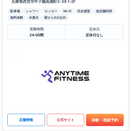
兵庫県西宮市甲子園高潮町3-39 1-2F
駐車場
シャワー
ロッカー
Wi-Fi
完全個室
他店舗利用
無料体験
水素水
駅から5分以内
営業時間
定休日
24:00間
定休日なし
体験・相談予約
店舗情報
公式サイト