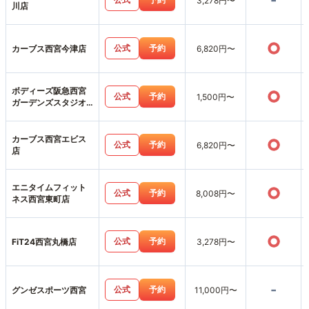
-
3,278円〜
川店
○
公式
予約
カーブス西宮今津店
6,820円〜
ボディーズ阪急西宮
○
公式
予約
1,500円〜
ガーデンズスタジオ
店
カーブス西宮エビス
○
公式
予約
6,820円〜
店
エニタイムフィット
○
公式
予約
8,008円〜
ネス西宮東町店
○
公式
予約
FiT24西宮丸橋店
3,278円〜
-
公式
予約
グンゼスポーツ西宮
11,000円〜