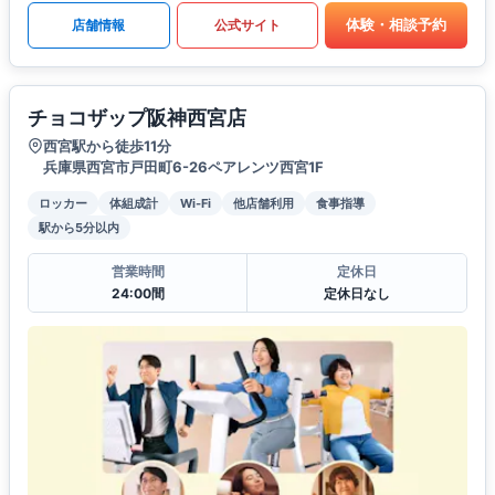
体験・相談予約
店舗情報
公式サイト
チョコザップ阪神西宮店
西宮駅から徒歩11分
兵庫県西宮市戸田町6-26ペアレンツ西宮1F
ロッカー
体組成計
Wi-Fi
他店舗利用
食事指導
駅から5分以内
営業時間
定休日
24:00間
定休日なし