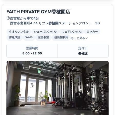
FAITH PRIVATE GYM香櫨園店
西宮駅から車で4分
西宮市宮西町4-14 リブレ香櫨園ステーションフロント 3B
タオルレンタル
シューズレンタル
ウェアレンタル
ロッカー
体組成計
Wi-Fi
完全個室
他店舗利用
もっと見る
営業時間
定休日
8:00〜22:00
要確認