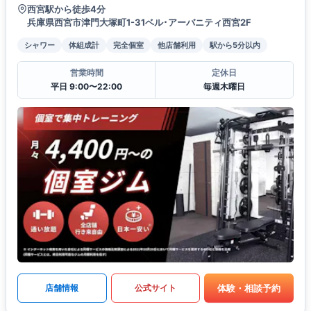
西宮駅から徒歩4分
兵庫県西宮市津門大塚町1-31ベル･アーバニティ西宮2F
シャワー
体組成計
完全個室
他店舗利用
駅から5分以内
営業時間
定休日
平日 9:00〜22:00
毎週木曜日
体験・相談予約
店舗情報
公式サイト