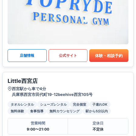
体験・相談予約
店舗情報
公式サイト
Little西宮店
西宮駅から車で4分
兵庫県西宮市田代町19-12beehive西宮105号
タオルレンタル
シューズレンタル
完全個室
子連れOK
無料体験
食事指導
無料カウンセリング
駅から5分以内
営業時間
定休日
9:00〜21:00
不定休