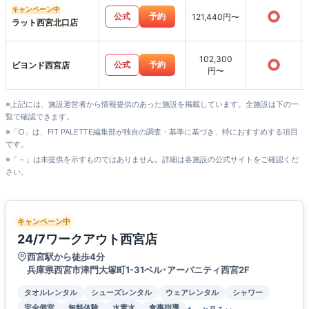
キャンペーン中
○
公式
予約
121,440円〜
ラット西宮北口店
102,300
○
公式
予約
ビヨンド西宮店
円〜
※上記には、施設運営者から情報提供のあった施設を掲載しています。全施設は下の一
覧で確認できます。
※「○」は、FIT PALETTE編集部が独自の調査・基準に基づき、特におすすめする項目
です。
※「－」は未提供を示すものではありません。詳細は各施設の公式サイトをご確認くだ
さい。
キャンペーン中
24/7ワークアウト西宮店
西宮駅から徒歩4分
兵庫県西宮市津門大塚町1-31ベル･アーバニティ西宮2F
タオルレンタル
シューズレンタル
ウェアレンタル
シャワー
完全個室
無料体験
水素水
食事指導