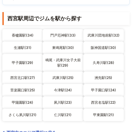
西宮駅周辺でジムを駅から探す
香櫨園駅(34)
門戸厄神駅(33)
武庫川団地前駅(32)
生瀬駅(31)
東鳴尾駅(30)
阪神国道駅(30)
鳴尾・武庫川女子大前
甲子園駅(29)
久寿川駅(28)
駅(29)
西宮北口駅(27)
武庫川駅(25)
洲先駅(25)
苦楽園口駅(25)
今津駅(24)
甲子園口駅(24)
甲陽園駅(24)
夙川駅(23)
西宮名塩駅(22)
さくら夙川駅(21)
仁川駅(21)
甲東園駅(21)