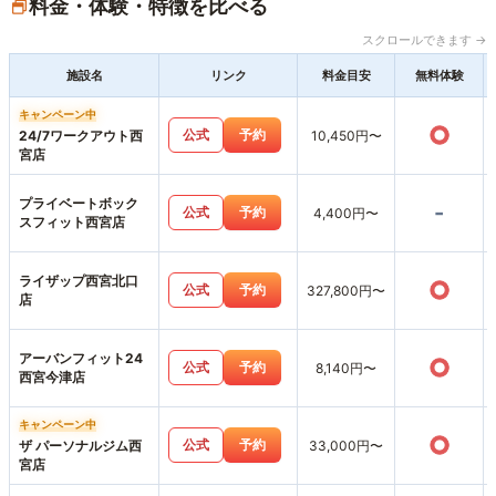
料金・体験・特徴を比べる
スクロールできます →
施設名
リンク
料金目安
無料体験
キャンペーン中
○
公式
予約
24/7ワークアウト西
10,450円〜
宮店
プライベートボック
-
公式
予約
4,400円〜
スフィット西宮店
ライザップ西宮北口
○
公式
予約
327,800円〜
店
アーバンフィット24
○
公式
予約
8,140円〜
西宮今津店
キャンペーン中
○
公式
予約
ザ パーソナルジム西
33,000円〜
宮店