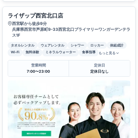
ライザップ西宮北口店
西宮駅から徒歩9分
兵庫県西宮市芦原町9-33西宮北口プライマリーワンガーデンテラ
ス1F
タオルレンタル
ウェアレンタル
シャワー
ロッカー
体組成計
Wi-Fi
無料体験
ミネラルウォーター
食事指導
もっと見る
営業時間
定休日
7:00〜23:00
定休日なし