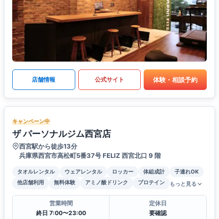
体験・相談予約
店舗情報
公式サイト
キャンペーン中
ザ パーソナルジム西宮店
西宮駅から徒歩13分
兵庫県西宮市高松町5番37号 FELIZ ⻄宮北⼝ 9 階
タオルレンタル
ウェアレンタル
ロッカー
体組成計
子連れOK
他店舗利用
無料体験
アミノ酸ドリンク
プロテイン
もっと見る
営業時間
定休日
終日 7:00〜23:00
要確認