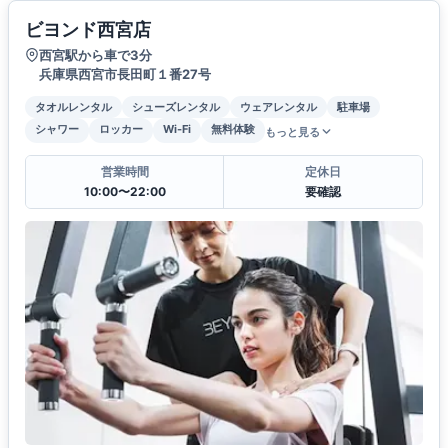
ビヨンド西宮店
西宮駅から車で3分
兵庫県西宮市長田町１番27号
タオルレンタル
シューズレンタル
ウェアレンタル
駐車場
シャワー
ロッカー
Wi-Fi
無料体験
もっと見る
営業時間
定休日
10:00〜22:00
要確認