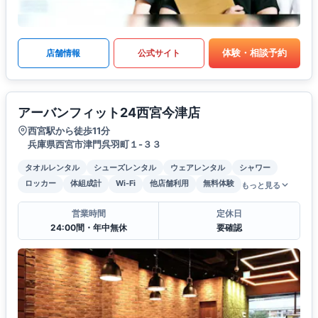
体験・相談予約
店舗情報
公式サイト
アーバンフィット24西宮今津店
西宮駅から徒歩11分
兵庫県西宮市津門呉羽町１-３３
タオルレンタル
シューズレンタル
ウェアレンタル
シャワー
ロッカー
体組成計
Wi-Fi
他店舗利用
無料体験
もっと見る
営業時間
定休日
24:00間・年中無休
要確認