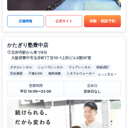
体験・相談予約
店舗情報
公式サイト
かたぎり塾豊中店
北伊丹駅から車で9分
大阪府豊中市玉井町1丁目10-1上田ビル3階3F室
タオルレンタル
シューズレンタル
ウェアレンタル
体組成計
完全個室
子連れOK
無料体験
ミネラルウォーター
もっと見る
営業時間
定休日
平日 10:00〜22:00
定休日なし