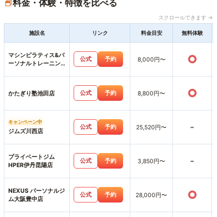
料金・体験・特徴を比べる
スクロールできます →
施設名
リンク
料金目安
無料体験
マシンピラティス&パ
○
公式
予約
8,000円〜
ーソナルトレーニン
グジムemovere
○
公式
予約
かたぎり塾池田店
8,800円〜
キャンペーン中
-
公式
予約
25,520円〜
ジムズ川西店
プライベートジム
-
公式
予約
3,850円〜
HPER伊丹昆陽店
NEXUS パーソナルジ
○
公式
予約
28,000円〜
ム大阪豊中店