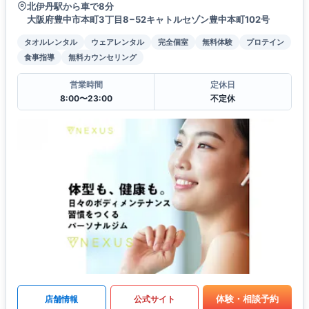
北伊丹駅から車で8分
大阪府豊中市本町3丁目8−52キャトルセゾン豊中本町102号
タオルレンタル
ウェアレンタル
完全個室
無料体験
プロテイン
食事指導
無料カウンセリング
営業時間
定休日
8:00〜23:00
不定休
体験・相談予約
店舗情報
公式サイト