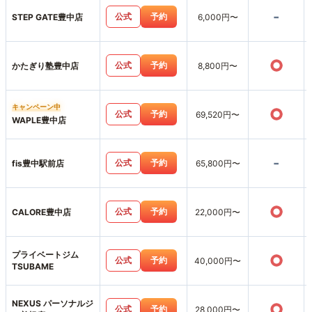
-
公式
予約
STEP GATE豊中店
6,000円〜
○
公式
予約
かたぎり塾豊中店
8,800円〜
キャンペーン中
○
公式
予約
69,520円〜
WAPLE豊中店
-
公式
予約
fis豊中駅前店
65,800円〜
○
公式
予約
CALORE豊中店
22,000円〜
プライベートジム
○
公式
予約
40,000円〜
TSUBAME
NEXUS パーソナルジ
○
公式
予約
28,000円〜