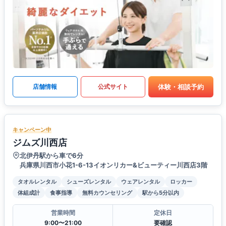
体験・相談予約
店舗情報
公式サイト
キャンペーン中
ジムズ川西店
北伊丹駅から車で6分
兵庫県川西市小花1-6-13イオンリカー&ビューティー川西店3階
タオルレンタル
シューズレンタル
ウェアレンタル
ロッカー
体組成計
食事指導
無料カウンセリング
駅から5分以内
営業時間
定休日
9:00〜21:00
要確認