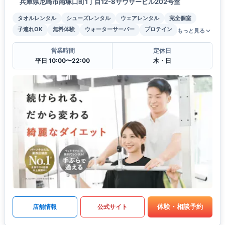
兵庫県尼崎市南塚口町1丁目12-8サウサービル202号室
タオルレンタル
シューズレンタル
ウェアレンタル
完全個室
子連れOK
無料体験
ウォーターサーバー
プロテイン
もっと見る
営業時間
定休日
平日 10:00〜22:00
木・日
体験・相談予約
店舗情報
公式サイト