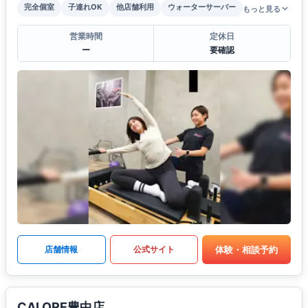
完全個室
子連れOK
他店舗利用
ウォーターサーバー
もっと見る
営業時間
定休日
ー
要確認
体験・相談予約
店舗情報
公式サイト
CALORE豊中店