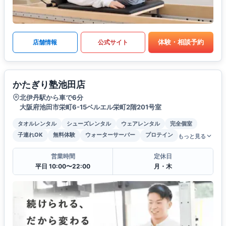
体験・相談予約
店舗情報
公式サイト
かたぎり塾池田店
北伊丹駅から車で6分
大阪府池田市栄町6-15ベルエル栄町2階201号室
タオルレンタル
シューズレンタル
ウェアレンタル
完全個室
子連れOK
無料体験
ウォーターサーバー
プロテイン
もっと見る
営業時間
定休日
平日 10:00〜22:00
月・木