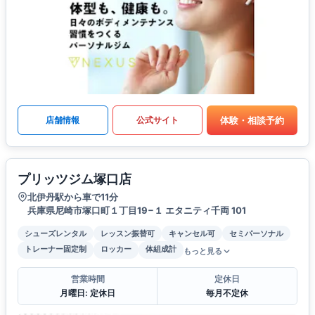
体験・相談予約
店舗情報
公式サイト
プリッツジム塚口店
北伊丹駅から車で11分
兵庫県尼崎市塚口町１丁目19−１ エタニティ千両 101
シューズレンタル
レッスン振替可
キャンセル可
セミパーソナル
トレーナー固定制
ロッカー
体組成計
もっと見る
営業時間
定休日
月曜日: 定休日
毎月不定休