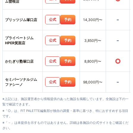
ム曽根店
-
公式
予約
プリッツジム塚口店
14,300円〜
プライベートジム
-
公式
予約
3,850円〜
HPER箕面店
○
公式
予約
かたぎり塾塚口店
8,800円〜
セミパーソナルジム
-
公式
予約
98,000円〜
ファシーノ
※上記には、施設運営者から情報提供のあった施設を掲載しています。全施設は下の一
覧で確認できます。
※「○」は、FIT PALETTE編集部が独自の調査・基準に基づき、特におすすめする項目
です。
※「－」は未提供を示すものではありません。詳細は各施設の公式サイトをご確認くだ
さい。