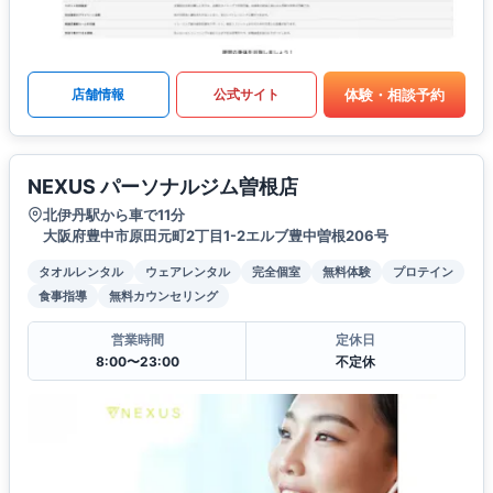
体験・相談予約
店舗情報
公式サイト
NEXUS パーソナルジム曽根店
北伊丹駅から車で11分
大阪府豊中市原田元町2丁目1-2エルブ豊中曽根206号
タオルレンタル
ウェアレンタル
完全個室
無料体験
プロテイン
食事指導
無料カウンセリング
営業時間
定休日
8:00〜23:00
不定休