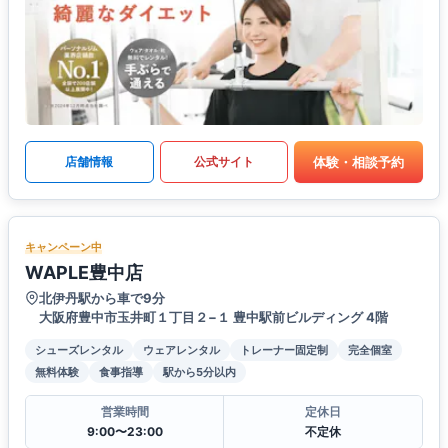
体験・相談予約
店舗情報
公式サイト
キャンペーン中
WAPLE豊中店
北伊丹駅から車で9分
大阪府豊中市玉井町１丁目２−１ 豊中駅前ビルディング 4階
シューズレンタル
ウェアレンタル
トレーナー固定制
完全個室
無料体験
食事指導
駅から5分以内
営業時間
定休日
9:00〜23:00
不定休