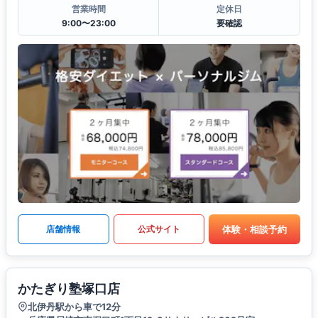
営業時間
定休日
9:00〜23:00
要確認
体験・相談予約
店舗情報
公式サイト
かたぎり塾塚口店
北伊丹駅から車で12分