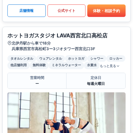
体験・相談予約
店舗情報
公式サイト
ホットヨガスタジオ LAVA西宮北口高松店
北伊丹駅から車で18分
兵庫県西宮市高松町3ー3ジオタワー西宮北口3F
タオルレンタル
ウェアレンタル
ホットヨガ
シャワー
ロッカー
他店舗利用
無料体験
ミネラルウォーター
水素水
もっと見る
営業時間
定休日
ー
毎週火曜日