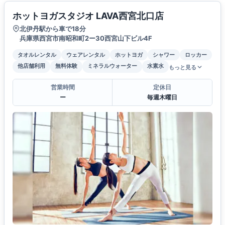
ホットヨガスタジオ LAVA西宮北口店
北伊丹駅から車で18分
兵庫県西宮市南昭和町2ー30西宮山下ビル4F
タオルレンタル
ウェアレンタル
ホットヨガ
シャワー
ロッカー
他店舗利用
無料体験
ミネラルウォーター
水素水
もっと見る
営業時間
定休日
ー
毎週木曜日