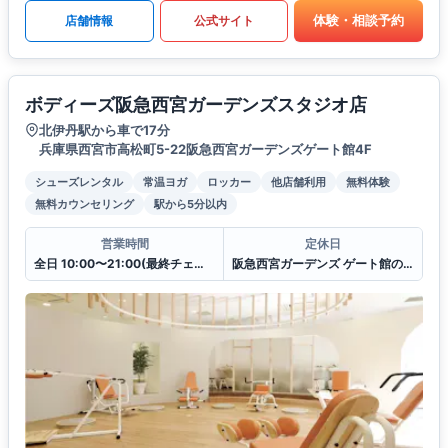
体験・相談予約
店舗情報
公式サイト
ボディーズ阪急西宮ガーデンズスタジオ店
北伊丹駅から車で17分
兵庫県西宮市高松町5-22阪急西宮ガーデンズゲート館4F
シューズレンタル
常温ヨガ
ロッカー
他店舗利用
無料体験
無料カウンセリング
駅から5分以内
営業時間
定休日
全日 10:00〜21:00(最終チェックイン20:30)
阪急西宮ガーデンズ ゲート館の休館日に準ずる