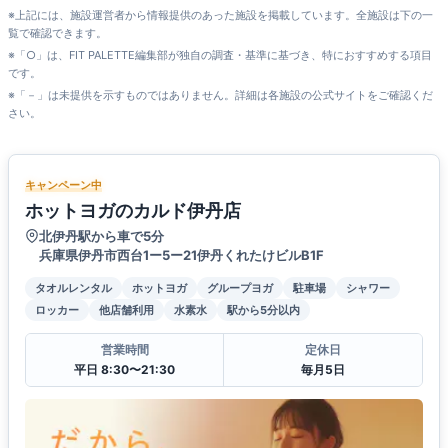
※上記には、施設運営者から情報提供のあった施設を掲載しています。全施設は下の一
覧で確認できます。
※「○」は、FIT PALETTE編集部が独自の調査・基準に基づき、特におすすめする項目
です。
※「－」は未提供を示すものではありません。詳細は各施設の公式サイトをご確認くだ
さい。
キャンペーン中
ホットヨガのカルド伊丹店
北伊丹駅から車で5分
兵庫県伊丹市西台1ー5ー21伊丹くれたけビルB1F
タオルレンタル
ホットヨガ
グループヨガ
駐車場
シャワー
ロッカー
他店舗利用
水素水
駅から5分以内
営業時間
定休日
平日 8:30〜21:30
毎月5日