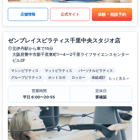
体験・相談予約
店舗情報
公式サイト
ゼンプレイスピラティス千里中央スタジオ店
北伊丹駅から車で15分
大阪府豊中市新千里東町1ー4ー2千里ライフサイエンスセンター
ビル2F
マシンピラティス
マットピラティス
パーソナルピラティス
グループピラティス
ホットヨガ
ロッカー
体組成計
もっと見る
営業時間
定休日
平日 6:00〜20:55
要確認