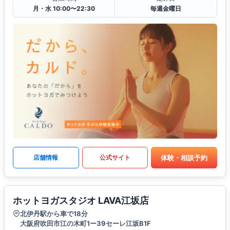
月・水 10:00〜22:30
毎週金曜日
体験・相談予約
店舗情報
公式サイト
ホットヨガスタジオ LAVA江坂店
北伊丹駅から車で18分
大阪府吹田市江の木町1ー39セーレ江坂B1F