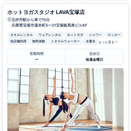
ホットヨガスタジオ LAVA宝塚店
北伊丹駅から車で15分
兵庫県宝塚市湯本町5ー21宝塚銀馬車ビル6F
タオルレンタル
ウェアレンタル
ホットヨガ
シャワー
ロッカー
他店舗利用
無料体験
ミネラルウォーター
水素水
もっと見る
営業時間
定休日
ー
毎週金曜日