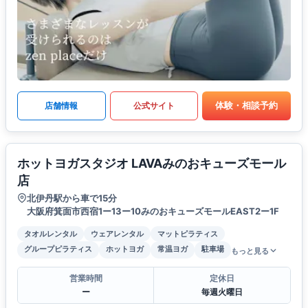
体験・相談予約
店舗情報
公式サイト
ホットヨガスタジオ LAVAみのおキューズモール
店
北伊丹駅から車で15分
大阪府箕面市西宿1ー13ー10みのおキューズモールEAST2ー1F
タオルレンタル
ウェアレンタル
マットピラティス
グループピラティス
ホットヨガ
常温ヨガ
駐車場
もっと見る
営業時間
定休日
ー
毎週火曜日