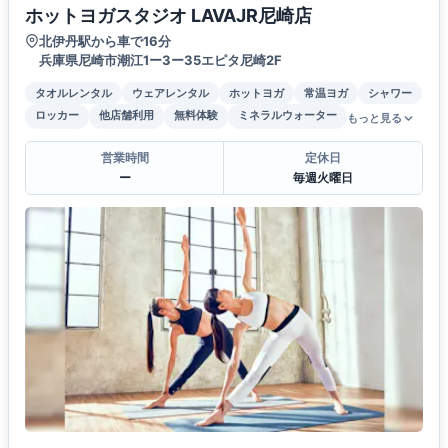
ホットヨガスタジオ LAVAJR尼崎店
北伊丹駅から車で16分
兵庫県尼崎市潮江1ー3ー35エピタ尼崎2F
タオルレンタル
ウェアレンタル
ホットヨガ
常温ヨガ
シャワー
ロッカー
他店舗利用
無料体験
ミネラルウォーター
もっと見る
営業時間
定休日
ー
毎週火曜日