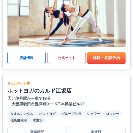
体験・相談予約
店舗情報
公式サイト
キャンペーン中
ホットヨガのカルド江坂店
北伊丹駅から車で18分
大阪府吹田市豊津町9ー15日本興業ビル2F
タオルレンタル
ホットヨガ
グループヨガ
シャワー
ロッカー
他店舗利用
水素水
営業時間
定休日