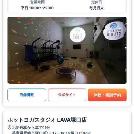
営業時間
定休日
平日 10:00〜22:00
毎月月末
体験・相談予約
店舗情報
公式サイト
ホットヨガスタジオ LAVA塚口店
北伊丹駅から車で11分
兵庫県尼崎市塚口町1ー17ー1KTG塚口ビル5F