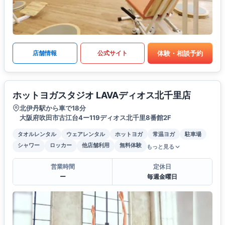
体験・相談予約
店舗情報
公式サイト
ホットヨガスタジオ LAVAディオス北千里店
北伊丹駅から車で18分
大阪府吹田市古江台4ー119ディオス北千里8番館2F
タオルレンタル
ウェアレンタル
ホットヨガ
常温ヨガ
駐車場
シャワー
ロッカー
他店舗利用
無料体験
もっと見る
営業時間
定休日
ー
毎週金曜日