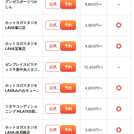
グンゼスポーツつか
-
公式
予約
8,800円〜
しん
ホットヨガスタジオ
○
公式
予約
3,800円〜
LAVA塚口店
ホットヨガスタジオ
○
公式
予約
4,800円〜
LAVA宝塚店
ゼンプレイスピラテ
-
公式
予約
10,450円〜
ィス千里中央スタジ
オ店
ホットヨガスタジオ
○
公式
予約
4,800円〜
LAVAみのおキューズ
モール店
ツタヤコンディショ
○
公式
予約
7,920円〜
ニング PILATES西宮
薬師町店
ホットヨガスタジオ
○
公式
予約
3,800円〜
LAVAJR尼崎店