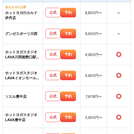
キャンペーン中
-
公式
予約
ホットヨガのカルド
8,800円〜
伊丹店
-
公式
予約
グンゼスポーツ川西
9,900円〜
ホットヨガスタジオ
○
公式
予約
4,800円〜
LAVA川西能勢口駅前
店
ホットヨガスタジオ
○
公式
予約
4,800円〜
LAVAイオンモール伊
丹昆陽店
○
公式
予約
ソエル豊中店
7,678円〜
ホットヨガスタジオ
○
公式
予約
3,800円〜
LAVA豊中店