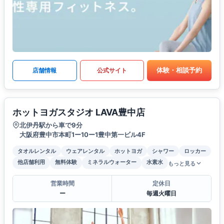
体験・相談予約
店舗情報
公式サイト
ホットヨガスタジオ LAVA豊中店
北伊丹駅から車で9分
大阪府豊中市本町1ー10ー1豊中第一ビル4F
タオルレンタル
ウェアレンタル
ホットヨガ
シャワー
ロッカー
他店舗利用
無料体験
ミネラルウォーター
水素水
もっと見る
営業時間
定休日
ー
毎週火曜日