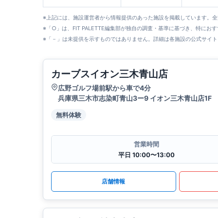
※上記には、施設運営者から情報提供のあった施設を掲載しています。
※「○」は、FIT PALETTE編集部が独自の調査・基準に基づき、特にお
※「－」は未提供を示すものではありません。詳細は各施設の公式サイト
カーブスイオン三木青山店
広野ゴルフ場前駅から車で4分
兵庫県三木市志染町青山3ー9 イオン三木青山店1F
無料体験
営業時間
平日 10:00〜13:00
店舗情報