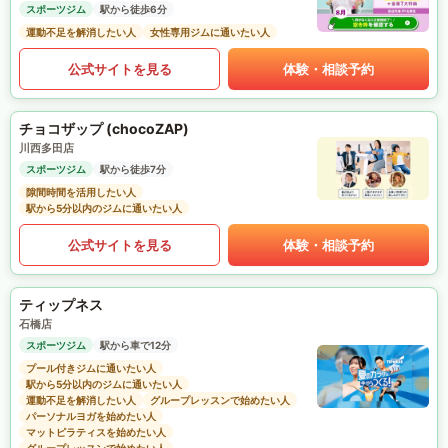
スポーツジム
駅から徒歩6分
運動不足を解消したい人
女性専用ジムに通いたい人
公式サイトを見る
体験・相談予約
チョコザップ (chocoZAP)
川西多田店
スポーツジム
駅から徒歩7分
隙間時間を活用したい人
駅から5分以内のジムに通いたい人
公式サイトを見る
体験・相談予約
ティップネス
石橋店
スポーツジム
駅から車で12分
プール付きジムに通いたい人
駅から5分以内のジムに通いたい人
運動不足を解消したい人
グループレッスンで始めたい人
パーソナルヨガを始めたい人
マットピラティスを始めたい人