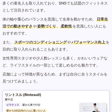
多くの著名人も取り入れており、SNSでも話題のフィットネス
として注目されています。
体の軸や重心のバランスを意識して全身を動かすため、
日常生
活での動きやすさ
や
姿勢づくり
、
柔軟性
を意識したい人にも
おすすめです。
また、
スポーツのコンディショニング
や
パフォーマンス向上
を
目的に取り入れられることもあります。
女性専用スタジオや少人数レッスンも多く、かわいいウェアな
ど、ライフスタイルの一部として楽しめるのも魅力です。
店舗によって特徴が異なるため、まずは自分に合うスタイルを
見つけてみましょう。
リントスル (Rintosull)
豊中店
ピラティス
駅から車で17分
駅から5分以内のジムに通いたい人