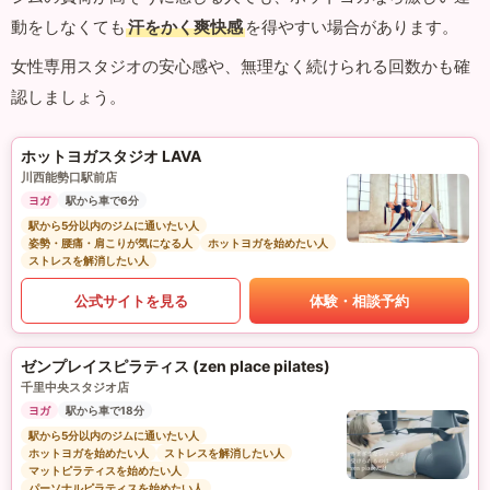
動をしなくても
汗をかく爽快感
を得やすい場合があります。
女性専用スタジオの安心感や、無理なく続けられる回数かも確
認しましょう。
ホットヨガスタジオ LAVA
川西能勢口駅前店
ヨガ
駅から車で6分
駅から5分以内のジムに通いたい人
姿勢・腰痛・肩こりが気になる人
ホットヨガを始めたい人
ストレスを解消したい人
公式サイトを見る
体験・相談予約
ゼンプレイスピラティス (zen place pilates)
千里中央スタジオ店
ヨガ
駅から車で18分
駅から5分以内のジムに通いたい人
ホットヨガを始めたい人
ストレスを解消したい人
マットピラティスを始めたい人
パーソナルピラティスを始めたい人