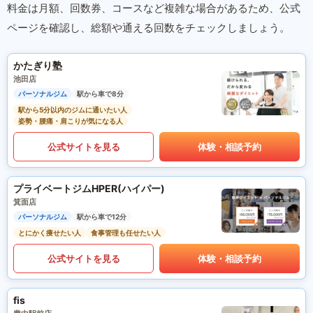
料金は月額、回数券、コースなど複雑な場合があるため、公式
ページを確認し、総額や通える回数をチェックしましょう。
かたぎり塾
池田店
パーソナルジム
駅から車で8分
駅から5分以内のジムに通いたい人
姿勢・腰痛・肩こりが気になる人
公式サイトを見る
体験・相談予約
プライベートジムHPER(ハイパー)
箕面店
パーソナルジム
駅から車で12分
とにかく痩せたい人
食事管理も任せたい人
公式サイトを見る
体験・相談予約
fis