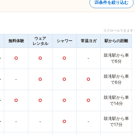
条件を絞り込む
スクロールできます 
ウェア
無料体験
シャワー
常温ヨガ
駅からの距離
レンタル
鼓滝駅から車
〜
○
○
○
-
で6分
鼓滝駅から車
〜
-
○
○
○
で6分
鼓滝駅から車
〜
○
○
○
○
で14分
鼓滝駅から車
〜
-
-
○
-
で17分