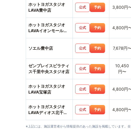
ホットヨガスタジオ
3,800円
公式
予約
LAVA豊中店
ホットヨガスタジオ
4,800円
公式
予約
LAVAイオンモール伊
丹昆陽店
ソエル豊中店
7,678円
公式
予約
ゼンプレイスピラティ
10,450
公式
予約
ス千里中央スタジオ店
円〜
ホットヨガスタジオ
4,800円
公式
予約
LAVA宝塚店
ホットヨガスタジオ
4,800円
公式
予約
LAVAディオス北千里
店
※上記には、施設運営者から情報提供のあった施設を掲載しています。