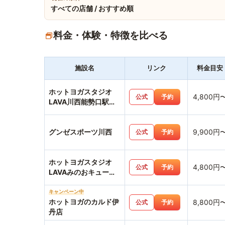
すべての店舗 / おすすめ順
料金・体験・特徴を比べる
施設名
リンク
料金目安
ホットヨガスタジオ
4,800円
公式
予約
LAVA川西能勢口駅前
店
グンゼスポーツ川西
9,900円
公式
予約
ホットヨガスタジオ
4,800円
公式
予約
LAVAみのおキューズ
モール店
キャンペーン中
ホットヨガのカルド伊
8,800円
公式
予約
丹店