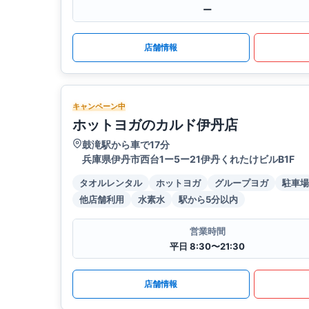
ー
店舗情報
キャンペーン中
ホットヨガのカルド伊丹店
鼓滝駅から車で17分
兵庫県伊丹市西台1ー5ー21伊丹くれたけビルB1F
タオルレンタル
ホットヨガ
グループヨガ
駐車場
他店舗利用
水素水
駅から5分以内
営業時間
平日 8:30〜21:30
店舗情報