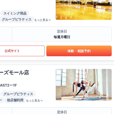
スイミング用品
グループピラティス
もっと見る
定休日
毎週月曜日
体験・相談予約
公式サイト
ューズモール店
ST2ー1F
グループピラティス
ー
他店舗利用
もっと見る
定休日