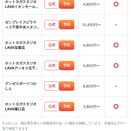
ホットヨガスタジオ
○
公式
予約
4,800円〜
LAVAイオンモール伊
丹昆陽店
ゼンプレイスピラテ
-
公式
予約
10,450円〜
ィス千里中央スタジ
オ店
ホットヨガスタジオ
○
公式
予約
4,800円〜
LAVA宝塚店
ホットヨガスタジオ
○
公式
予約
4,800円〜
LAVAディオス北千里
店
グンゼスポーツつか
-
公式
予約
8,800円〜
しん
ホットヨガスタジオ
○
公式
予約
3,800円〜
LAVA塚口店
※上記には、施設運営者から情報提供のあった施設を掲載しています。全施設は下の一
覧で確認できます。