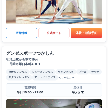
体験・相談予約
店舗情報
公式サイト
グンゼスポーツつかしん
滝山駅から車で19分
尼崎市塚口本町4-8-1
タオルレンタル
シューズレンタル
キャンセル可
プール
サウナ
スタジオレッスン
マットピラティス
もっと見る
営業時間
定休日
平日 10:00〜22:00
毎月月末