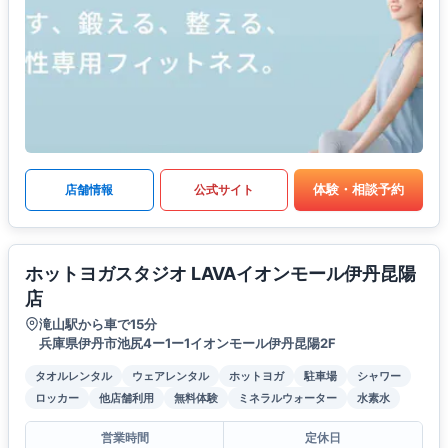
体験・相談予約
店舗情報
公式サイト
ホットヨガスタジオ LAVAイオンモール伊丹昆陽
店
滝山駅から車で15分
兵庫県伊丹市池尻4ー1ー1イオンモール伊丹昆陽2F
タオルレンタル
ウェアレンタル
ホットヨガ
駐車場
シャワー
ロッカー
他店舗利用
無料体験
ミネラルウォーター
水素水
営業時間
定休日