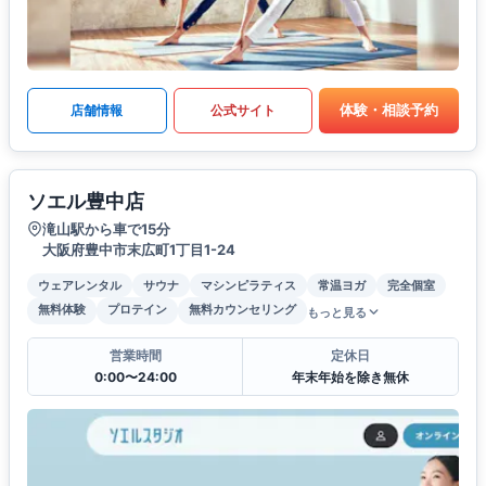
体験・相談予約
店舗情報
公式サイト
ソエル豊中店
滝山駅から車で15分
大阪府豊中市末広町1丁目1-24
ウェアレンタル
サウナ
マシンピラティス
常温ヨガ
完全個室
無料体験
プロテイン
無料カウンセリング
もっと見る
営業時間
定休日
0:00〜24:00
年末年始を除き無休