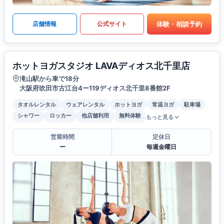
体験・相談予約
店舗情報
公式サイト
ホットヨガスタジオ LAVAディオス北千里店
滝山駅から車で18分
大阪府吹田市古江台4ー119ディオス北千里8番館2F
タオルレンタル
ウェアレンタル
ホットヨガ
常温ヨガ
駐車場
シャワー
ロッカー
他店舗利用
無料体験
もっと見る
営業時間
定休日
ー
毎週金曜日