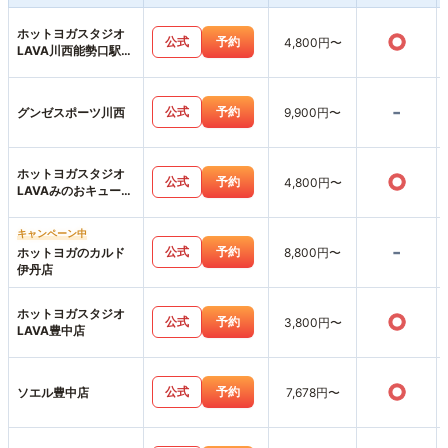
ホットヨガスタジオ
○
公式
予約
4,800円〜
LAVA川西能勢口駅前
店
-
公式
予約
グンゼスポーツ川西
9,900円〜
ホットヨガスタジオ
○
公式
予約
4,800円〜
LAVAみのおキューズ
モール店
キャンペーン中
-
公式
予約
ホットヨガのカルド
8,800円〜
伊丹店
ホットヨガスタジオ
○
公式
予約
3,800円〜
LAVA豊中店
○
公式
予約
ソエル豊中店
7,678円〜