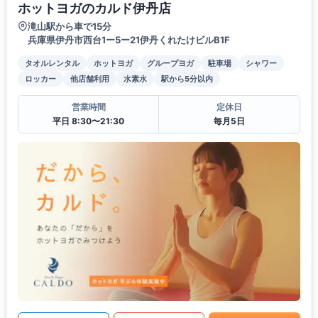
ホットヨガのカルド伊丹店
滝山駅から車で15分
兵庫県伊丹市西台1ー5ー21伊丹くれたけビルB1F
タオルレンタル
ホットヨガ
グループヨガ
駐車場
シャワー
ロッカー
他店舗利用
水素水
駅から5分以内
営業時間
定休日
平日 8:30〜21:30
毎月5日