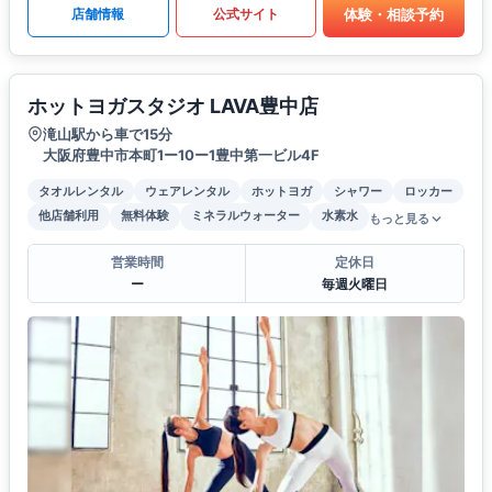
体験・相談予約
店舗情報
公式サイト
ホットヨガスタジオ LAVA豊中店
滝山駅から車で15分
大阪府豊中市本町1ー10ー1豊中第一ビル4F
タオルレンタル
ウェアレンタル
ホットヨガ
シャワー
ロッカー
他店舗利用
無料体験
ミネラルウォーター
水素水
もっと見る
営業時間
定休日
ー
毎週火曜日