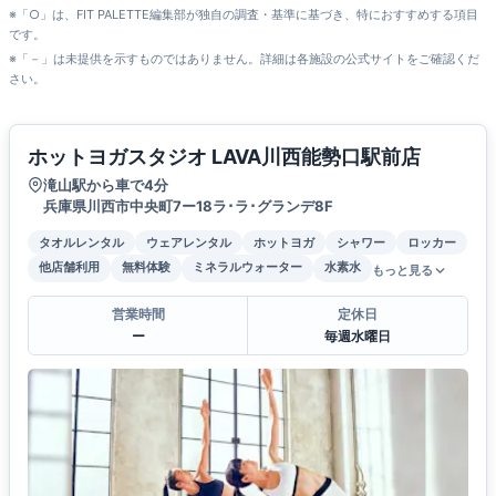
※「○」は、FIT PALETTE編集部が独自の調査・基準に基づき、特におすすめする項目
です。
※「－」は未提供を示すものではありません。詳細は各施設の公式サイトをご確認くだ
さい。
ホットヨガスタジオ LAVA川西能勢口駅前店
滝山駅から車で4分
兵庫県川西市中央町7ー18ラ･ラ･グランデ8F
タオルレンタル
ウェアレンタル
ホットヨガ
シャワー
ロッカー
他店舗利用
無料体験
ミネラルウォーター
水素水
もっと見る
営業時間
定休日
ー
毎週水曜日