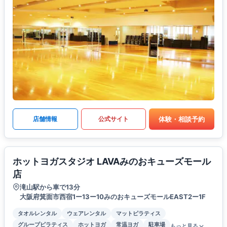
体験・相談予約
店舗情報
公式サイト
ホットヨガスタジオ LAVAみのおキューズモール
店
滝山駅から車で13分
大阪府箕面市西宿1ー13ー10みのおキューズモールEAST2ー1F
タオルレンタル
ウェアレンタル
マットピラティス
グループピラティス
ホットヨガ
常温ヨガ
駐車場
もっと見る