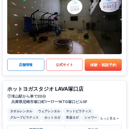
体験・相談予約
店舗情報
公式サイト
ホットヨガスタジオ LAVA塚口店
滝山駅から車で20分
兵庫県尼崎市塚口町1ー17ー1KTG塚口ビル5F
タオルレンタル
ウェアレンタル
マットピラティス
グループピラティス
ホットヨガ
常温ヨガ
シャワー
もっと見る