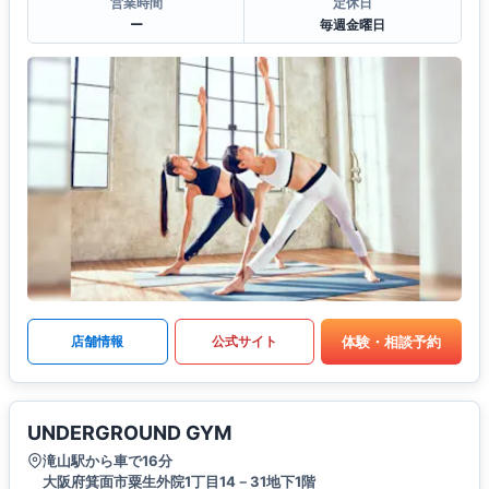
営業時間
定休日
ー
毎週金曜日
体験・相談予約
店舗情報
公式サイト
UNDERGROUND GYM
滝山駅から車で16分
大阪府箕面市粟生外院1丁目14－31地下1階