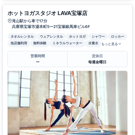
ホットヨガスタジオ LAVA宝塚店
滝山駅から車で17分
兵庫県宝塚市湯本町5ー21宝塚銀馬車ビル6F
タオルレンタル
ウェアレンタル
ホットヨガ
シャワー
ロッカー
他店舗利用
無料体験
ミネラルウォーター
水素水
もっと見る
営業時間
定休日
ー
毎週金曜日