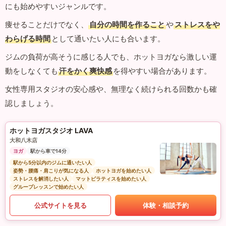
にも始めやすいジャンルです。
痩せることだけでなく、
自分の時間を作ること
や
ストレスをや
わらげる時間
として通いたい人にも合います。
ジムの負荷が高そうに感じる人でも、ホットヨガなら激しい運
動をしなくても
汗をかく爽快感
を得やすい場合があります。
女性専用スタジオの安心感や、無理なく続けられる回数かも確
認しましょう。
ホットヨガスタジオ LAVA
大和八木店
ヨガ
駅から車で14分
駅から5分以内のジムに通いたい人
姿勢・腰痛・肩こりが気になる人
ホットヨガを始めたい人
ストレスを解消したい人
マットピラティスを始めたい人
グループレッスンで始めたい人
公式サイトを見る
体験・相談予約