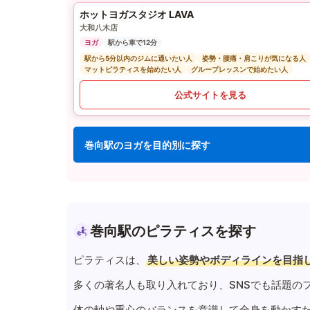
ホットヨガスタジオ LAVA
大和八木店
ヨガ
駅から車で12分
駅から5分以内のジムに通いたい人
姿勢・腰痛・肩こりが気になる人
マットピラティスを始めたい人
グループレッスンで始めたい人
公式サイトを見る
巻向駅のヨガを目的別に探す
巻向駅のピラティスを探す
ピラティスは、
美しい姿勢やボディラインを目指
多くの著名人も取り入れており、SNSでも話題の
体の軸や重心のバランスを意識して全身を動かす