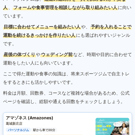
人
、
フォームや食事管理を相談しながら取り組みたい人
に向い
ています。
目標に合わせてメニューを組みたい人
や、
予約を入れることで
運動を続けるきっかけを作りたい人
にも選ばれやすいジャンル
です。
産後の体づくり
や
ウェディング前
など、時期や目的に合わせて
運動をしたい人にも向いています。
ここで得た運動や食事の知識は、将来スポーツジムで自主トレ
をするときにも活かしやすいです。
料金は月額、回数券、コースなど複雑な場合があるため、公式
ページを確認し、総額や通える回数をチェックしましょう。
アマゾネス (Amazones)
葛城新庄店
パーソナルジム
駅から車で20分