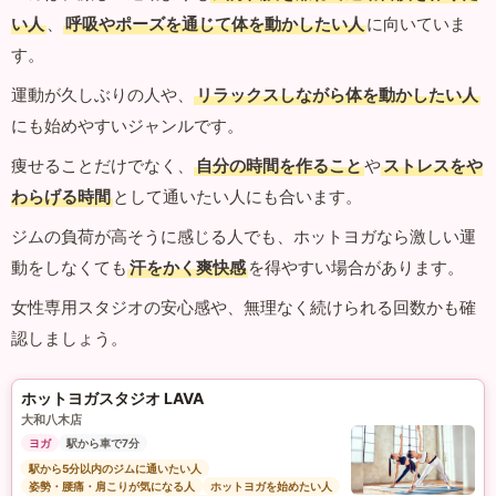
い人
、
呼吸やポーズを通じて体を動かしたい人
に向いていま
す。
運動が久しぶりの人や、
リラックスしながら体を動かしたい人
にも始めやすいジャンルです。
痩せることだけでなく、
自分の時間を作ること
や
ストレスをや
わらげる時間
として通いたい人にも合います。
ジムの負荷が高そうに感じる人でも、ホットヨガなら激しい運
動をしなくても
汗をかく爽快感
を得やすい場合があります。
女性専用スタジオの安心感や、無理なく続けられる回数かも確
認しましょう。
ホットヨガスタジオ LAVA
大和八木店
ヨガ
駅から車で7分
駅から5分以内のジムに通いたい人
姿勢・腰痛・肩こりが気になる人
ホットヨガを始めたい人