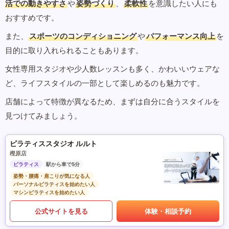
活での動きやすさ
や
姿勢づくり
、
柔軟性
を意識したい人にも
おすすめです。
また、
スポーツのコンディショニング
や
パフォーマンス向上
を
目的に取り入れられることもあります。
女性専用スタジオや少人数レッスンも多く、かわいいウェアな
ど、ライフスタイルの一部として楽しめるのも魅力です。
店舗によって特徴が異なるため、まずは自分に合うスタイルを
見つけてみましょう。
ピラティススタジオ ルルト
樫原店
ピラティス
駅から車で5分
姿勢・腰痛・肩こりが気になる人
パーソナルピラティスを始めたい人
マシンピラティスを始めたい人
公式サイトを見る
体験・相談予約