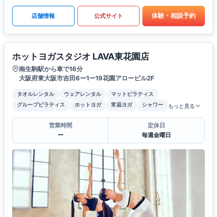
体験・相談予約
店舗情報
公式サイト
ホットヨガスタジオ LAVA東花園店
南生駒駅から車で16分
大阪府東大阪市吉田6ー1ー19花園アロービル2F
タオルレンタル
ウェアレンタル
マットピラティス
グループピラティス
ホットヨガ
常温ヨガ
シャワー
もっと見る
営業時間
定休日
ー
毎週金曜日