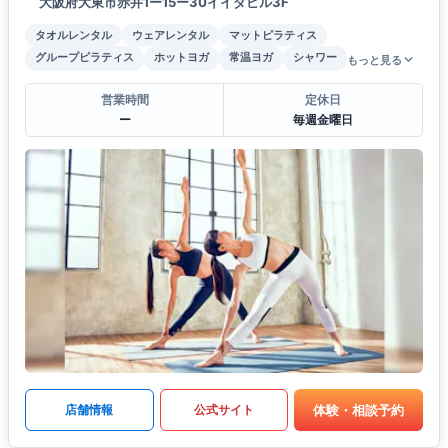
大阪府大東市赤井1ー15ー30イイダビル3F
タオルレンタル
ウェアレンタル
マットピラティス
グループピラティス
ホットヨガ
常温ヨガ
シャワー
もっと見る
営業時間
定休日
ー
毎週金曜日
体験・相談予約
店舗情報
公式サイト