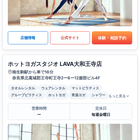
体験・相談予約
店舗情報
公式サイト
ホットヨガスタジオ LAVA大和王寺店
南生駒駅から車で16分
奈良県北葛城郡王寺町王寺2ー6ー12服部ビル4F
タオルレンタル
ウェアレンタル
マットピラティス
グループピラティス
ホットヨガ
常温ヨガ
シャワー
もっと見る
営業時間
定休日
ー
毎週金曜日