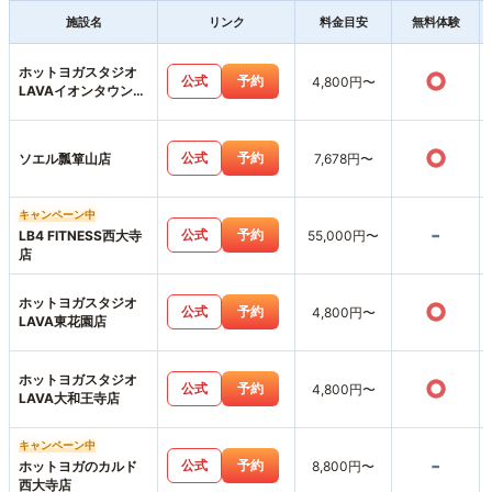
施設名
リンク
料金目安
無料体験
ホットヨガスタジオ
○
公式
予約
4,800円〜
LAVAイオンタウン富
雄南店
○
公式
予約
ソエル瓢箪山店
7,678円〜
キャンペーン中
-
公式
予約
LB4 FITNESS西大寺
55,000円〜
店
ホットヨガスタジオ
○
公式
予約
4,800円〜
LAVA東花園店
ホットヨガスタジオ
○
公式
予約
4,800円〜
LAVA大和王寺店
キャンペーン中
-
公式
予約
ホットヨガのカルド
8,800円〜
西大寺店