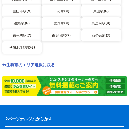
宝山寺駅(9)
一分駅(8)
東山駅(8)
生駒駅(8)
菜畑駅(8)
鳥居前駅(8)
東生駒駅(7)
白庭台駅(7)
萩の台駅(7)
学研北生駒駅(6)
生駒市のエリア選択に戻る
パーソナルジムから探す