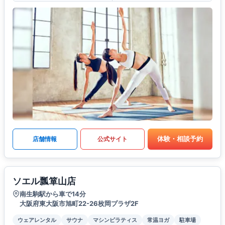
体験・相談予約
店舗情報
公式サイト
ソエル瓢箪山店
南生駒駅から車で14分
大阪府東大阪市旭町22-26枚岡プラザ2F
ウェアレンタル
サウナ
マシンピラティス
常温ヨガ
駐車場