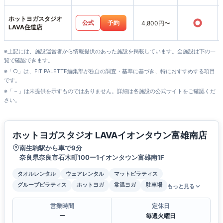
ホットヨガスタジオ
○
公式
予約
4,800円〜
LAVA住道店
※上記には、施設運営者から情報提供のあった施設を掲載しています。全施設は下の一
覧で確認できます。
※「○」は、FIT PALETTE編集部が独自の調査・基準に基づき、特におすすめする項目
です。
※「－」は未提供を示すものではありません。詳細は各施設の公式サイトをご確認くだ
さい。
ホットヨガスタジオ LAVAイオンタウン富雄南店
南生駒駅から車で9分
奈良県奈良市石木町100ー1イオンタウン富雄南1F
タオルレンタル
ウェアレンタル
マットピラティス
グループピラティス
ホットヨガ
常温ヨガ
駐車場
もっと見る
営業時間
定休日
ー
毎週火曜日