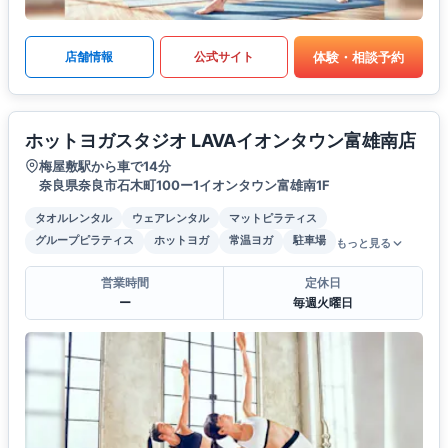
体験・相談予約
店舗情報
公式サイト
ホットヨガスタジオ LAVAイオンタウン富雄南店
梅屋敷駅から車で14分
奈良県奈良市石木町100ー1イオンタウン富雄南1F
タオルレンタル
ウェアレンタル
マットピラティス
グループピラティス
ホットヨガ
常温ヨガ
駐車場
もっと見る
営業時間
定休日
ー
毎週火曜日