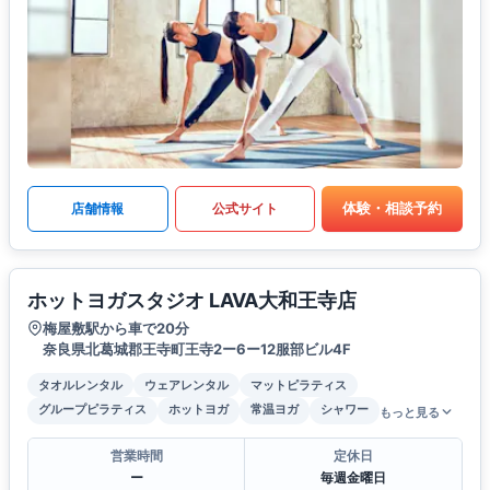
体験・相談予約
店舗情報
公式サイト
ホットヨガスタジオ LAVA大和王寺店
梅屋敷駅から車で20分
奈良県北葛城郡王寺町王寺2ー6ー12服部ビル4F
タオルレンタル
ウェアレンタル
マットピラティス
グループピラティス
ホットヨガ
常温ヨガ
シャワー
もっと見る
営業時間
定休日
ー
毎週金曜日