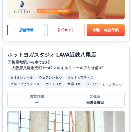
体験・相談予約
店舗情報
公式サイト
ホットヨガスタジオ LAVA近鉄八尾店
梅屋敷駅から車で20分
大阪府八尾市光町1ー47マルキルミエールアリオ前3F
タオルレンタル
ウェアレンタル
マットピラティス
グループピラティス
ホットヨガ
常温ヨガ
シャワー
もっと見る
営業時間
定休日
ー
毎週金曜日