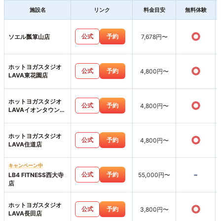
施設名
リンク
料金目安
無料体験
○
公式
予約
ソエル瓢箪山店
7,678円〜
ホットヨガスタジオ
○
公式
予約
4,800円〜
LAVA東花園店
ホットヨガスタジオ
○
公式
予約
4,800円〜
LAVAイオンタウン富
雄南店
ホットヨガスタジオ
○
公式
予約
4,800円〜
LAVA住道店
キャンペーン中
-
公式
予約
LB4 FITNESS西大寺
55,000円〜
店
ホットヨガスタジオ
○
公式
予約
3,800円〜
LAVA長田店