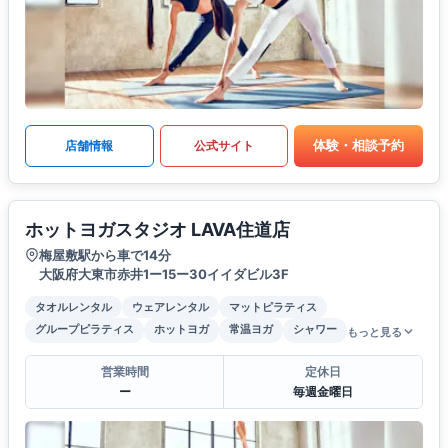
体験・相談予約
店舗情報
公式サイト
ホットヨガスタジオ LAVA住道店
梅屋敷駅から車で14分
大阪府大東市赤井1ー15ー30イイダビル3F
タオルレンタル
ウェアレンタル
マットピラティス
グループピラティス
ホットヨガ
常温ヨガ
シャワー
もっと見る
営業時間
定休日
ー
毎週金曜日