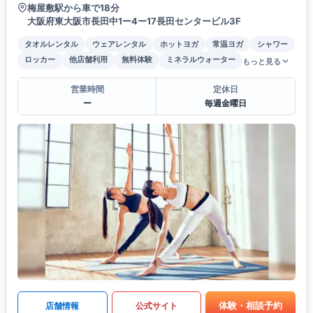
梅屋敷駅から車で18分
大阪府東大阪市長田中1ー4ー17長田センタービル3F
タオルレンタル
ウェアレンタル
ホットヨガ
常温ヨガ
シャワー
ロッカー
他店舗利用
無料体験
ミネラルウォーター
もっと見る
営業時間
定休日
ー
毎週金曜日
体験・相談予約
店舗情報
公式サイト