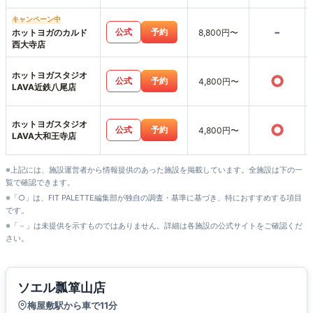
キャンペーン中
-
公式
予約
ホットヨガのカルド
8,800円〜
西大寺店
ホットヨガスタジオ
○
公式
予約
4,800円〜
LAVA近鉄八尾店
ホットヨガスタジオ
○
公式
予約
4,800円〜
LAVA大和王寺店
※上記には、施設運営者から情報提供のあった施設を掲載しています。全施設は下の一
覧で確認できます。
※「○」は、FIT PALETTE編集部が独自の調査・基準に基づき、特におすすめする項目
です。
※「－」は未提供を示すものではありません。詳細は各施設の公式サイトをご確認くだ
さい。
ソエル瓢箪山店
梅屋敷駅から車で11分