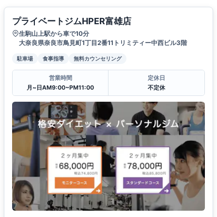
プライベートジムHPER富雄店
生駒山上駅から車で10分
大奈良県奈良市鳥見町1丁目2番11トリミティー中西ビル3階
駐車場
食事指導
無料カウンセリング
営業時間
定休日
月~日AM9:00~PM11:00
不定休