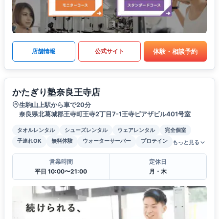
体験・相談予約
店舗情報
公式サイト
かたぎり塾奈良王寺店
生駒山上駅から車で20分
奈良県北葛城郡王寺町王寺2丁目7-1王寺ピアザビル401号室
タオルレンタル
シューズレンタル
ウェアレンタル
完全個室
子連れOK
無料体験
ウォーターサーバー
プロテイン
もっと見る
営業時間
定休日
平日 10:00〜21:00
月・木