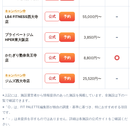
キャンペーン中
-
公式
予約
LB4 FITNESS西大寺
55,000円〜
店
プライベートジム
-
公式
予約
3,850円〜
HPER東大阪店
かたぎり塾奈良王寺
○
公式
予約
8,800円〜
店
キャンペーン中
-
公式
予約
25,520円〜
ジムズ西大寺店
※上記には、施設運営者から情報提供のあった施設を掲載しています。全施設は下の一
覧で確認できます。
※「○」は、FIT PALETTE編集部が独自の調査・基準に基づき、特におすすめする項目
です。
※「－」は未提供を示すものではありません。詳細は各施設の公式サイトをご確認くだ
さい。