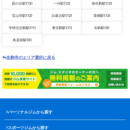
萩の台駅(13)
一分駅(12)
南生駒駅(12)
宝山寺駅(12)
白庭台駅(12)
菜畑駅(12)
学研北生駒駅(11)
東生駒駅(11)
生駒駅(9)
鳥居前駅(9)
生駒市のエリア選択に戻る
パーソナルジムから探す
スポーツジムから探す