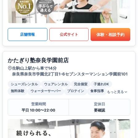
体験・相談予約
店舗情報
公式サイト
かたぎり塾奈良学園前店
生駒山上駅から車で14分
奈良県奈良市学園北2丁目1-6セブンスターマンション学園前101
シューズレンタル
ウェアレンタル
完全個室
子連れOK
無料体験
ウォーターサーバー
プロテイン
食事指導
もっと見る
営業時間
定休日
平日 10:00〜22:00
要確認