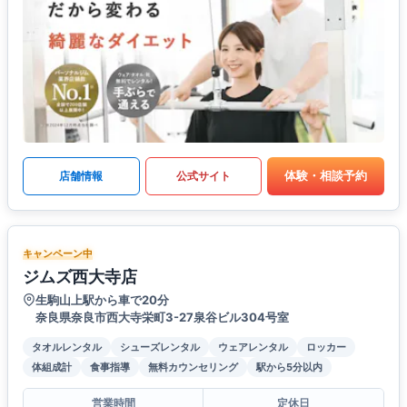
体験・相談予約
店舗情報
公式サイト
キャンペーン中
ジムズ西大寺店
生駒山上駅から車で20分
奈良県奈良市西大寺栄町3-27泉谷ビル304号室
タオルレンタル
シューズレンタル
ウェアレンタル
ロッカー
体組成計
食事指導
無料カウンセリング
駅から5分以内
営業時間
定休日