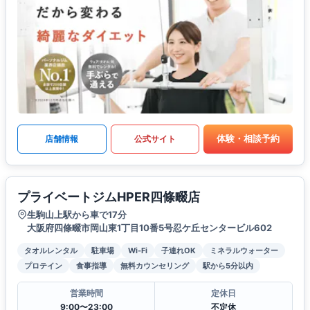
体験・相談予約
店舗情報
公式サイト
プライベートジムHPER四條畷店
生駒山上駅から車で17分
大阪府四條畷市岡山東1丁目10番5号忍ケ丘センタービル602
タオルレンタル
駐車場
Wi-Fi
子連れOK
ミネラルウォーター
プロテイン
食事指導
無料カウンセリング
駅から5分以内
営業時間
定休日
9:00〜23:00
不定休