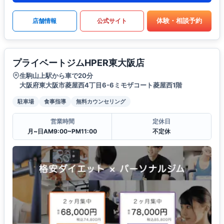
体験・相談予約
店舗情報
公式サイト
プライベートジムHPER東大阪店
生駒山上駅から車で20分
大阪府東大阪市菱屋西4丁目6-6ミモザコート菱屋西1階
駐車場
食事指導
無料カウンセリング
営業時間
定休日
月~日AM9:00~PM11:00
不定休