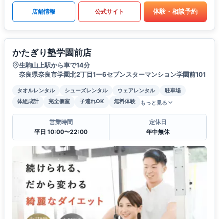
体験・相談予約
店舗情報
公式サイト
かたぎり塾学園前店
生駒山上駅から車で14分
奈良県奈良市学園北2丁目1ー6セブンスターマンション学園前101
タオルレンタル
シューズレンタル
ウェアレンタル
駐車場
体組成計
完全個室
子連れOK
無料体験
もっと見る
営業時間
定休日
平日 10:00〜22:00
年中無休