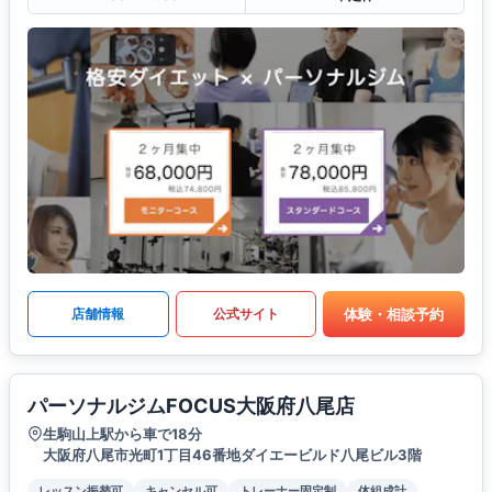
体験・相談予約
店舗情報
公式サイト
パーソナルジムFOCUS大阪府八尾店
生駒山上駅から車で18分
大阪府八尾市光町1丁目46番地ダイエービルド八尾ビル3階
レッスン振替可
キャンセル可
トレーナー固定制
体組成計