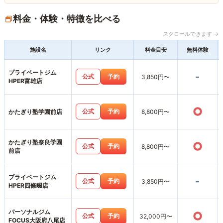
料金・体験・特徴を比べる
スクロールできます →
施設名
リンク
料金目安
無料体験
プライベートジム
-
公式
予約
3,850円〜
HPER富雄店
○
公式
予約
かたぎり塾学園前店
8,800円〜
かたぎり塾奈良学園
○
公式
予約
8,800円〜
前店
プライベートジム
-
公式
予約
3,850円〜
HPER四條畷店
パーソナルジム
○
公式
予約
32,000円〜
FOCUS大阪府八尾店