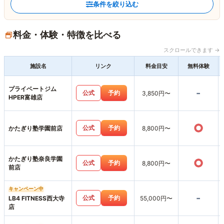
条件を絞り込む
料金・体験・特徴を比べる
スクロールできます →
施設名
リンク
料金目安
無料体験
プライベートジム
-
公式
予約
3,850円〜
HPER富雄店
○
公式
予約
かたぎり塾学園前店
8,800円〜
かたぎり塾奈良学園
○
公式
予約
8,800円〜
前店
キャンペーン中
-
公式
予約
LB4 FITNESS西大寺
55,000円〜
店