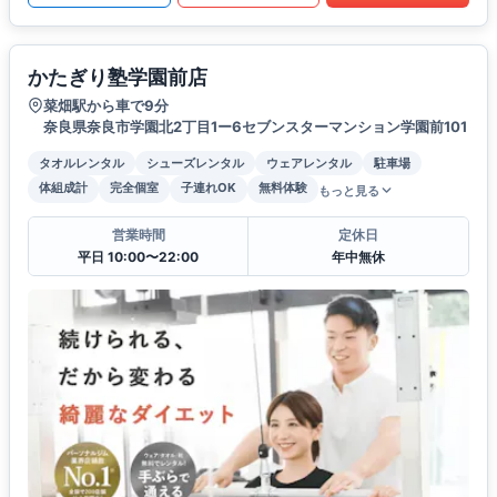
かたぎり塾学園前店
菜畑駅から車で9分
奈良県奈良市学園北2丁目1ー6セブンスターマンション学園前101
タオルレンタル
シューズレンタル
ウェアレンタル
駐車場
体組成計
完全個室
子連れOK
無料体験
もっと見る
営業時間
定休日
平日 10:00〜22:00
年中無休