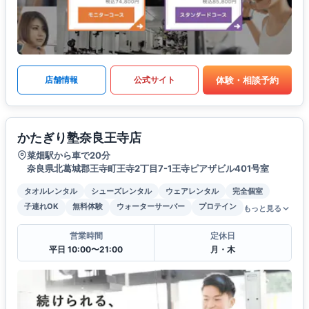
体験・相談予約
店舗情報
公式サイト
かたぎり塾奈良王寺店
菜畑駅から車で20分
奈良県北葛城郡王寺町王寺2丁目7-1王寺ピアザビル401号室
タオルレンタル
シューズレンタル
ウェアレンタル
完全個室
子連れOK
無料体験
ウォーターサーバー
プロテイン
もっと見る
営業時間
定休日
平日 10:00〜21:00
月・木