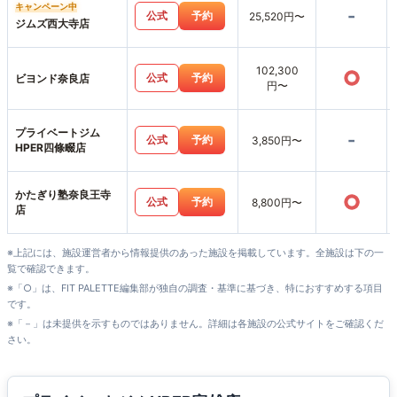
キャンペーン中
-
公式
予約
25,520円〜
ジムズ西大寺店
102,300
○
公式
予約
ビヨンド奈良店
円〜
プライベートジム
-
公式
予約
3,850円〜
HPER四條畷店
かたぎり塾奈良王寺
○
公式
予約
8,800円〜
店
※上記には、施設運営者から情報提供のあった施設を掲載しています。全施設は下の一
覧で確認できます。
※「○」は、FIT PALETTE編集部が独自の調査・基準に基づき、特におすすめする項目
です。
※「－」は未提供を示すものではありません。詳細は各施設の公式サイトをご確認くだ
さい。