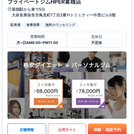
プライベートジムHPER富雄店
菜畑駅から車で5分
大奈良県奈良市鳥見町1丁目2番11トリミティー中西ビル3階
駐車場
食事指導
無料カウンセリング
営業時間
定休日
月~日AM9:00~PM11:00
不定休
体験・相談予約
店舗情報
公式サイト