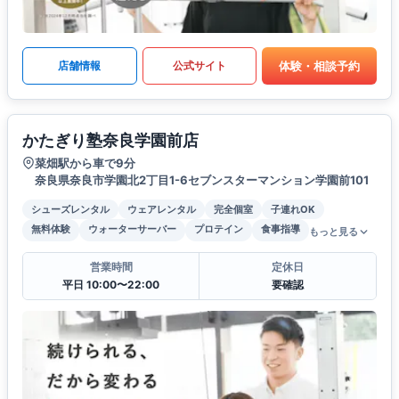
体験・相談予約
店舗情報
公式サイト
かたぎり塾奈良学園前店
菜畑駅から車で9分
奈良県奈良市学園北2丁目1-6セブンスターマンション学園前101
シューズレンタル
ウェアレンタル
完全個室
子連れOK
無料体験
ウォーターサーバー
プロテイン
食事指導
もっと見る
営業時間
定休日
平日 10:00〜22:00
要確認