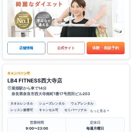
体験・相談予約
店舗情報
公式サイト
キャンペーン中
LB4 FITNESS西大寺店
菜畑駅から車で14分
奈良県奈良市西大寺南町1番17号西田ビル203
タオルレンタル
シューズレンタル
ウェアレンタル
レッスン振替可
キャンセル可
セミパーソナル
もっと見る
営業時間
定休日
9:00〜23:00
毎週月曜日