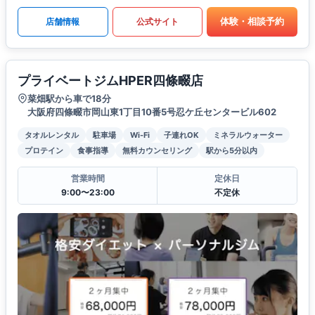
体験・相談予約
店舗情報
公式サイト
プライベートジムHPER四條畷店
菜畑駅から車で18分
大阪府四條畷市岡山東1丁目10番5号忍ケ丘センタービル602
タオルレンタル
駐車場
Wi-Fi
子連れOK
ミネラルウォーター
プロテイン
食事指導
無料カウンセリング
駅から5分以内
営業時間
定休日
9:00〜23:00
不定休