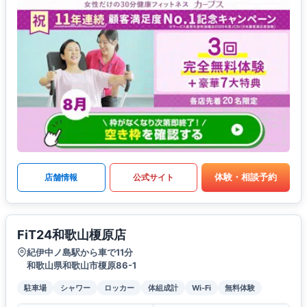
体験・相談予約
店舗情報
公式サイト
FiT24和歌山榎原店
紀伊中ノ島駅から車で11分
和歌山県和歌山市榎原86-1
駐車場
シャワー
ロッカー
体組成計
Wi-Fi
無料体験