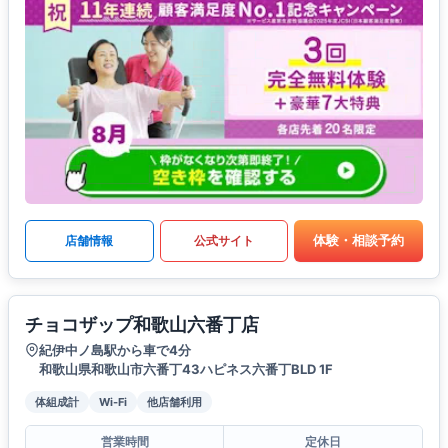
体験・相談予約
店舗情報
公式サイト
チョコザップ和歌山六番丁店
紀伊中ノ島駅から車で4分
和歌山県和歌山市六番丁43ハピネス六番丁BLD 1F
体組成計
Wi-Fi
他店舗利用
営業時間
定休日