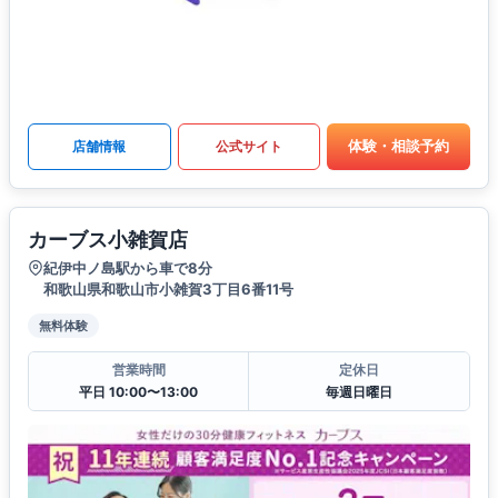
体験・相談予約
店舗情報
公式サイト
カーブス小雑賀店
紀伊中ノ島駅から車で8分
和歌山県和歌山市小雑賀3丁目6番11号
無料体験
営業時間
定休日
平日 10:00〜13:00
毎週日曜日