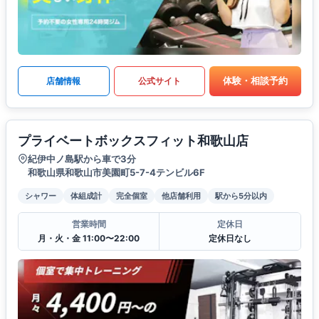
体験・相談予約
店舗情報
公式サイト
プライベートボックスフィット和歌山店
紀伊中ノ島駅から車で3分
和歌山県和歌山市美園町5-7-4テンビル6F
シャワー
体組成計
完全個室
他店舗利用
駅から5分以内
営業時間
定休日
月・火・金 11:00〜22:00
定休日なし