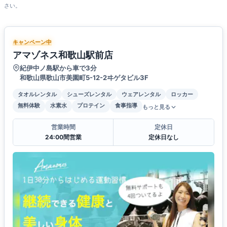
さい。
キャンペーン中
アマゾネス和歌山駅前店
紀伊中ノ島駅から車で3分
和歌山県歌山市美園町5-12-2ヰゲタビル3F
タオルレンタル
シューズレンタル
ウェアレンタル
ロッカー
無料体験
水素水
プロテイン
食事指導
もっと見る
営業時間
定休日
24:00間営業
定休日なし