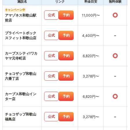
施設名
リンク
料金目安
無料体験
キャンペーン中
○
公式
予約
アマゾネス和歌山駅
11,000円〜
前店
プライベートボック
-
公式
予約
4,400円〜
スフィット和歌山店
カーブスシティ!ワカ
○
公式
予約
6,820円〜
ヤマ元寺町店
チョコザップ和歌山
-
公式
予約
3,278円〜
六番丁店
カーブス和歌山イン
○
公式
予約
6,820円〜
ター店
チョコザップ和歌山
-
公式
予約
3,278円〜
福島店