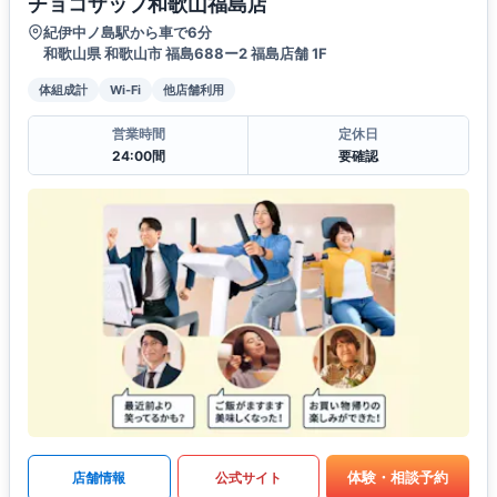
チョコザップ和歌山福島店
紀伊中ノ島駅から車で6分
和歌山県 和歌山市 福島688ー2 福島店舗 1F
体組成計
Wi-Fi
他店舗利用
営業時間
定休日
24:00間
要確認
体験・相談予約
店舗情報
公式サイト