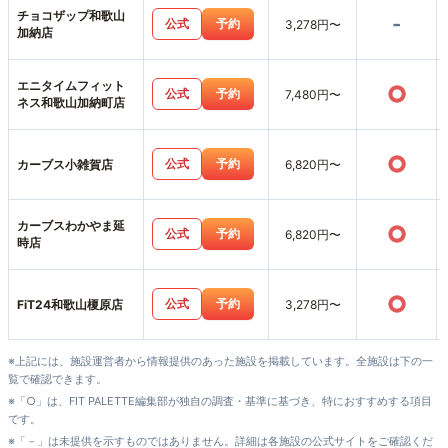
チョコザップ和歌山
-
公式
予約
3,278円〜
加納店
エニタイムフィット
○
公式
予約
7,480円〜
ネス和歌山加納町店
○
公式
予約
カーブス小雑賀店
6,820円〜
カーブスわかやま延
○
公式
予約
6,820円〜
時店
○
公式
予約
FiT24和歌山榎原店
3,278円〜
※上記には、施設運営者から情報提供のあった施設を掲載しています。全施設は下の一
覧で確認できます。
※「○」は、FIT PALETTE編集部が独自の調査・基準に基づき、特におすすめする項目
です。
※「－」は未提供を示すものではありません。詳細は各施設の公式サイトをご確認くだ