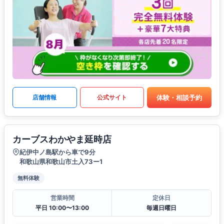
体験・相談予約
店舗情報
公式サイト
カーブスわかやま延時店
紀伊中ノ島駅から車で9分
和歌山県和歌山市土入73ー1
無料体験
営業時間
定休日
平日 10:00〜13:00
毎週日曜日