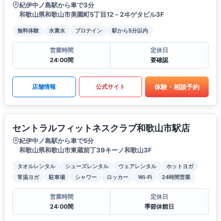
紀伊中ノ島駅から車で3分
和歌山県和歌山市美園町5丁目12－2ヰゲタビル3F
無料体験
水素水
プロテイン
駅から5分以内
営業時間
定休日
24:00間
要確認
体験・相談予約
店舗情報
公式サイト
セントラルフィットネスクラブ和歌山市駅店
紀伊中ノ島駅から車で5分
和歌山県和歌山市東蔵前丁39キーノ和歌山3F
タオルレンタル
シューズレンタル
ウェアレンタル
ホットヨガ
常温ヨガ
駐車場
シャワー
ロッカー
Wi-Fi
24時間営業
営業時間
定休日
24:00間
季節休館日