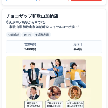
チョコザップ和歌山加納店
紀伊中ノ島駅から車で7分
和歌山県 和歌山市 加納町12 ロイヤルコーポ湊I 1F
体組成計
Wi-Fi
他店舗利用
営業時間
定休日
24:00間
要確認