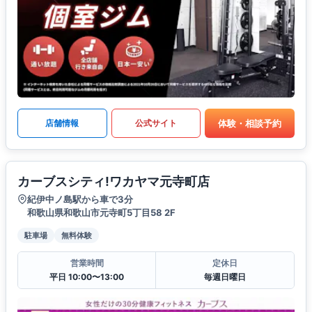
体験・相談予約
店舗情報
公式サイト
カーブスシティ!ワカヤマ元寺町店
紀伊中ノ島駅から車で3分
和歌山県和歌山市元寺町5丁目58 2F
駐車場
無料体験
営業時間
定休日
平日 10:00〜13:00
毎週日曜日