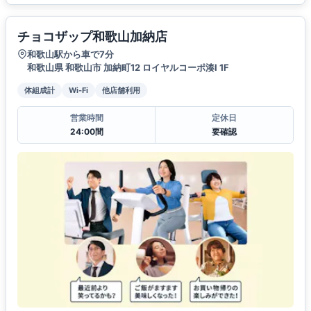
チョコザップ和歌山加納店
和歌山駅から車で7分
和歌山県 和歌山市 加納町12 ロイヤルコーポ湊I 1F
体組成計
Wi-Fi
他店舗利用
営業時間
定休日
24:00間
要確認