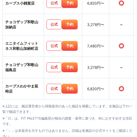
○
公式
予約
カーブス小雑賀店
6,820円〜
チョコザップ和歌山
-
公式
予約
3,278円〜
加納店
エニタイムフィット
○
公式
予約
7,480円〜
ネス和歌山加納町店
チョコザップ和歌山
-
公式
予約
3,278円〜
福島店
カーブスわかやま延
○
公式
予約
6,820円〜
時店
※上記には、施設運営者から情報提供のあった施設を掲載しています。全施設は下の一
覧で確認できます。
※「○」は、FIT PALETTE編集部が独自の調査・基準に基づき、特におすすめする項目
です。
※「－」は未提供を示すものではありません。詳細は各施設の公式サイトをご確認くだ
さい。