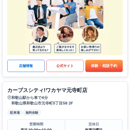
体験・相談予約
店舗情報
公式サイト
カーブスシティ!ワカヤマ元寺町店
和歌山駅から車で4分
和歌山県和歌山市元寺町5丁目58 2F
駐車場
無料体験
営業時間
定休日
平日 10:00〜13:00
毎週日曜日