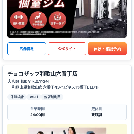
体験・相談予約
店舗情報
公式サイト
チョコザップ和歌山六番丁店
和歌山駅から車で3分
和歌山県和歌山市六番丁43ハピネス六番丁BLD 1F
体組成計
Wi-Fi
他店舗利用
営業時間
定休日
24:00間
要確認