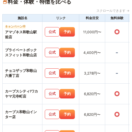
料金・体験・特徴を比べる
スクロールできます →
施設名
リンク
料金目安
無料体験
キャンペーン中
○
公式
予約
アマゾネス和歌山駅
11,000円〜
前店
プライベートボック
-
公式
予約
4,400円〜
スフィット和歌山店
チョコザップ和歌山
-
公式
予約
3,278円〜
六番丁店
カーブスシティ!ワカ
○
公式
予約
6,820円〜
ヤマ元寺町店
カーブス和歌山イン
○
公式
予約
6,820円〜
ター店