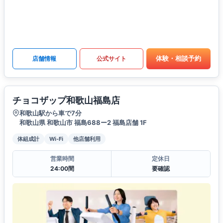
体験・相談予約
店舗情報
公式サイト
チョコザップ和歌山福島店
和歌山駅から車で7分
和歌山県 和歌山市 福島688ー2 福島店舗 1F
体組成計
Wi-Fi
他店舗利用
営業時間
定休日
24:00間
要確認