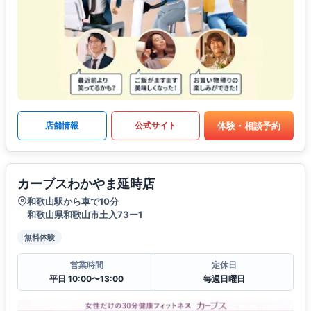
体験・相談予約
店舗情報
公式サイト
カーブスわかやま延時店
和歌山駅から車で10分
和歌山県和歌山市土入73ー1
無料体験
営業時間
定休日
平日 10:00〜13:00
毎週日曜日