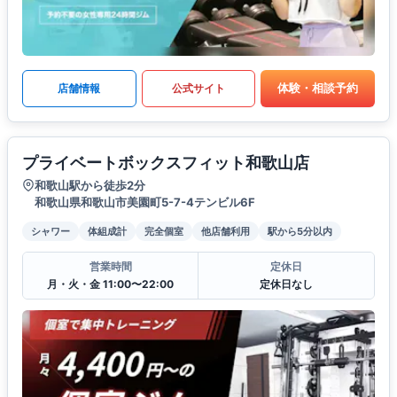
体験・相談予約
店舗情報
公式サイト
プライベートボックスフィット和歌山店
和歌山駅から徒歩2分
和歌山県和歌山市美園町5-7-4テンビル6F
シャワー
体組成計
完全個室
他店舗利用
駅から5分以内
営業時間
定休日
月・火・金 11:00〜22:00
定休日なし