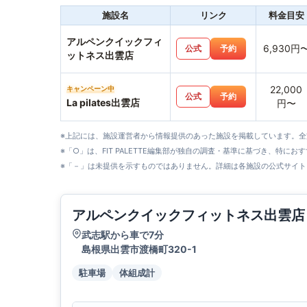
施設名
リンク
料金目安
アルペンクイックフィ
6,930円
公式
予約
ットネス出雲店
22,000
キャンペーン中
公式
予約
La pilates出雲店
円〜
※上記には、施設運営者から情報提供のあった施設を掲載しています。
※「○」は、FIT PALETTE編集部が独自の調査・基準に基づき、特にお
※「－」は未提供を示すものではありません。詳細は各施設の公式サイト
アルペンクイックフィットネス出雲店
武志駅から車で7分
島根県出雲市渡橋町320-1
駐車場
体組成計