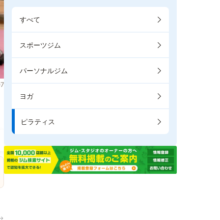
すべて
スポーツジム
パーソナルジム
7
ヨガ
ま
ピラティス
→