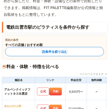
めから探したり、料金・体験・設備などの条件で比較したり
できます。掲載情報は、FIT PALETTE編集部が公式情報と独
自取材をもとに整理しています。
電鉄出雲市駅のピラティスを条件から探す
現在の条件
すべての店舗 / おすすめ順
条件を絞り込む
料金・体験・特徴を比べる
スクロールできます →
施設名
リンク
料金目安
無料体験
アルペンクイックフ
-
公式
予約
6,930円〜
ィットネス出雲店
キャンペーン中
-
公式
予約
22,000円〜