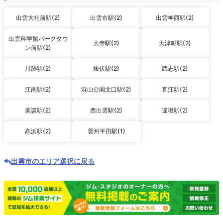
出雲大社前駅(2)
出雲市駅(2)
出雲神西駅(2)
出雲科学館パークタウ
大寺駅(2)
大津町駅(2)
ン前駅(2)
川跡駅(2)
旅伏駅(2)
武志駅(2)
江南駅(2)
浜山公園北口駅(2)
直江駅(2)
美談駅(2)
西出雲駅(2)
遙堪駅(2)
高浜駅(2)
雲州平田駅(1)
出雲市のエリア選択に戻る