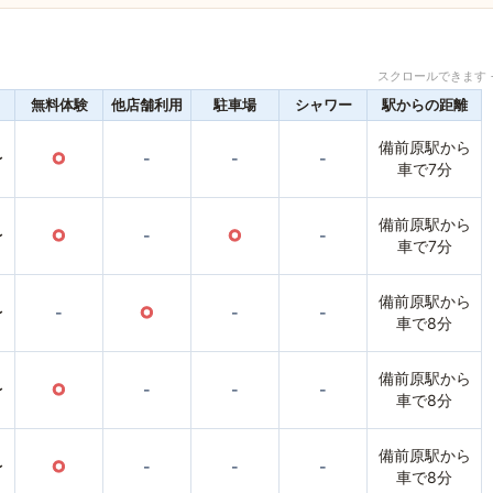
スクロールできます 
無料体験
他店舗利用
駐車場
シャワー
駅からの距離
備前原駅から
〜
○
-
-
-
車で7分
備前原駅から
〜
○
-
○
-
車で7分
備前原駅から
〜
-
○
-
-
車で8分
備前原駅から
〜
○
-
-
-
車で8分
備前原駅から
〜
○
-
-
-
車で8分