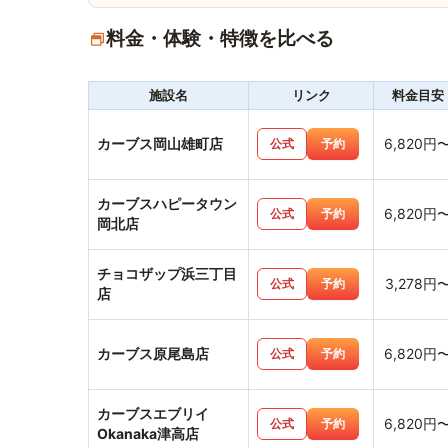
料金・体験・特徴を比べる
施設名
リンク
料金目安
カーブス岡山雄町店
6,820円
公式
予約
カーブスハピータウン
6,820円
公式
予約
岡北店
チョコザップ浜三丁目
3,278円
公式
予約
店
カーブス原尾島店
6,820円
公式
予約
カーブスエブリイ
6,820円
公式
予約
Okanaka津高店