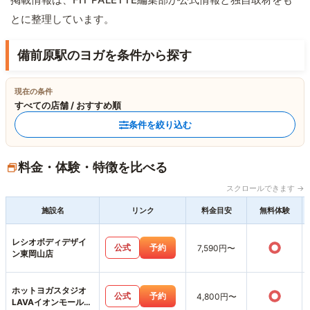
とに整理しています。
備前原駅のヨガを条件から探す
現在の条件
すべての店舗 / おすすめ順
条件を絞り込む
料金・体験・特徴を比べる
スクロールできます →
施設名
リンク
料金目安
無料体験
レシオボディデザイ
○
公式
予約
7,590円〜
ン東岡山店
ホットヨガスタジオ
○
公式
予約
4,800円〜
LAVAイオンモール岡