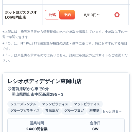
山店
ホットヨガスタジオ
○
公式
予約
8,910円〜
LOIVE岡山店
※上記には、施設運営者から情報提供のあった施設を掲載しています。全施設は下の一
覧で確認できます。
※「○」は、FIT PALETTE編集部が独自の調査・基準に基づき、特におすすめする項目
です。
※「－」は未提供を示すものではありません。詳細は各施設の公式サイトをご確認くだ
さい。
レシオボディデザイン東岡山店
備前原駅から車で9分
岡山県岡山市中区高屋295－3
シューズレンタル
マシンピラティス
マットピラティス
グループピラティス
常温ヨガ
グループヨガ
駐車場
もっと見る
営業時間
定休日
24:00間営業
GW