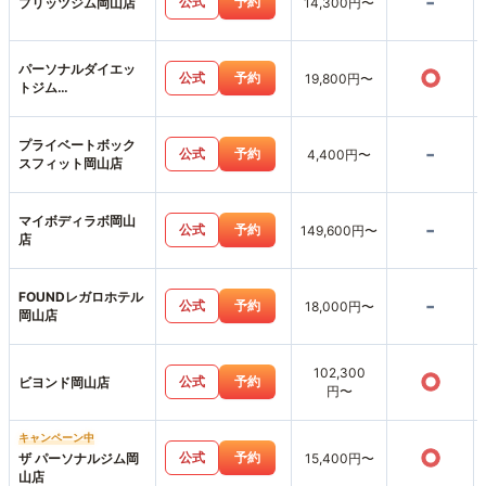
-
公式
予約
プリッツジム岡山店
14,300円〜
パーソナルダイエッ
○
公式
予約
19,800円〜
トジム
SWITCHBODY岡山
駅前店
プライベートボック
-
公式
予約
4,400円〜
スフィット岡山店
マイボディラボ岡山
-
公式
予約
149,600円〜
店
FOUNDレガロホテル
-
公式
予約
18,000円〜
岡山店
102,300
○
公式
予約
ビヨンド岡山店
円〜
キャンペーン中
○
公式
予約
ザ パーソナルジム岡
15,400円〜
山店