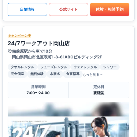
体験・相談予約
店舗情報
公式サイト
キャンペーン中
24/7ワークアウト岡山店
備前原駅から車で10分
岡山県岡山市北区表町1‐8‐61ABCビルディング2F
タオルレンタル
シューズレンタル
ウェアレンタル
シャワー
完全個室
無料体験
水素水
食事指導
もっと見る
営業時間
定休日
7:00〜24:00
要確認