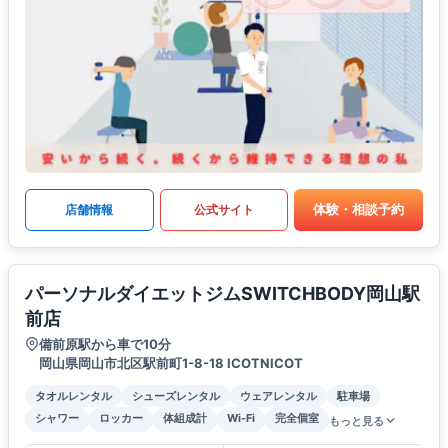
体験・相談予約
店舗情報
公式サイト
パーソナルダイエットジムSWITCHBODY岡山駅
前店
備前原駅から車で10分
岡山県岡山市北区駅前町1-8-18 ICOTNICOT
タオルレンタル
シューズレンタル
ウェアレンタル
駐車場
シャワー
ロッカー
体組成計
Wi-Fi
完全個室
もっと見る