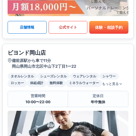
体験・相談予約
店舗情報
公式サイト
ビヨンド岡山店
備前原駅から車で11分
岡山県岡山市北区中山下2丁目1ー22
タオルレンタル
シューズレンタル
ウェアレンタル
シャワー
ロッカー
体組成計
無料体験
ミネラルウォーター
もっと見る
営業時間
定休日
10:00〜22:00
年中無休