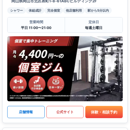
岡山県岡山市北区表町1‐8‐61ABCビルディング2F
シャワー
体組成計
完全個室
他店舗利用
駅から5分以内
営業時間
定休日
平日 11:00〜21:00
毎週土曜日
体験・相談予約
店舗情報
公式サイト