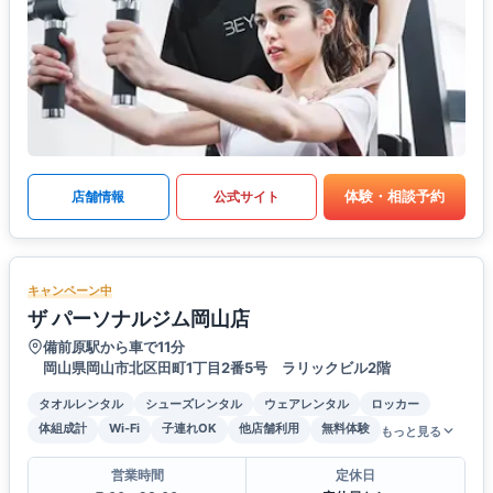
体験・相談予約
店舗情報
公式サイト
キャンペーン中
ザ パーソナルジム岡山店
備前原駅から車で11分
岡山県岡山市北区田町1丁目2番5号 ラリックビル2階
タオルレンタル
シューズレンタル
ウェアレンタル
ロッカー
体組成計
Wi-Fi
子連れOK
他店舗利用
無料体験
もっと見る
営業時間
定休日