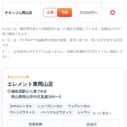
○
公式
予約
チキンジム岡山店
21,000円〜
※上記には、施設運営者から情報提供のあった施設を掲載しています。全施設は下の一
覧で確認できます。
※「○」は、FIT PALETTE編集部が独自の調査・基準に基づき、特におすすめする項目
です。
※「－」は未提供を示すものではありません。詳細は各施設の公式サイトをご確認くだ
さい。
キャンペーン中
エレメント東岡山店
備前原駅から車で9分
岡山県岡山市中区高屋295ー3
タオルレンタル
シューズレンタル
ウェアレンタル
マシンピラティス
パーソナルピラティス
シャワー
もっと見る
営業時間
定休日