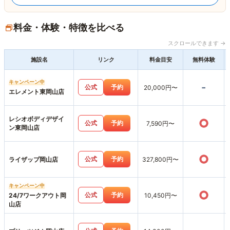
料金・体験・特徴を比べる
スクロールできます →
施設名
リンク
料金目安
無料体験
キャンペーン中
-
公式
予約
20,000円〜
エレメント東岡山店
レシオボディデザイ
○
公式
予約
7,590円〜
ン東岡山店
○
公式
予約
ライザップ岡山店
327,800円〜
キャンペーン中
○
公式
予約
24/7ワークアウト岡
10,450円〜
山店