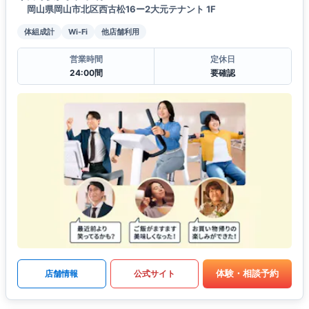
岡山県岡山市北区西古松16ー2大元テナント 1F
体組成計
Wi-Fi
他店舗利用
営業時間
定休日
24:00間
要確認
体験・相談予約
店舗情報
公式サイト