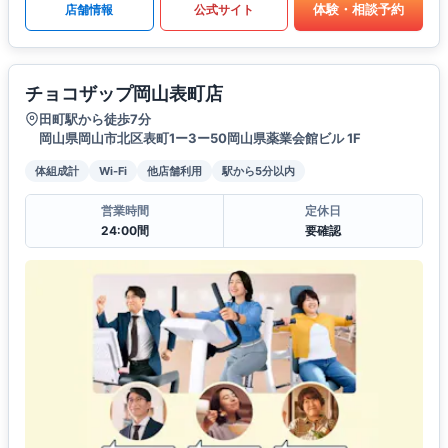
体験・相談予約
店舗情報
公式サイト
チョコザップ岡山表町店
田町駅から徒歩7分
岡山県岡山市北区表町1ー3ー50岡山県薬業会館ビル 1F
体組成計
Wi-Fi
他店舗利用
駅から5分以内
営業時間
定休日
24:00間
要確認