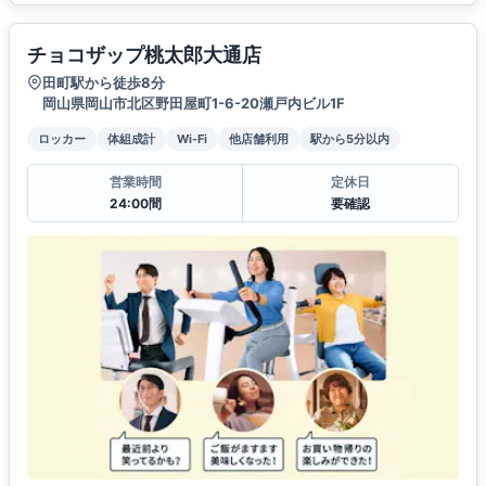
チョコザップ桃太郎大通店
田町駅から徒歩8分
岡山県岡山市北区野田屋町1-6-20瀬戸内ビル1F
ロッカー
体組成計
Wi-Fi
他店舗利用
駅から5分以内
営業時間
定休日
24:00間
要確認