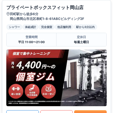
プライベートボックスフィット岡山店
田町駅から徒歩6分
岡山県岡山市北区表町1‐8‐61ABCビルディング2F
シャワー
体組成計
完全個室
他店舗利用
駅から5分以内
営業時間
定休日
平日 11:00〜21:00
毎週土曜日