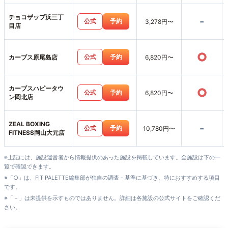
チョコザップ浜三丁
-
公式
予約
3,278円〜
目店
○
公式
予約
カーブス原尾島店
6,820円〜
カーブスハピータウ
○
公式
予約
6,820円〜
ン岡北店
ZEAL BOXING
-
公式
予約
10,780円〜
FITNESS岡山大元店
※上記には、施設運営者から情報提供のあった施設を掲載しています。全施設は下の一
覧で確認できます。
※「○」は、FIT PALETTE編集部が独自の調査・基準に基づき、特におすすめする項目
です。
※「－」は未提供を示すものではありません。詳細は各施設の公式サイトをご確認くだ
さい。