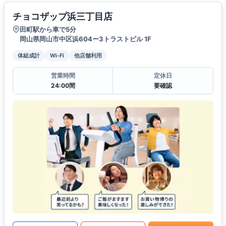
チョコザップ浜三丁目店
田町駅から車で5分
岡山県岡山市中区浜604ー3トラストビル 1F
体組成計
Wi-Fi
他店舗利用
営業時間
定休日
24:00間
要確認