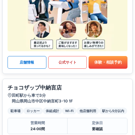
体験・相談予約
店舗情報
公式サイト
チョコザップ中納言店
田町駅から車で3分
岡山県岡山市中区中納言町3-10 1F
駐車場
ロッカー
体組成計
Wi-Fi
他店舗利用
駅から5分以内
営業時間
定休日
24:00間
要確認