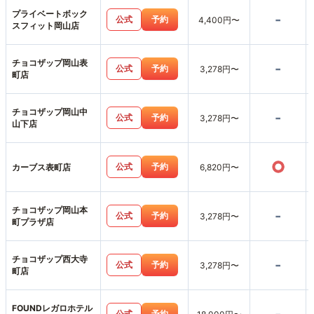
プライベートボック
-
公式
予約
4,400円〜
スフィット岡山店
チョコザップ岡山表
-
公式
予約
3,278円〜
町店
チョコザップ岡山中
-
公式
予約
3,278円〜
山下店
○
公式
予約
カーブス表町店
6,820円〜
チョコザップ岡山本
-
公式
予約
3,278円〜
町プラザ店
チョコザップ西大寺
-
公式
予約
3,278円〜
町店
FOUNDレガロホテル
公式
予約