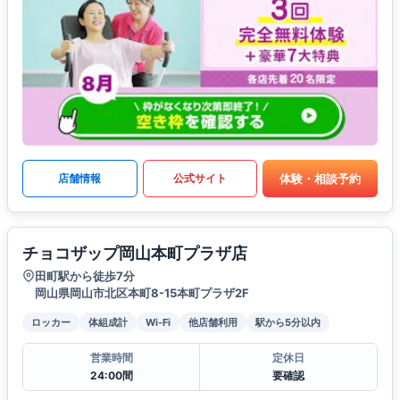
体験・相談予約
店舗情報
公式サイト
チョコザップ岡山本町プラザ店
田町駅から徒歩7分
岡山県岡山市北区本町8-15本町プラザ2F
ロッカー
体組成計
Wi-Fi
他店舗利用
駅から5分以内
営業時間
定休日
24:00間
要確認