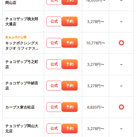
-
18,000円〜
岡山店
チョコザップ桃太郎
-
公式
予約
3,278円〜
大通店
キャンペーン中
○
公式
予約
キックボクシングス
10,778円〜
タジオ リフィナス岡
山店
チョコザップ弓之町
-
公式
予約
3,278円〜
店
チョコザップ中納言
-
公式
予約
3,278円〜
店
○
公式
予約
カーブス東古松店
6,820円〜
チョコザップ岡山大
-
公式
予約
3,278円〜
元店