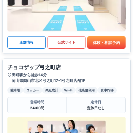
体験・相談予約
店舗情報
公式サイト
チョコザップ弓之町店
田町駅から徒歩14分
岡山県岡山市北区弓之町17-1弓之町店舗1F
駐車場
ロッカー
体組成計
Wi-Fi
他店舗利用
食事指導
営業時間
定休日
24:00間
定休日なし