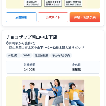
体験・相談予約
店舗情報
公式サイト
チョコザップ岡山中山下店
田町駅から徒歩7分
岡山県岡山市北区中山下1ー2ー12桃太郎大通りビル 1F
体組成計
Wi-Fi
他店舗利用
駅から5分以内
営業時間
定休日
24:00間
要確認