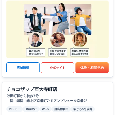
体験・相談予約
店舗情報
公式サイト
チョコザップ西大寺町店
田町駅から徒歩7分
岡山県岡山市北区京橋町7-11アンブシュール京橋2F
ロッカー
体組成計
Wi-Fi
他店舗利用
駅から5分以内