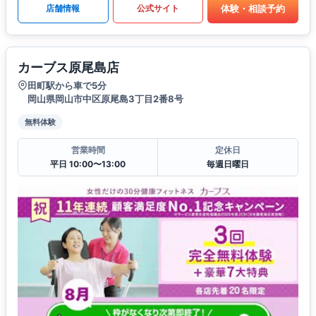
体験・相談予約
店舗情報
公式サイト
カーブス原尾島店
田町駅から車で5分
岡山県岡山市中区原尾島3丁目2番8号
無料体験
営業時間
定休日
平日 10:00〜13:00
毎週日曜日