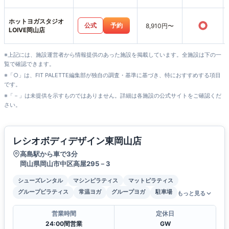
山店
ホットヨガスタジオ
○
公式
予約
8,910円〜
LOIVE岡山店
※上記には、施設運営者から情報提供のあった施設を掲載しています。全施設は下の一
覧で確認できます。
※「○」は、FIT PALETTE編集部が独自の調査・基準に基づき、特におすすめする項目
です。
※「－」は未提供を示すものではありません。詳細は各施設の公式サイトをご確認くだ
さい。
レシオボディデザイン東岡山店
高島駅から車で3分
岡山県岡山市中区高屋295－3
シューズレンタル
マシンピラティス
マットピラティス
グループピラティス
常温ヨガ
グループヨガ
駐車場
もっと見る
営業時間
定休日
24:00間営業
GW