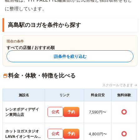
に整理しています。
高島駅のヨガを条件から探す
現在の条件
すべての店舗 / おすすめ順
条件を絞り込む
料金・体験・特徴を比べる
スクロールできます →
施設名
リンク
料金目安
無料体験
レシオボディデザイ
○
公式
予約
7,590円〜
ン東岡山店
ホットヨガスタジオ
○
公式
予約
4,800円〜
LAVAイオンモール岡