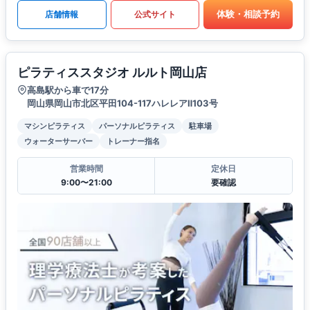
体験・相談予約
店舗情報
公式サイト
ピラティススタジオ ルルト岡山店
高島駅から車で17分
岡山県岡山市北区平田104-117ハレレアⅡ103号
マシンピラティス
パーソナルピラティス
駐車場
ウォーターサーバー
トレーナー指名
営業時間
定休日
9:00〜21:00
要確認