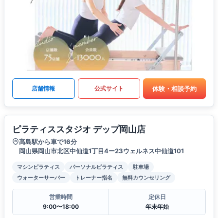
体験・相談予約
店舗情報
公式サイト
ピラティススタジオ デップ岡山店
高島駅から車で16分
岡山県岡山市北区中仙道1丁目4ー23ウェルネス中仙道101
マシンピラティス
パーソナルピラティス
駐車場
ウォーターサーバー
トレーナー指名
無料カウンセリング
営業時間
定休日
9:00〜18:00
年末年始