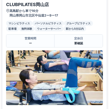
CLUBPILATES岡山店
高島駅から車で16分
岡山県岡山市北区中仙道2ー9ー17
マシンピラティス
パーソナルピラティス
グループピラティス
駐車場
無料体験
ウォーターサーバー
駅から5分以内
営業時間
定休日
ー
要確認