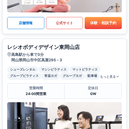
体験・相談予約
店舗情報
公式サイト
レシオボディデザイン東岡山店
高島駅から車で3分
岡山県岡山市中区高屋295－3
シューズレンタル
マシンピラティス
マットピラティス
グループピラティス
常温ヨガ
グループヨガ
駐車場
もっと見る
営業時間
定休日
24:00間営業
GW