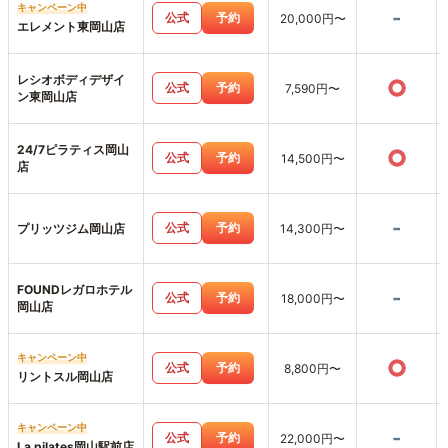
キャンペーン中
-
公式
予約
20,000円〜
エレメント東岡山店
レシオボディデザイ
○
公式
予約
7,590円〜
ン東岡山店
24/7ピラティス岡山
○
公式
予約
14,500円〜
店
-
公式
予約
プリッツジム岡山店
14,300円〜
FOUNDレガロホテル
-
公式
予約
18,000円〜
岡山店
キャンペーン中
○
公式
予約
8,800円〜
リントスル岡山店
キャンペーン中
-
公式
予約
22,000円〜
La pilates岡山駅前店