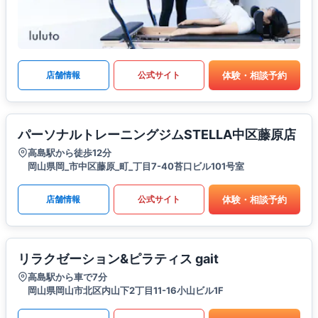
体験・相談予約
店舗情報
公式サイト
パーソナルトレーニングジムSTELLA中区藤原店
高島駅から徒歩12分
岡山県岡_市中区藤原_町_丁目7-40苔口ビル101号室
体験・相談予約
店舗情報
公式サイト
リラクゼーション&ピラティス gait
高島駅から車で7分
岡山県岡山市北区内山下2丁目11-16小山ビル1F