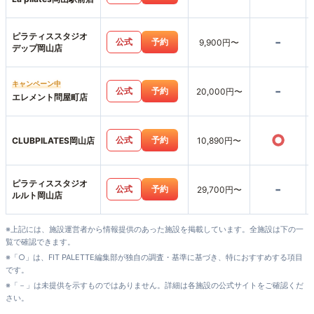
ピラティススタジオ
-
公式
予約
9,900円〜
デップ岡山店
キャンペーン中
-
公式
予約
20,000円〜
エレメント問屋町店
○
公式
予約
CLUBPILATES岡山店
10,890円〜
ピラティススタジオ
-
公式
予約
29,700円〜
ルルト岡山店
※上記には、施設運営者から情報提供のあった施設を掲載しています。全施設は下の一
覧で確認できます。
※「○」は、FIT PALETTE編集部が独自の調査・基準に基づき、特におすすめする項目
です。
※「－」は未提供を示すものではありません。詳細は各施設の公式サイトをご確認くだ
さい。