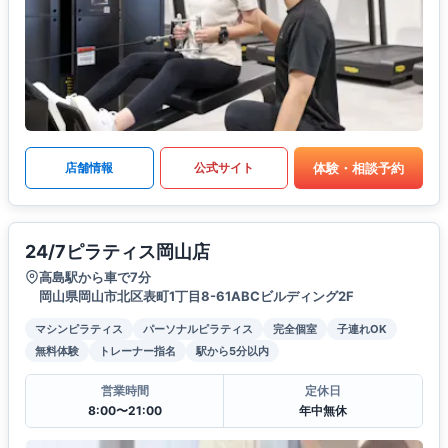
体験・相談予約
店舗情報
公式サイト
24/7ピラティス岡山店
高島駅から車で7分
岡山県岡山市北区表町1丁目8-61ABCビルディング2F
マシンピラティス
パーソナルピラティス
完全個室
子連れOK
無料体験
トレーナー指名
駅から5分以内
営業時間
定休日
8:00〜21:00
年中無休