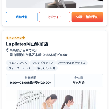
体験・相談予約
店舗情報
公式サイト
キャンペーン中
La pilates岡山駅前店
高島駅から車で9分
岡山県岡山市北区本町10-22本町ビル401
ウェアレンタル
マシンピラティス
パーソナルピラティス
ウォーターサーバー
駅から5分以内
営業時間
定休日
9:00〜21:00(最終受付20:00)
年末年始