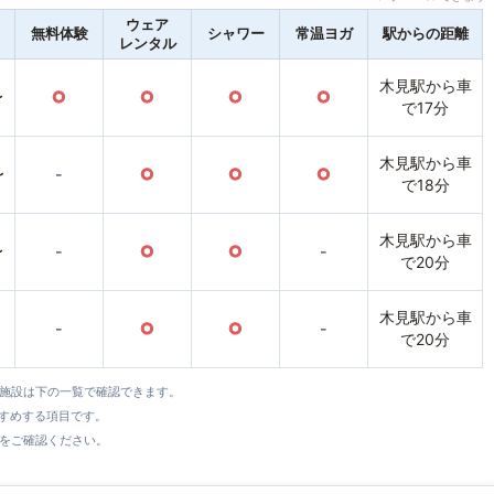
ウェア
無料体験
シャワー
常温ヨガ
駅からの距離
レンタル
木見駅から車
〜
○
○
○
○
で17分
木見駅から車
〜
-
○
○
○
で18分
木見駅から車
〜
-
○
○
-
で20分
木見駅から車
-
○
○
-
で20分
全施設は下の一覧で確認できます。
すすめする項目です。
をご確認ください。