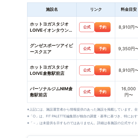
施設名
リンク
料金目安
ホットヨガスタジオ
8,910円
公式
予約
LOIVEイオンタウン水
島店
グンゼスポーツアイビ
9,350円
公式
予約
ースクエア
ホットヨガスタジオ
8,910円
公式
予約
LOIVE倉敷駅前店
パーソナルジムNIM倉
16,000
公式
予約
敷駅前店
円〜
※上記には、施設運営者から情報提供のあった施設を掲載しています。
※「○」は、FIT PALETTE編集部が独自の調査・基準に基づき、特にお
※「－」は未提供を示すものではありません。詳細は各施設の公式サイト