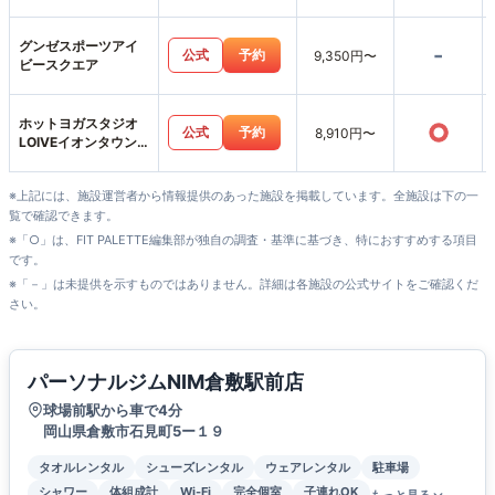
グンゼスポーツアイ
-
公式
予約
9,350円〜
ビースクエア
ホットヨガスタジオ
○
公式
予約
8,910円〜
LOIVEイオンタウン
水島店
※上記には、施設運営者から情報提供のあった施設を掲載しています。全施設は下の一
覧で確認できます。
※「○」は、FIT PALETTE編集部が独自の調査・基準に基づき、特におすすめする項目
です。
※「－」は未提供を示すものではありません。詳細は各施設の公式サイトをご確認くだ
さい。
パーソナルジムNIM倉敷駅前店
球場前駅から車で4分
岡山県倉敷市石見町5ー１９
タオルレンタル
シューズレンタル
ウェアレンタル
駐車場
シャワー
体組成計
Wi-Fi
完全個室
子連れOK