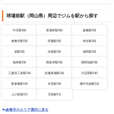
球場前駅（岡山県）周辺でジムを駅から探す
中庄駅(6)
茶屋町駅(6)
倉敷駅(5)
倉敷市駅(5)
常盤駅(5)
弥生駅(5)
栄駅(5)
水島駅(5)
浦田駅(5)
福井駅(5)
西富井駅(5)
西阿知駅(5)
三菱自工前駅(4)
吉備真備駅(4)
川辺宿駅(4)
新倉敷駅(4)
木見駅(4)
備中呉妹駅(2)
上の町駅(1)
児島駅(1)
倉敷市のエリア選択に戻る