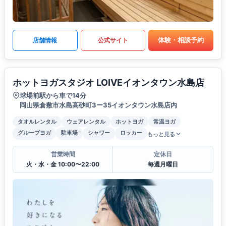
体験・相談予約
店舗情報
公式サイト
ホットヨガスタジオ LOIVEイオンタウン水島店
球場前駅から車で14分
岡山県倉敷市水島高砂町3ー35イオンタウン水島店内
タオルレンタル
ウェアレンタル
ホットヨガ
常温ヨガ
グループヨガ
駐車場
シャワー
ロッカー
もっと見る
営業時間
定休日
火・水・金 10:00〜22:00
毎週月曜日