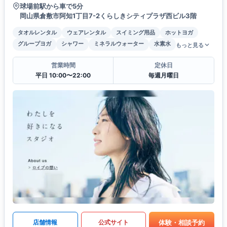
球場前駅から車で5分
岡山県倉敷市阿知1丁目7-2くらしきシティプラザ西ビル3階
タオルレンタル
ウェアレンタル
スイミング用品
ホットヨガ
グループヨガ
シャワー
ミネラルウォーター
水素水
もっと見る
営業時間
定休日
平日 10:00〜22:00
毎週月曜日
体験・相談予約
店舗情報
公式サイト