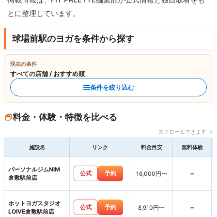
とに整理しています。
球場前駅のヨガを条件から探す
現在の条件
すべての店舗 / おすすめ順
条件を絞り込む
料金・体験・特徴を比べる
スクロールできます →
施設名
リンク
料金目安
無料体験
パーソナルジムNIM
-
公式
予約
16,000円〜
倉敷駅前店
ホットヨガスタジオ
-
公式
予約
8,910円〜
LOIVE倉敷駅前店