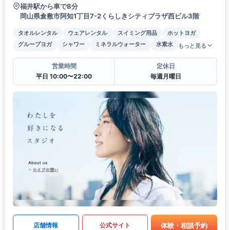
福井駅から車で8分
岡山県倉敷市阿知1丁目7-2くらしきシティプラザ西ビル3階
タオルレンタル
ウェアレンタル
スイミング用品
ホットヨガ
グループヨガ
シャワー
ミネラルウォーター
水素水
もっと見る
営業時間
定休日
平日 10:00〜22:00
毎週月曜日
体験・相談予約
店舗情報
公式サイト