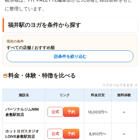
に整理しています。
福井駅のヨガを条件から探す
現在の条件
すべての店舗 / おすすめ順
条件を絞り込む
料金・体験・特徴を比べる
スクロールできます →
施設名
リンク
料金目安
無料体験
パーソナルジムNIM
-
公式
予約
16,000円〜
倉敷駅前店
ホットヨガスタジオ
-
公式
予約
8,910円〜
LOIVE倉敷駅前店