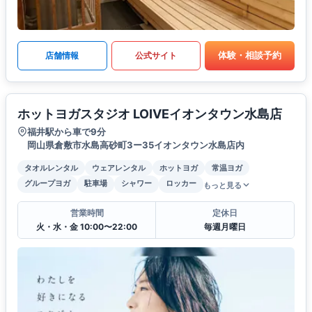
体験・相談予約
店舗情報
公式サイト
ホットヨガスタジオ LOIVEイオンタウン水島店
福井駅から車で9分
岡山県倉敷市水島高砂町3ー35イオンタウン水島店内
タオルレンタル
ウェアレンタル
ホットヨガ
常温ヨガ
グループヨガ
駐車場
シャワー
ロッカー
もっと見る
営業時間
定休日
火・水・金 10:00〜22:00
毎週月曜日