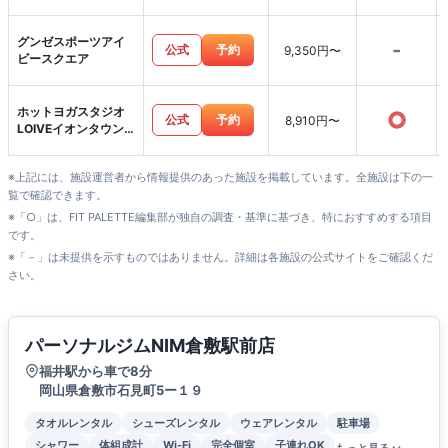
グンゼスポーツアイ
-
公式
予約
9,350円〜
ビースクエア
ホットヨガスタジオ
○
公式
予約
8,910円〜
LOIVEイオンタウン
水島店
※上記には、施設運営者から情報提供のあった施設を掲載しています。全施設は下の一
覧で確認できます。
※「○」は、FIT PALETTE編集部が独自の調査・基準に基づき、特におすすめする項目
です。
※「－」は未提供を示すものではありません。詳細は各施設の公式サイトをご確認くだ
さい。
パーソナルジムNIM倉敷駅前店
福井駅から車で8分
岡山県倉敷市石見町5ー１９
タオルレンタル
シューズレンタル
ウェアレンタル
駐車場
シャワー
体組成計
Wi-Fi
完全個室
子連れOK