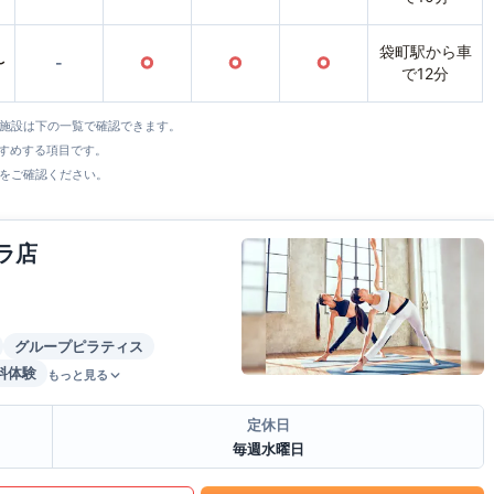
袋町駅から車
〜
-
○
○
○
で12分
全施設は下の一覧で確認できます。
すすめする項目です。
をご確認ください。
ラ店
グループピラティス
料体験
もっと見る
定休日
毎週水曜日