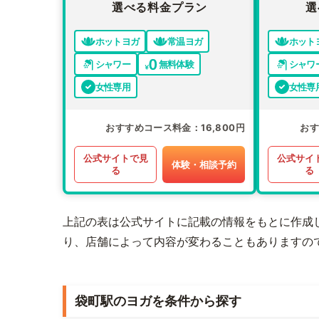
選べる料金プラン
選
ホットヨガ
常温ヨガ
ホット
シャワー
無料体験
シャワ
女性専用
女性専
おすすめコース料金
16,800円
お
公式サイトで見
公式サイ
体験・相談予約
る
る
上記の表は公式サイトに記載の情報をもとに作成
り、店舗によって内容が変わることもありますの
袋町駅のヨガを条件から探す