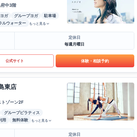
島府中3階
ヨガ
グループヨガ
駐車場
ラルウォーター
もっと見る
定休日
毎週月曜日
体験・相談予約
公式サイト
島東店
トゾーン2F
グループピラティス
利用
無料体験
もっと見る
定休日