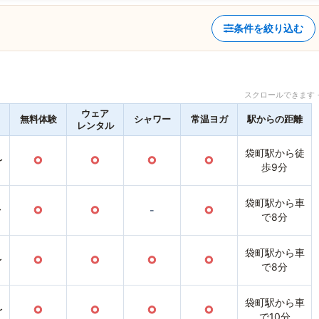
条件を絞り込む
スクロールできます 
ウェア
無料体験
シャワー
常温ヨガ
駅からの距離
レンタル
袋町駅から徒
〜
○
○
○
○
歩9分
袋町駅から車
〜
○
○
-
○
で8分
袋町駅から車
〜
○
○
○
○
で8分
袋町駅から車
〜
○
○
○
○
で10分