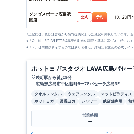
店
グンゼスポーツ広島祇
10,120円
公式
予約
園店
※上記には、施設運営者から情報提供のあった施設を掲載しています。
※「○」は、FIT PALETTE編集部が独自の調査・基準に基づき、特にお
※「－」は未提供を示すものではありません。詳細は各施設の公式サイト
ホットヨガスタジオ LAVA広島パセー
袋町駅から徒歩9分
広島県広島市中区基町6ー78パセーラ広島3F
タオルレンタル
ウェアレンタル
マットピラティス
ホットヨガ
常温ヨガ
シャワー
他店舗利用
無
営業時間
ー