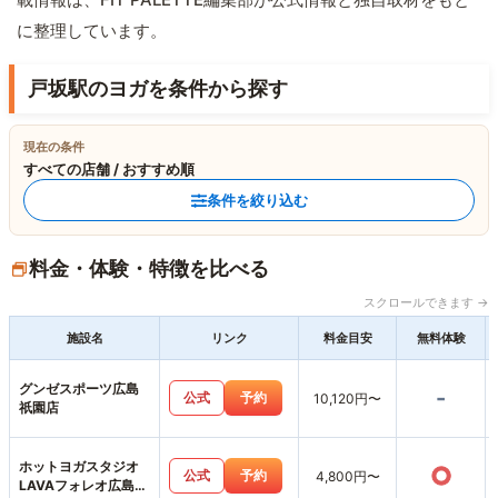
に整理しています。
戸坂駅のヨガを条件から探す
現在の条件
すべての店舗 / おすすめ順
条件を絞り込む
料金・体験・特徴を比べる
スクロールできます →
施設名
リンク
料金目安
無料体験
グンゼスポーツ広島
-
公式
予約
10,120円〜
祇園店
ホットヨガスタジオ
○
公式
予約
4,800円〜
LAVAフォレオ広島東