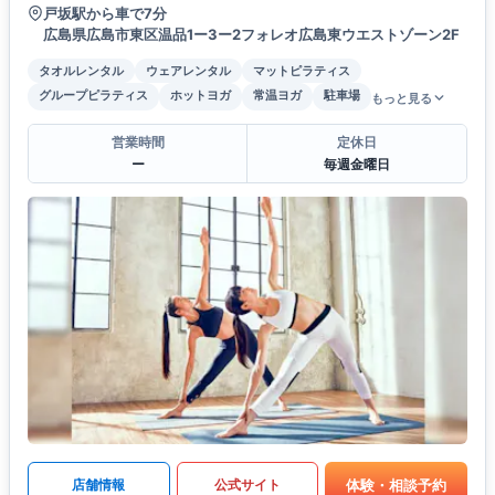
戸坂駅から車で7分
広島県広島市東区温品1ー3ー2フォレオ広島東ウエストゾーン2F
タオルレンタル
ウェアレンタル
マットピラティス
グループピラティス
ホットヨガ
常温ヨガ
駐車場
もっと見る
営業時間
定休日
ー
毎週金曜日
体験・相談予約
店舗情報
公式サイト