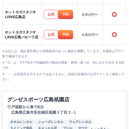
店
ホットヨガスタジオ
○
公式
予約
8,910円〜
LOIVE広島店
ホットヨガスタジオ
○
公式
予約
4,800円〜
LAVA広島パセーラ店
※上記には、施設運営者から情報提供のあった施設を掲載しています。全施設は下の一
覧で確認できます。
※「○」は、FIT PALETTE編集部が独自の調査・基準に基づき、特におすすめする項目
です。
※「－」は未提供を示すものではありません。詳細は各施設の公式サイトをご確認くだ
さい。
グンゼスポーツ広島祇園店
戸坂駅から車で6分
広島県広島市安佐南区祇園３丁目２-１
タオルレンタル
シューズレンタル
ウェアレンタル
スイミング用品
キャンセル可
プール
サウナ