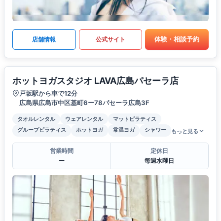
体験・相談予約
店舗情報
公式サイト
ホットヨガスタジオ LAVA広島パセーラ店
戸坂駅から車で12分
広島県広島市中区基町6ー78パセーラ広島3F
タオルレンタル
ウェアレンタル
マットピラティス
グループピラティス
ホットヨガ
常温ヨガ
シャワー
もっと見る
営業時間
定休日
ー
毎週水曜日