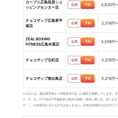
カーブス広島段原ショ
6,820円
公式
予約
ッピングセンター店
チョコザップ広島東平
3,278円
公式
予約
塚店
ZEAL BOXING
3,938円
公式
予約
FITNESS広島本通店
チョコザップ立町店
3,278円
公式
予約
チョコザップ東白島店
3,278円
公式
予約
※上記には、施設運営者から情報提供のあった施設を掲載しています。
※「○」は、FIT PALETTE編集部が独自の調査・基準に基づき、特にお
※「－」は未提供を示すものではありません。詳細は各施設の公式サイト