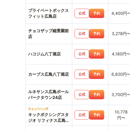
プライベートボックス
4,400円
公式
予約
フィット広島店
チョコザップ縮景園前
3,278円
公式
予約
店
ハコジム八丁堀店
4,180円
公式
予約
カーブス広島八丁堀店
6,820円
公式
予約
ルネサンス広島ボール
3,700円
公式
予約
パークタウン24店
キャンペーン中
10,778
キックボクシングスタ
公式
予約
円〜
ジオ リフィナス広島八
丁堀店