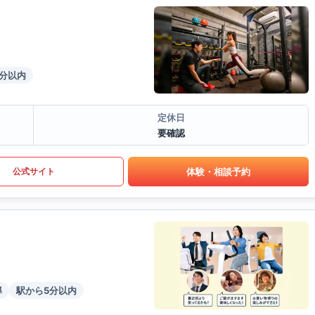
5分以内
定休日
要確認
体験・相談予約
公式サイト
導
駅から5分以内