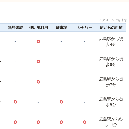
スクロールできます 
無料体験
他店舗利用
駐車場
シャワー
駅からの距離
広島駅から徒
〜
-
○
-
-
歩4分
広島駅から徒
〜
-
○
-
-
歩6分
広島駅から徒
〜
-
○
-
-
歩7分
広島駅から徒
〜
○
-
○
-
歩8分
広島駅から徒
〜
○
○
○
○
歩12分