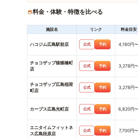
料金・体験・特徴を比べる
施設名
リンク
料金目安
ハコジム広島駅前店
4,180円
公式
予約
チョコザップ猿猴橋町
3,278円
公式
予約
店
チョコザップ広島稲荷
3,278円
公式
予約
町店
カーブス広島光町店
6,820円
公式
予約
エニタイムフィットネ
7,700円
公式
予約
ス広島段原店