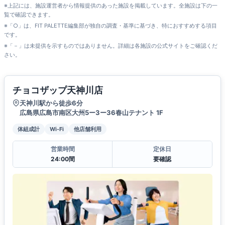
※上記には、施設運営者から情報提供のあった施設を掲載しています。全施設は下の一
覧で確認できます。
※「○」は、FIT PALETTE編集部が独自の調査・基準に基づき、特におすすめする項目
です。
※「－」は未提供を示すものではありません。詳細は各施設の公式サイトをご確認くだ
さい。
チョコザップ天神川店
天神川駅から徒歩6分
広島県広島市南区大州5ー3ー36春山テナント 1F
体組成計
Wi-Fi
他店舗利用
営業時間
定休日
24:00間
要確認