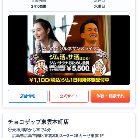
営業時間
定休日
24:00間
水曜日
体験・相談予約
店舗情報
公式サイト
チョコザップ東雲本町店
天神川駅から車で4分
広島県広島市南区東雲本町3ー2ー26カーサ東雲 1F