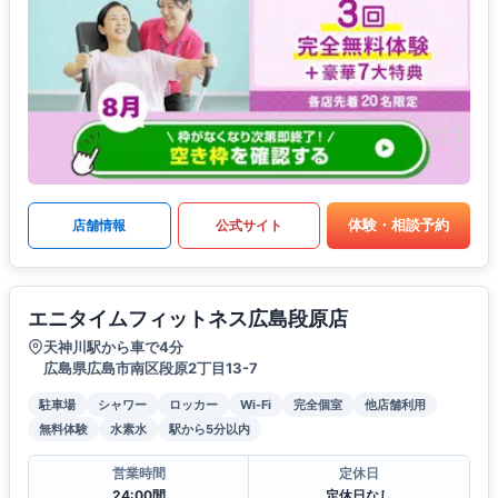
体験・相談予約
店舗情報
公式サイト
エニタイムフィットネス広島段原店
天神川駅から車で4分
広島県広島市南区段原2丁目13-7
駐車場
シャワー
ロッカー
Wi-Fi
完全個室
他店舗利用
無料体験
水素水
駅から5分以内
営業時間
定休日
24:00間
定休日なし