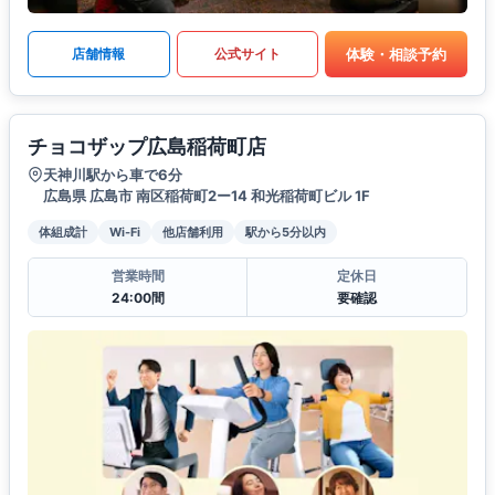
体験・相談予約
店舗情報
公式サイト
チョコザップ広島稲荷町店
天神川駅から車で6分
広島県 広島市 南区稲荷町2ー14 和光稲荷町ビル 1F
体組成計
Wi-Fi
他店舗利用
駅から5分以内
営業時間
定休日
24:00間
要確認