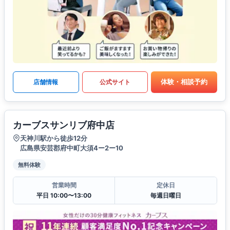
体験・相談予約
店舗情報
公式サイト
カーブスサンリブ府中店
天神川駅から徒歩12分
広島県安芸郡府中町大須4ー2ー10
無料体験
営業時間
定休日
平日 10:00〜13:00
毎週日曜日