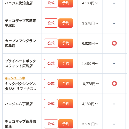
-
公式
予約
ハコジム比治山店
4,180円〜
チョコザップ広島東
-
公式
予約
3,278円〜
平塚店
カーブスフジグラン
○
公式
予約
6,820円〜
広島店
プライベートボック
-
公式
予約
4,400円〜
スフィット広島店
キャンペーン中
○
公式
予約
キックボクシングス
10,778円〜
タジオ リフィナス広
島八丁堀店
-
公式
予約
ハコジム八丁堀店
4,180円〜
チョコザップ縮景園
-
公式
予約
3,278円〜
前店