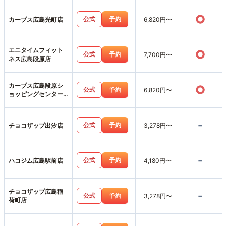
○
公式
予約
カーブス広島光町店
6,820円〜
エニタイムフィット
○
公式
予約
7,700円〜
ネス広島段原店
カーブス広島段原シ
○
公式
予約
6,820円〜
ョッピングセンター
店
-
公式
予約
チョコザップ出汐店
3,278円〜
-
公式
予約
ハコジム広島駅前店
4,180円〜
チョコザップ広島稲
-
公式
予約
3,278円〜
荷町店