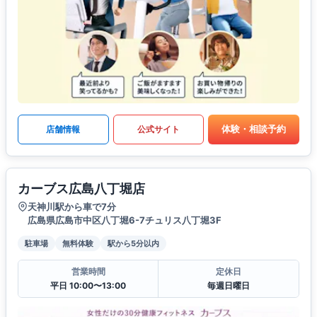
体験・相談予約
店舗情報
公式サイト
カーブス広島八丁堀店
天神川駅から車で7分
広島県広島市中区八丁堀6-7チュリス八丁堀3F
駐車場
無料体験
駅から5分以内
営業時間
定休日
平日 10:00〜13:00
毎週日曜日