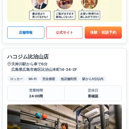
体験・相談予約
店舗情報
公式サイト
ハコジム比治山店
天神川駅から車で6分
広島県広島市南区比治山本町14-24-2F
ロッカー
Wi-Fi
完全個室
他店舗利用
駅から5分以内
営業時間
定休日
24:00間
要確認