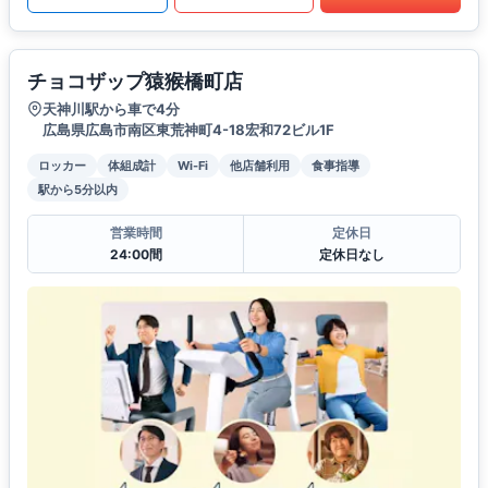
チョコザップ猿猴橋町店
天神川駅から車で4分
広島県広島市南区東荒神町4-18宏和72ビル1F
ロッカー
体組成計
Wi-Fi
他店舗利用
食事指導
駅から5分以内
営業時間
定休日
24:00間
定休日なし