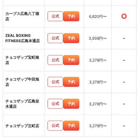
カーブス広島八丁堀
○
公式
予約
6,820円〜
店
ZEAL BOXING
-
公式
予約
3,938円〜
FITNESS広島本通店
チョコザップ宝町南
-
公式
予約
3,278円〜
店
チョコザップ牛田旭
-
公式
予約
3,278円〜
店
チョコザップ広島並
-
公式
予約
3,278円〜
木通店
-
公式
予約
チョコザップ立町店
3,278円〜