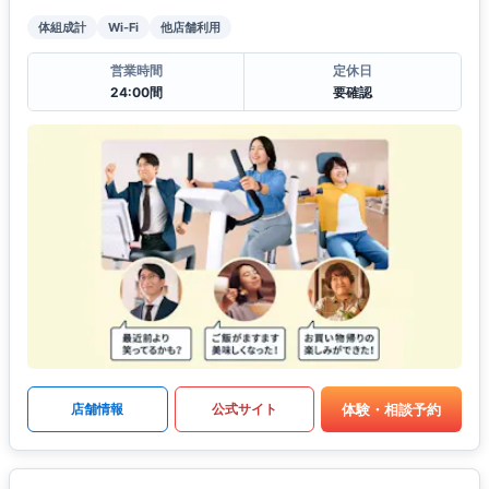
体組成計
Wi-Fi
他店舗利用
営業時間
定休日
24:00間
要確認
体験・相談予約
店舗情報
公式サイト