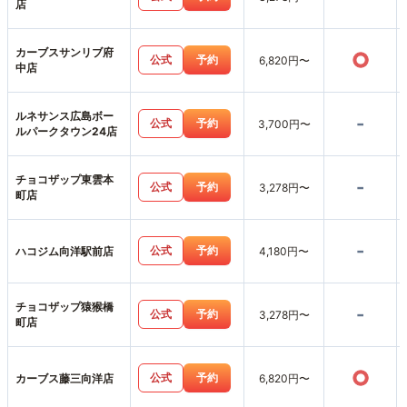
店
カーブスサンリブ府
○
公式
予約
6,820円〜
中店
ルネサンス広島ボー
-
公式
予約
3,700円〜
ルパークタウン24店
チョコザップ東雲本
-
公式
予約
3,278円〜
町店
-
公式
予約
ハコジム向洋駅前店
4,180円〜
チョコザップ猿猴橋
-
公式
予約
3,278円〜
町店
○
公式
予約
カーブス藤三向洋店
6,820円〜