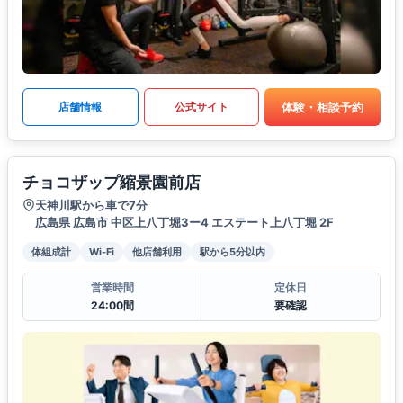
体験・相談予約
店舗情報
公式サイト
チョコザップ縮景園前店
天神川駅から車で7分
広島県 広島市 中区上八丁堀3ー4 エステート上八丁堀 2F
体組成計
Wi-Fi
他店舗利用
駅から5分以内
営業時間
定休日
24:00間
要確認