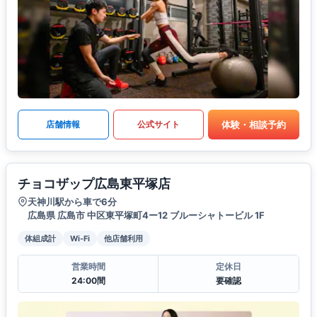
体験・相談予約
店舗情報
公式サイト
チョコザップ広島東平塚店
天神川駅から車で6分
広島県 広島市 中区東平塚町4ー12 ブルーシャトービル 1F
体組成計
Wi-Fi
他店舗利用
営業時間
定休日
24:00間
要確認