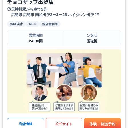
チョコザップ出汐店
天神川駅から車で5分
広島県 広島市 南区出汐2ー3ー28 ハイタウン出汐 1F
体組成計
Wi-Fi
他店舗利用
営業時間
定休日
24:00間
要確認
体験・相談予約
店舗情報
公式サイト