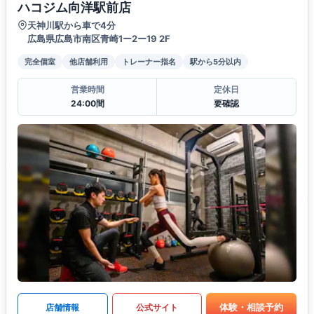
ハコジム向洋駅前店
天神川駅から車で4分
広島県広島市南区青崎1ー2ー19 2F
完全個室
他店舗利用
トレーナー指名
駅から5分以内
営業時間
定休日
24:00間
要確認
体験・相談予約
店舗情報
公式サイト