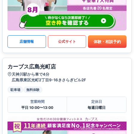
体験・相談予約
店舗情報
公式サイト
カーブス広島光町店
天神川駅から車で4分
広島県東区光町2丁目9-16きさらぎビル2F
駐車場
無料体験
営業時間
定休日
平日 10:00〜13:00
毎週日曜日