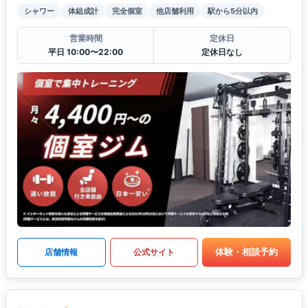
シャワー
体組成計
完全個室
他店舗利用
駅から5分以内
営業時間
定休日
平日 10:00〜22:00
定休日なし
体験・相談予約
店舗情報
公式サイト