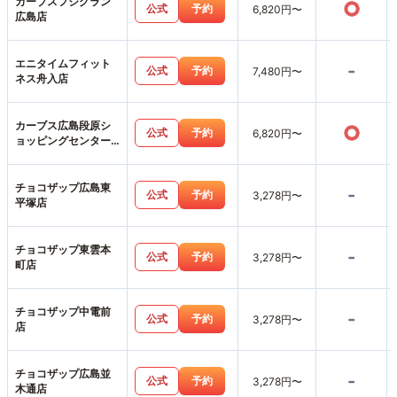
カーブスフジグラン
○
公式
予約
6,820円〜
広島店
エニタイムフィット
-
公式
予約
7,480円〜
ネス舟入店
カーブス広島段原シ
○
公式
予約
6,820円〜
ョッピングセンター
店
チョコザップ広島東
-
公式
予約
3,278円〜
平塚店
チョコザップ東雲本
-
公式
予約
3,278円〜
町店
チョコザップ中電前
-
公式
予約
3,278円〜
店
チョコザップ広島並
-
公式
予約
3,278円〜
木通店