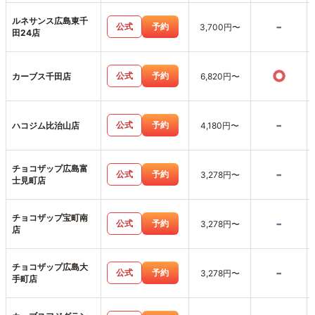
ルネサンス広島東千
-
公式
予約
3,700円〜
田24店
○
公式
予約
カーブス千田店
6,820円〜
-
公式
予約
ハコジム比治山店
4,180円〜
チョコザップ広島富
-
公式
予約
3,278円〜
士見町店
チョコザップ宝町南
-
公式
予約
3,278円〜
店
チョコザップ広島大
-
公式
予約
3,278円〜
手町店