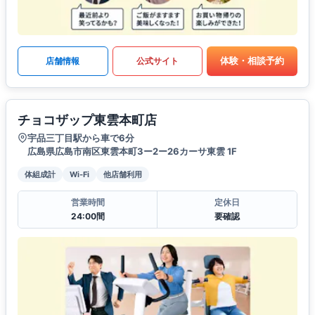
体験・相談予約
店舗情報
公式サイト
チョコザップ東雲本町店
宇品三丁目駅から車で6分
広島県広島市南区東雲本町3ー2ー26カーサ東雲 1F
体組成計
Wi-Fi
他店舗利用
営業時間
定休日
24:00間
要確認