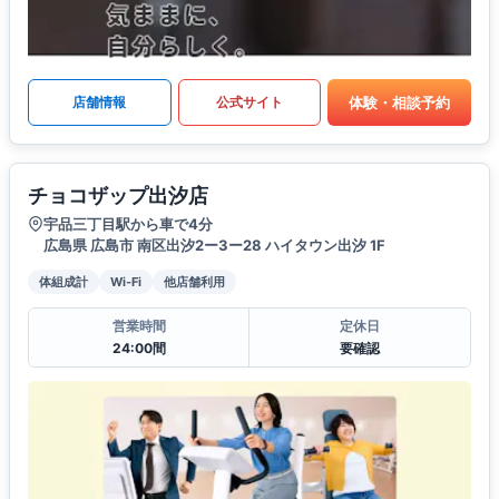
体験・相談予約
店舗情報
公式サイト
チョコザップ出汐店
宇品三丁目駅から車で4分
広島県 広島市 南区出汐2ー3ー28 ハイタウン出汐 1F
体組成計
Wi-Fi
他店舗利用
営業時間
定休日
24:00間
要確認