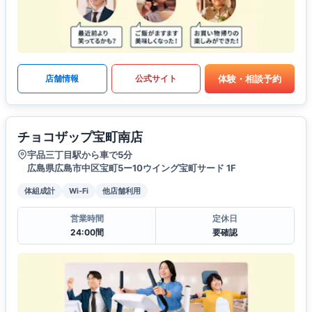
体験・相談予約
店舗情報
公式サイト
チョコザップ宝町南店
宇品三丁目駅から車で5分
広島県広島市中区宝町5ー10ウイング宝町サード 1F
体組成計
Wi-Fi
他店舗利用
営業時間
定休日
24:00間
要確認