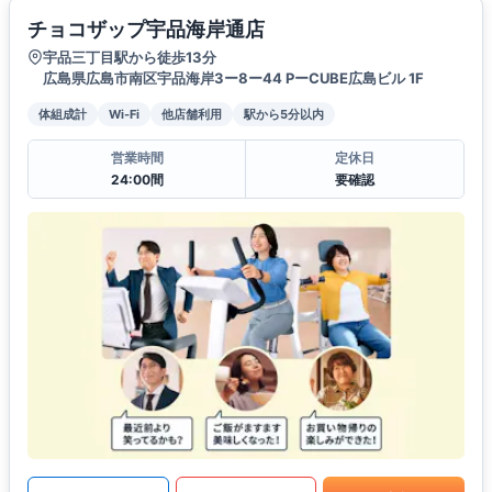
チョコザップ宇品海岸通店
宇品三丁目駅から徒歩13分
広島県広島市南区宇品海岸3ー8ー44 PーCUBE広島ビル 1F
体組成計
Wi-Fi
他店舗利用
駅から5分以内
営業時間
定休日
24:00間
要確認