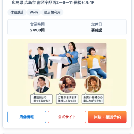
広島県 広島市 南区宇品西2ー6ー11 長松ビル 1F
体組成計
Wi-Fi
他店舗利用
営業時間
定休日
24:00間
要確認
体験・相談予約
店舗情報
公式サイト