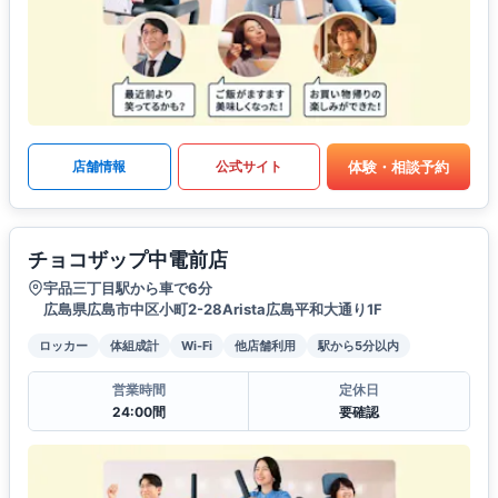
体験・相談予約
店舗情報
公式サイト
チョコザップ中電前店
宇品三丁目駅から車で6分
広島県広島市中区小町2-28Arista広島平和大通り1F
ロッカー
体組成計
Wi-Fi
他店舗利用
駅から5分以内
営業時間
定休日
24:00間
要確認