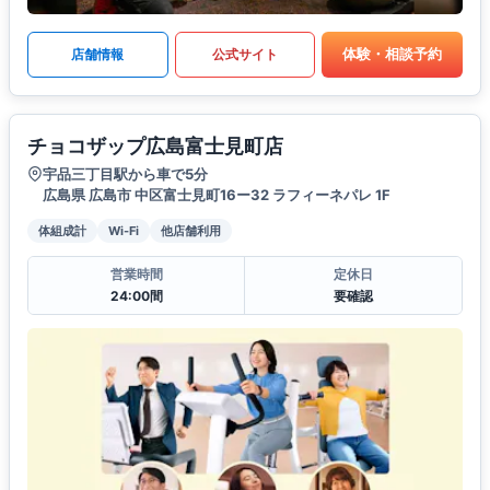
体験・相談予約
店舗情報
公式サイト
チョコザップ広島富士見町店
宇品三丁目駅から車で5分
広島県 広島市 中区富士見町16ー32 ラフィーネパレ 1F
体組成計
Wi-Fi
他店舗利用
営業時間
定休日
24:00間
要確認