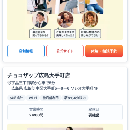
体験・相談予約
店舗情報
公式サイト
チョコザップ広島大手町店
宇品三丁目駅から車で5分
広島県 広島市 中区大手町5ー6ー6 ソシオ大手町 1F
体組成計
Wi-Fi
他店舗利用
駅から5分以内
営業時間
定休日
24:00間
要確認