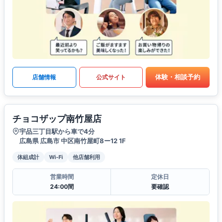
体験・相談予約
店舗情報
公式サイト
チョコザップ南竹屋店
宇品三丁目駅から車で4分
広島県 広島市 中区南竹屋町8ー12 1F
体組成計
Wi-Fi
他店舗利用
営業時間
定休日
24:00間
要確認