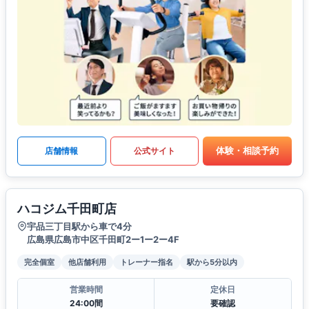
体験・相談予約
店舗情報
公式サイト
ハコジム千田町店
宇品三丁目駅から車で4分
広島県広島市中区千田町2ー1ー2ー4F
完全個室
他店舗利用
トレーナー指名
駅から5分以内
営業時間
定休日
24:00間
要確認