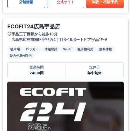
体験・相談予約
店舗情報
公式サイト
ECOFIT24広島宇品店
宇品三丁目駅から徒歩13分
広島県広島市南区宇品西4丁目4-18ポートピア宇品1F-A
駐車場
ロッカー
体組成計
Wi-Fi
他店舗利用
無料体験
駅から5分以内
営業時間
定休日
24:00間
年中無休