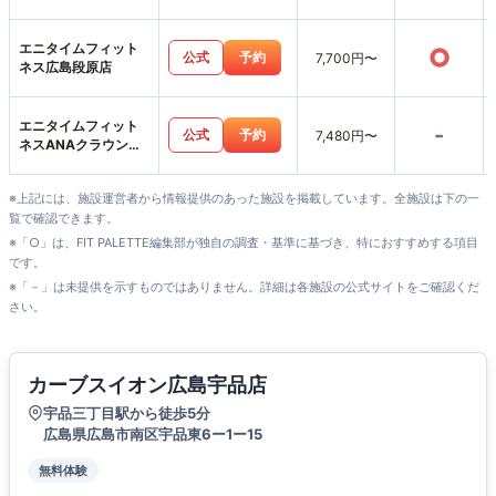
エニタイムフィット
○
公式
予約
7,700円〜
ネス広島段原店
エニタイムフィット
-
公式
予約
7,480円〜
ネスANAクラウンプ
ラザホテル広島店
※上記には、施設運営者から情報提供のあった施設を掲載しています。全施設は下の一
覧で確認できます。
※「○」は、FIT PALETTE編集部が独自の調査・基準に基づき、特におすすめする項目
です。
※「－」は未提供を示すものではありません。詳細は各施設の公式サイトをご確認くだ
さい。
カーブスイオン広島宇品店
宇品三丁目駅から徒歩5分
広島県広島市南区宇品東6ー1ー15
無料体験