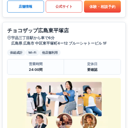
体験・相談予約
店舗情報
公式サイト
チョコザップ広島東平塚店
宇品三丁目駅から車で6分
広島県 広島市 中区東平塚町4ー12 ブルーシャトービル 1F
体組成計
Wi-Fi
他店舗利用
営業時間
定休日
24:00間
要確認