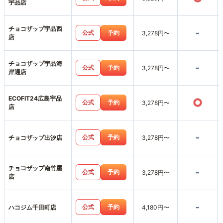
宇品店
チョコザップ宇品西
-
公式
予約
3,278円〜
店
チョコザップ宇品海
-
公式
予約
3,278円〜
岸通店
ECOFIT24広島宇品
○
公式
予約
3,278円〜
店
-
公式
予約
チョコザップ出汐店
3,278円〜
チョコザップ南竹屋
-
公式
予約
3,278円〜
店
-
公式
予約
ハコジム千田町店
4,180円〜