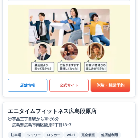
体験・相談予約
店舗情報
公式サイト
エニタイムフィットネス広島段原店
宇品三丁目駅から車で6分
広島県広島市南区段原2丁目13-7
駐車場
シャワー
ロッカー
Wi-Fi
完全個室
他店舗利用