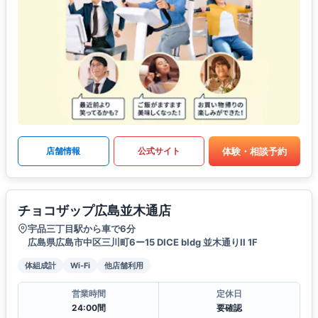
体験・相談予約
店舗情報
公式サイト
チョコザップ広島並木通店
宇品三丁目駅から車で6分
広島県広島市中区三川町6ー15 DICE bldg 並木通りII 1F
体組成計
Wi-Fi
他店舗利用
営業時間
定休日
24:00間
要確認