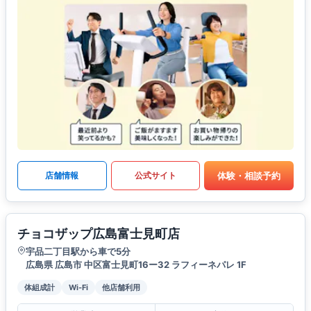
体験・相談予約
店舗情報
公式サイト
チョコザップ広島富士見町店
宇品二丁目駅から車で5分
広島県 広島市 中区富士見町16ー32 ラフィーネパレ 1F
体組成計
Wi-Fi
他店舗利用