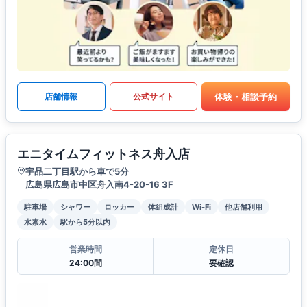
体験・相談予約
店舗情報
公式サイト
エニタイムフィットネス舟入店
宇品二丁目駅から車で5分
広島県広島市中区舟入南4-20-16 3F
駐車場
シャワー
ロッカー
体組成計
Wi-Fi
他店舗利用
水素水
駅から5分以内
営業時間
定休日
24:00間
要確認