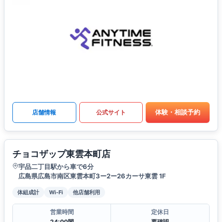
体験・相談予約
店舗情報
公式サイト
チョコザップ東雲本町店
宇品二丁目駅から車で6分
広島県広島市南区東雲本町3ー2ー26カーサ東雲 1F
体組成計
Wi-Fi
他店舗利用
営業時間
定休日
24:00間
要確認