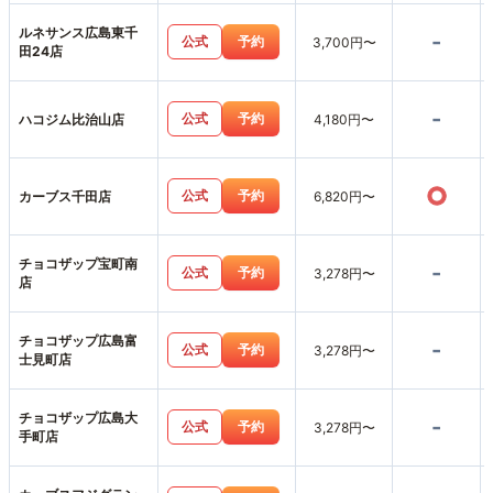
ルネサンス広島東千
-
公式
予約
3,700円〜
田24店
-
公式
予約
ハコジム比治山店
4,180円〜
○
公式
予約
カーブス千田店
6,820円〜
チョコザップ宝町南
-
公式
予約
3,278円〜
店
チョコザップ広島富
-
公式
予約
3,278円〜
士見町店
チョコザップ広島大
-
公式
予約
3,278円〜
手町店