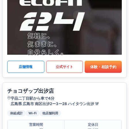
体験・相談予約
店舗情報
公式サイト
チョコザップ出汐店
宇品二丁目駅から車で4分
広島県 広島市 南区出汐2ー3ー28 ハイタウン出汐 1F
体組成計
Wi-Fi
他店舗利用
営業時間
定休日