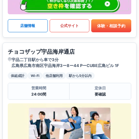
体験・相談予約
店舗情報
公式サイト
チョコザップ宇品海岸通店
宇品二丁目駅から車で3分
広島県広島市南区宇品海岸3ー8ー44 PーCUBE広島ビル 1F
体組成計
Wi-Fi
他店舗利用
駅から5分以内
営業時間
定休日
24:00間
要確認