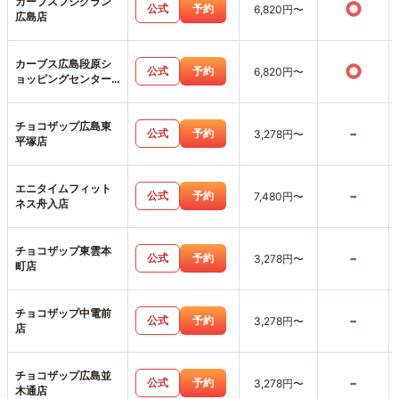
カーブスフジグラン
○
公式
予約
6,820円〜
広島店
カーブス広島段原シ
○
公式
予約
6,820円〜
ョッピングセンター
店
チョコザップ広島東
-
公式
予約
3,278円〜
平塚店
エニタイムフィット
-
公式
予約
7,480円〜
ネス舟入店
チョコザップ東雲本
-
公式
予約
3,278円〜
町店
チョコザップ中電前
-
公式
予約
3,278円〜
店
チョコザップ広島並
-
公式
予約
3,278円〜
木通店