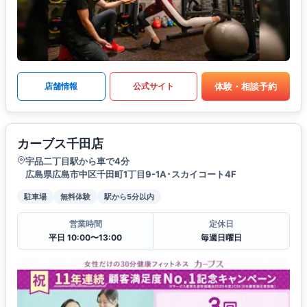
体験・相談予約
店舗情報
公式サイト
カーブス千田店
宇品二丁目駅から車で4分
広島県広島市中区千田町1丁目9-1A･スカイコート4F
駐車場
無料体験
駅から5分以内
営業時間
定休日
平日 10:00〜13:00
毎週日曜日