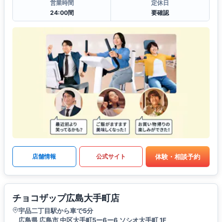
営業時間
定休日
24:00間
要確認
体験・相談予約
店舗情報
公式サイト
チョコザップ広島大手町店
宇品二丁目駅から車で5分
広島県 広島市 中区大手町5ー6ー6 ソシオ大手町 1F