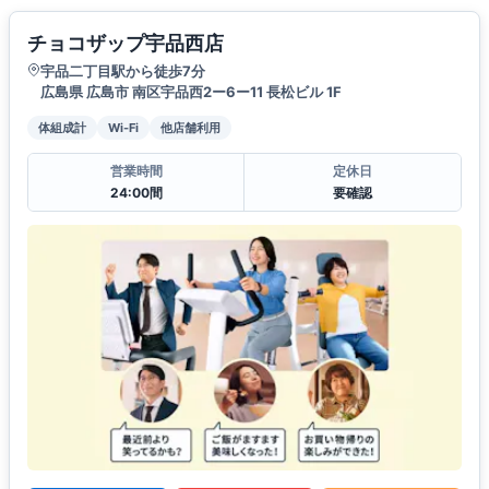
チョコザップ宇品西店
宇品二丁目駅から徒歩7分
広島県 広島市 南区宇品西2ー6ー11 長松ビル 1F
体組成計
Wi-Fi
他店舗利用
営業時間
定休日
24:00間
要確認