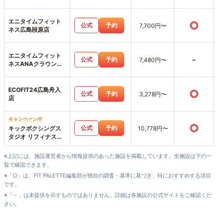
エニタイムフィット
○
公式
予約
7,700円〜
ネス広島段原店
エニタイムフィット
-
公式
予約
7,480円〜
ネスANAクラウンプ
ラザホテル広島店
ECOFIT24広島舟入
○
公式
予約
3,278円〜
店
キャンペーン中
○
公式
予約
キックボクシングス
10,778円〜
タジオ リフィナス広
島八丁堀店
※上記には、施設運営者から情報提供のあった施設を掲載しています。全施設は下の一
覧で確認できます。
※「○」は、FIT PALETTE編集部が独自の調査・基準に基づき、特におすすめする項目
です。
※「－」は未提供を示すものではありません。詳細は各施設の公式サイトをご確認くだ
さい。