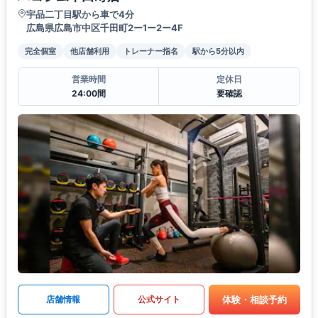
宇品二丁目駅から車で4分
広島県広島市中区千田町2ー1ー2ー4F
完全個室
他店舗利用
トレーナー指名
駅から5分以内
営業時間
定休日
24:00間
要確認
体験・相談予約
店舗情報
公式サイト