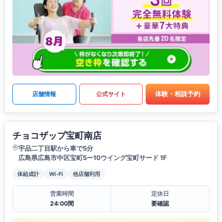
体験・相談予約
店舗情報
公式サイト
チョコザップ宝町南店
宇品二丁目駅から車で5分
広島県広島市中区宝町5ー10ウイング宝町サード 1F
体組成計
Wi-Fi
他店舗利用
営業時間
定休日
24:00間
要確認