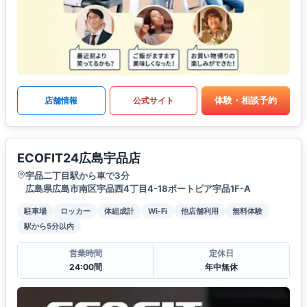
体験・相談予約
店舗情報
公式サイト
ECOFIT24広島宇品店
宇品二丁目駅から車で3分
広島県広島市南区宇品西4丁目4-18ポートピア宇品1F-A
駐車場
ロッカー
体組成計
Wi-Fi
他店舗利用
無料体験
駅から5分以内
営業時間
定休日
24:00間
年中無休