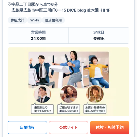
宇品二丁目駅から車で6分
広島県広島市中区三川町6ー15 DICE bldg 並木通りII 1F
体組成計
Wi-Fi
他店舗利用
営業時間
定休日
24:00間
要確認
体験・相談予約
店舗情報
公式サイト