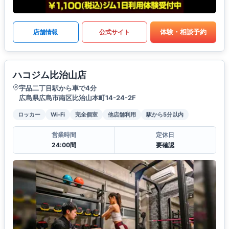
体験・相談予約
店舗情報
公式サイト
ハコジム比治山店
宇品二丁目駅から車で4分
広島県広島市南区比治山本町14-24-2F
ロッカー
Wi-Fi
完全個室
他店舗利用
駅から5分以内
営業時間
定休日
24:00間
要確認