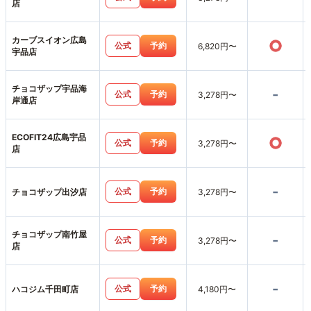
店
カーブスイオン広島
○
公式
予約
6,820円〜
宇品店
チョコザップ宇品海
-
公式
予約
3,278円〜
岸通店
ECOFIT24広島宇品
○
公式
予約
3,278円〜
店
-
公式
予約
チョコザップ出汐店
3,278円〜
チョコザップ南竹屋
-
公式
予約
3,278円〜
店
-
公式
予約
ハコジム千田町店
4,180円〜