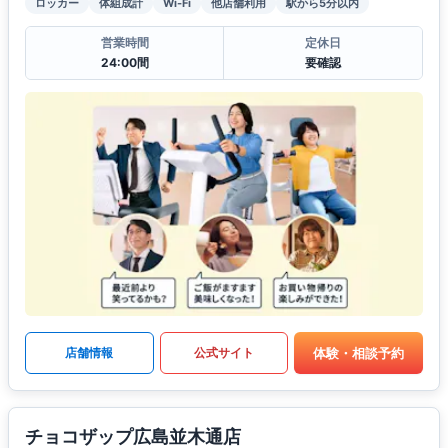
ロッカー
体組成計
Wi-Fi
他店舗利用
駅から5分以内
営業時間
定休日
24:00間
要確認
体験・相談予約
店舗情報
公式サイト
チョコザップ広島並木通店