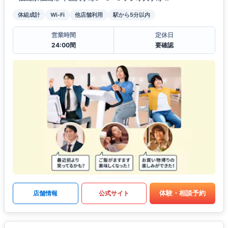
体組成計
Wi-Fi
他店舗利用
駅から5分以内
営業時間
定休日
24:00間
要確認
体験・相談予約
店舗情報
公式サイト