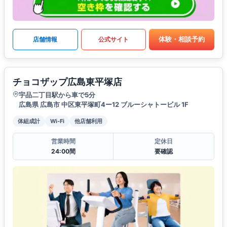
体験・相談予約
店舗情報
公式サイト
チョコザップ広島東平塚店
宇品二丁目駅から車で5分
広島県 広島市 中区東平塚町4ー12 ブルーシャトービル 1F
体組成計
Wi-Fi
他店舗利用
営業時間
定休日
24:00間
要確認