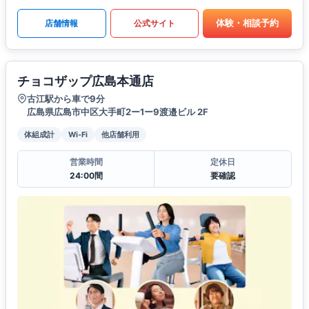
体験・相談予約
店舗情報
公式サイト
チョコザップ広島本通店
古江駅から車で9分
広島県広島市中区大手町2ー1ー9渡邉ビル 2F
体組成計
Wi-Fi
他店舗利用
営業時間
定休日
24:00間
要確認