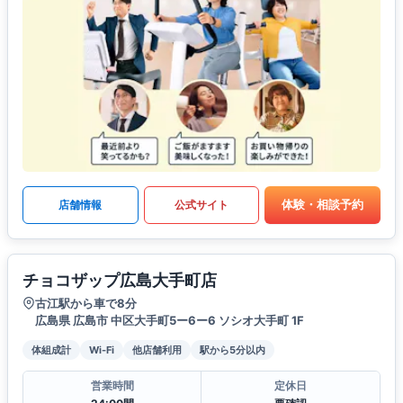
体験・相談予約
店舗情報
公式サイト
チョコザップ広島大手町店
古江駅から車で8分
広島県 広島市 中区大手町5ー6ー6 ソシオ大手町 1F
体組成計
Wi-Fi
他店舗利用
駅から5分以内
営業時間
定休日