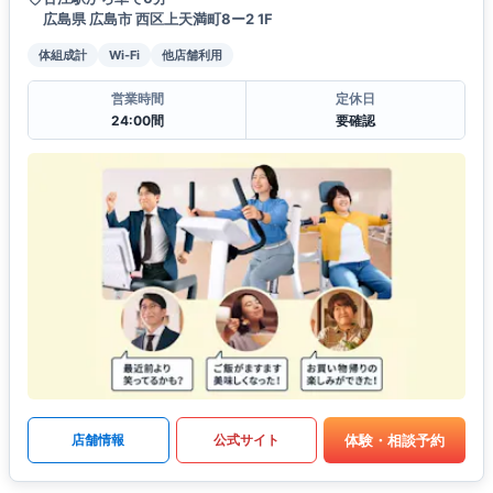
広島県 広島市 西区上天満町8ー2 1F
体組成計
Wi-Fi
他店舗利用
営業時間
定休日
24:00間
要確認
体験・相談予約
店舗情報
公式サイト