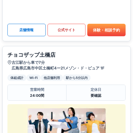
体験・相談予約
店舗情報
公式サイト
チョコザップ土橋店
古江駅から車で7分
広島県広島市中区土橋町4ー21メゾン・ド・ピュア 1F
体組成計
Wi-Fi
他店舗利用
駅から5分以内
営業時間
定休日
24:00間
要確認