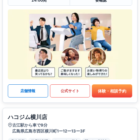
24:00間
要確認
体験・相談予約
店舗情報
公式サイト
ハコジム横川店
古江駅から車で9分
広島県広島市西区横川町1ー12ー13ー3F