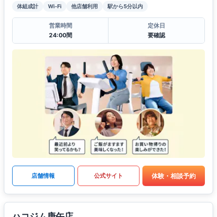
体組成計
Wi-Fi
他店舗利用
駅から5分以内
営業時間
定休日
24:00間
要確認
体験・相談予約
店舗情報
公式サイト
ハコジム庚午店