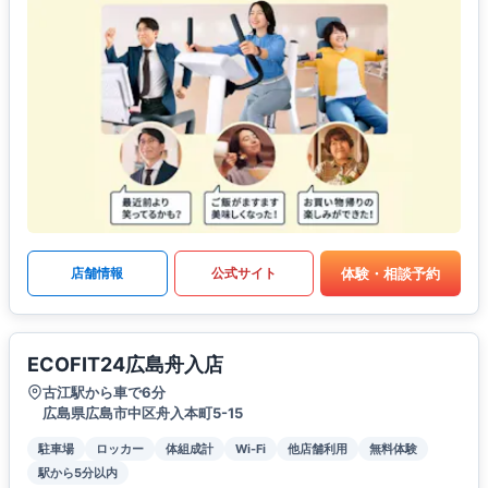
体験・相談予約
店舗情報
公式サイト
ECOFIT24広島舟入店
古江駅から車で6分
広島県広島市中区舟入本町5-15
駐車場
ロッカー
体組成計
Wi-Fi
他店舗利用
無料体験
駅から5分以内