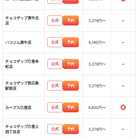
チョコザップ庚午北
-
公式
予約
3,278円〜
店
-
公式
予約
ハコジム庚午店
4,180円〜
チョコザップ己斐本
-
公式
予約
3,278円〜
町店
チョコザップ西広島
-
公式
予約
3,278円〜
駅前店
○
公式
予約
カーブス己斐店
6,820円〜
チョコザップ己斐上
-
公式
予約
3,278円〜
四丁目店