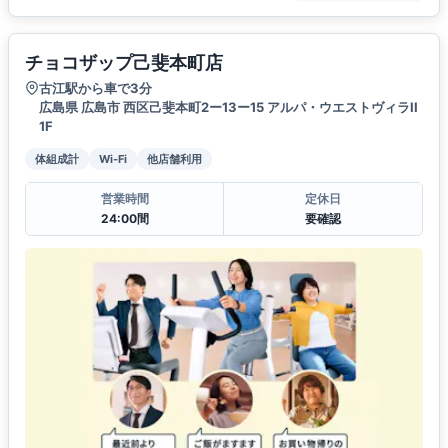
チョコザップ己斐本町店
古江駅から車で3分
広島県 広島市 西区己斐本町2ー13ー15 アルパ・ウエストヴィラII
1F
体組成計
Wi-Fi
他店舗利用
営業時間
定休日
24:00間
要確認