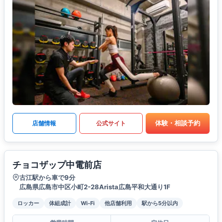
体験・相談予約
店舗情報
公式サイト
チョコザップ中電前店
古江駅から車で9分
広島県広島市中区小町2-28Arista広島平和大通り1F
ロッカー
体組成計
Wi-Fi
他店舗利用
駅から5分以内