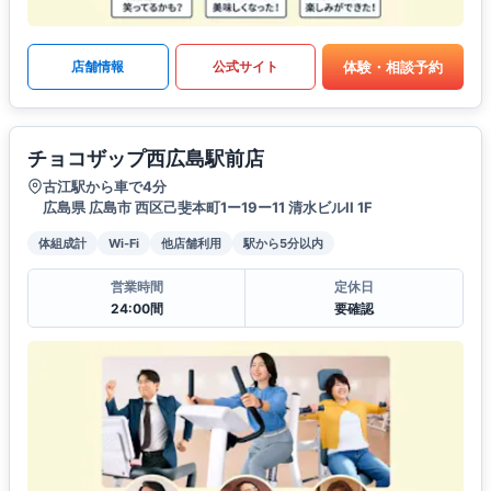
体験・相談予約
店舗情報
公式サイト
チョコザップ西広島駅前店
古江駅から車で4分
広島県 広島市 西区己斐本町1ー19ー11 清水ビルII 1F
体組成計
Wi-Fi
他店舗利用
駅から5分以内
営業時間
定休日
24:00間
要確認