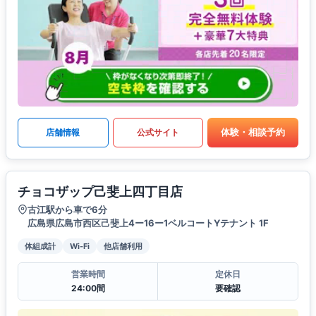
体験・相談予約
店舗情報
公式サイト
チョコザップ己斐上四丁目店
古江駅から車で6分
広島県広島市西区己斐上4ー16ー1ベルコートYテナント 1F
体組成計
Wi-Fi
他店舗利用
営業時間
定休日
24:00間
要確認