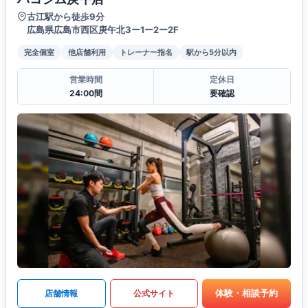
古江駅から徒歩9分
広島県広島市西区庚午北3ー1ー2ー2F
完全個室
他店舗利用
トレーナー指名
駅から5分以内
営業時間
定休日
24:00間
要確認
体験・相談予約
店舗情報
公式サイト