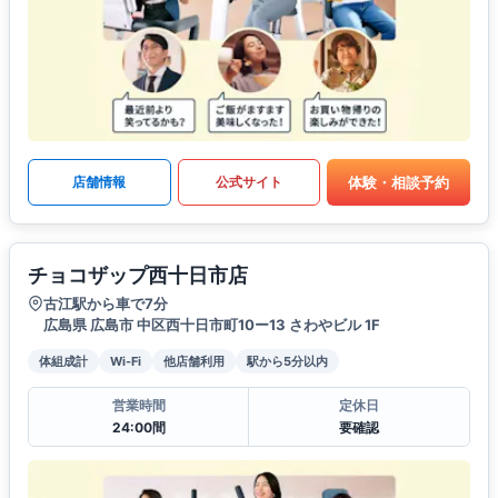
体験・相談予約
店舗情報
公式サイト
チョコザップ西十日市店
古江駅から車で7分
広島県 広島市 中区西十日市町10ー13 さわやビル 1F
体組成計
Wi-Fi
他店舗利用
駅から5分以内
営業時間
定休日
24:00間
要確認