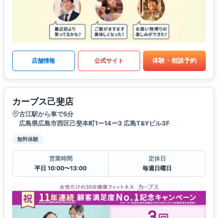
体験・相談予約
店舗情報
公式サイト
カーブス己斐店
古江駅から車で5分
広島県広島市西区己斐本町1ー14ー3 広島T&Yビル3F
無料体験
営業時間
定休日
平日 10:00〜13:00
毎週日曜日