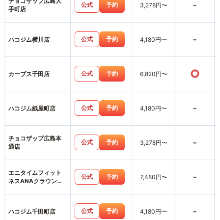
チョコザップ広島大
-
公式
予約
3,278円〜
手町店
-
公式
予約
ハコジム横川店
4,180円〜
○
公式
予約
カーブス千田店
6,820円〜
-
公式
予約
ハコジム紙屋町店
4,180円〜
チョコザップ広島本
-
公式
予約
3,278円〜
通店
エニタイムフィット
-
公式
予約
7,480円〜
ネスANAクラウンプ
ラザホテル広島店
-
公式
予約
ハコジム千田町店
4,180円〜