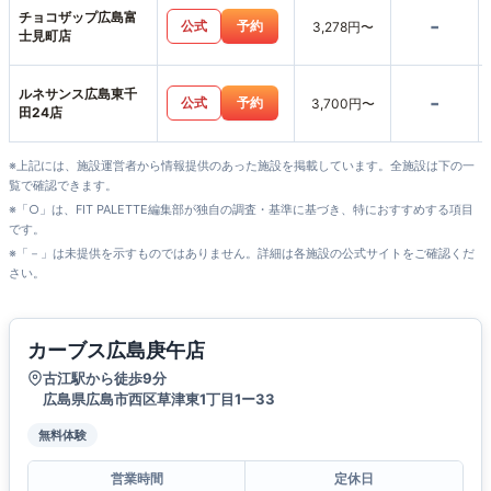
チョコザップ広島富
-
公式
予約
3,278円〜
士見町店
ルネサンス広島東千
-
公式
予約
3,700円〜
田24店
※上記には、施設運営者から情報提供のあった施設を掲載しています。全施設は下の一
覧で確認できます。
※「○」は、FIT PALETTE編集部が独自の調査・基準に基づき、特におすすめする項目
です。
※「－」は未提供を示すものではありません。詳細は各施設の公式サイトをご確認くだ
さい。
カーブス広島庚午店
古江駅から徒歩9分
広島県広島市西区草津東1丁目1ー33
無料体験
営業時間
定休日