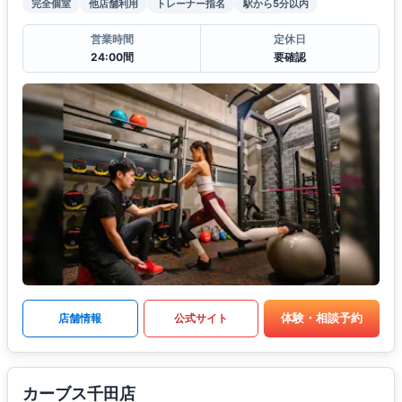
完全個室
他店舗利用
トレーナー指名
駅から5分以内
営業時間
定休日
24:00間
要確認
体験・相談予約
店舗情報
公式サイト
カーブス千田店