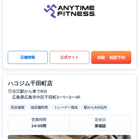
体験・相談予約
店舗情報
公式サイト
ハコジム千田町店
古江駅から車で9分
広島県広島市中区千田町2ー1ー2ー4F
完全個室
他店舗利用
トレーナー指名
駅から5分以内
営業時間
定休日
24:00間
要確認