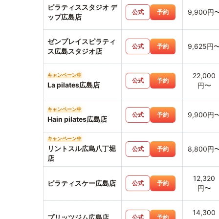
ズ】LIARAISE
ピラティススタジオ デ
9,900円
公式
予約
ップ広島店
ゼンプレイスピラティ
9,625円
公式
予約
ス広島スタジオ店
22,000
キャンペーン中
公式
予約
La pilates広島店
円〜
キャンペーン中
9,900円
公式
予約
Hain pilates広島店
キャンペーン中
リントスル広島八丁堀
8,800円
公式
予約
店
12,320
ピラティスケー広島店
公式
予約
円〜
14,300
プリッツジム広島店
公式
予約