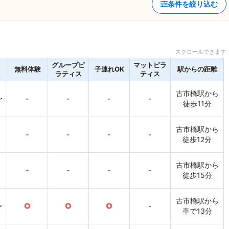
条件を絞り込む
スクロールできます 
グループピ
マットピラ
無料体験
子連れOK
駅からの距離
ラティス
ティス
古市橋駅から
〜
-
-
-
-
徒歩11分
古市橋駅から
-
-
-
-
徒歩12分
古市橋駅から
-
-
-
-
徒歩15分
古市橋駅から
〜
○
○
○
-
車で13分