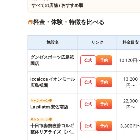
すべての店舗 / おすすめ順
料金・体験・特徴を比べる
施設名
リンク
料金目安
グンゼスポーツ広島祇
10,120円
公式
予約
園店
iccaicca イオンモール
13,200
公式
予約
広島祇園
円〜
22,000
キャンペーン中
公式
予約
La pilates安佐南店
円〜
キャンペーン中
十日市姿勢改善コルギ
3,300円
公式
予約
整体リアライズ 【パー
ソナルジムリアライ